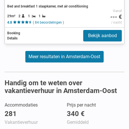
Bed and breakfast 1 slaapkamer, met air conditioning
Vanaf
--- €
29m²
2
1
1
4.8
( 84 beoordelingen )
/ nacht
Booking
Bekijk aanbod
Details
Meer resultaten in Amsterdam-Oost
Handig om te weten over
vakantieverhuur in Amsterdam-Oost
Accommodaties
Prijs per nacht
281
340 €
Vakantieverhuur
Gemiddeld