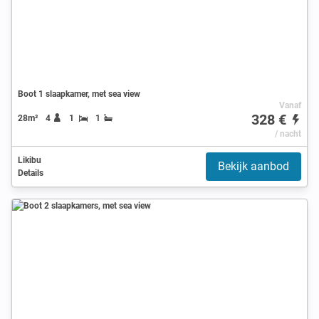
Boot 1 slaapkamer, met sea view
Vanaf
328 €
28m²
4
1
1
/ nacht
Likibu
Bekijk aanbod
Details