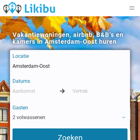
Vakantiewoningen, airbnb, B&B’s en
kamers in Amsterdam-Oost huren
Locatie
Datums
Gasten
2 volwassenen