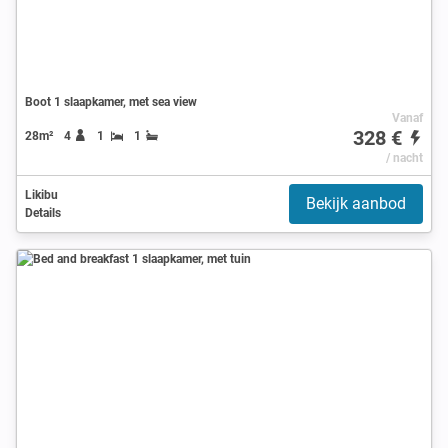
Boot 1 slaapkamer, met sea view
Vanaf
328 €
28m²
4
1
1
/ nacht
Likibu
Bekijk aanbod
Details