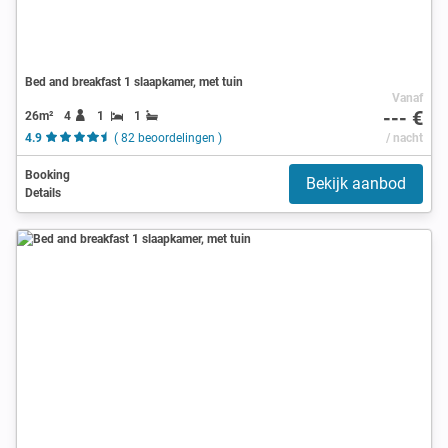
Bed and breakfast 1 slaapkamer, met tuin
Vanaf
--- €
26m²
4
1
1
4.9
( 82 beoordelingen )
/ nacht
Booking
Bekijk aanbod
Details