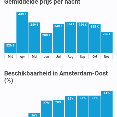
Gemiddelde prijs per nacht
438 €
354 €
349 €
349 €
340 €
335 €
286 €
280 €
226 €
Mrt
Apr
Mei
Jun
Jul
Aug
Sep
Okt
Nov
Beschikbaarheid in Amsterdam-Oost
(%)
41%
33%
33%
32%
28%
27%
16%