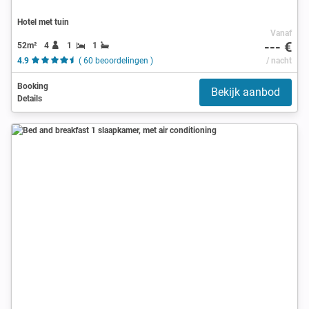
Hotel met tuin
Vanaf
--- €
52m²
4
1
1
4.9
( 60 beoordelingen )
/ nacht
Booking
Bekijk aanbod
Details