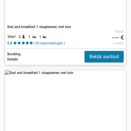
Bed and breakfast 1 slaapkamer, met tuin
Vanaf
--- €
35m²
2
1
1
5.0
( 90 beoordelingen )
/ nacht
Booking
Bekijk aanbod
Details