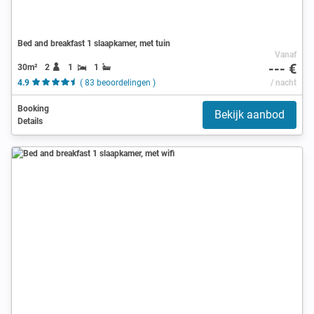
Bed and breakfast 1 slaapkamer, met tuin
Vanaf
--- €
30m²
2
1
1
4.9
( 83 beoordelingen )
/ nacht
Booking
Bekijk aanbod
Details