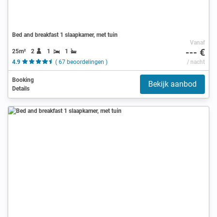
Bed and breakfast 1 slaapkamer, met tuin
Vanaf
--- €
25m²
2
1
1
4.9
( 67 beoordelingen )
/ nacht
Booking
Bekijk aanbod
Details