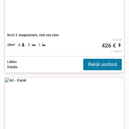
Boot 2 slaapkamers, met sea view
Vanaf
426 €
28m²
6
2
1
/ nacht
Likibu
Bekijk aanbod
Details
Ad