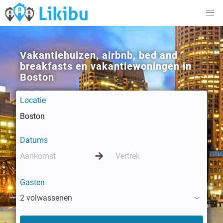
Vakantiehuizen, airbnb, bed and
breakfasts en vakantiewoningen in
Boston
Locatie
Datums
Gasten
2 volwassenen