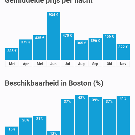
Gemiddelde prijs per nacht
934 €
470 €
456 €
435 €
396 €
379 €
365 €
322 €
285 €
Mrt
Apr
Mei
Jun
Jul
Aug
Sep
Okt
Nov
Beschikbaarheid in Boston (%)
42%
41%
39%
37%
37%
21%
20%
15%
13%