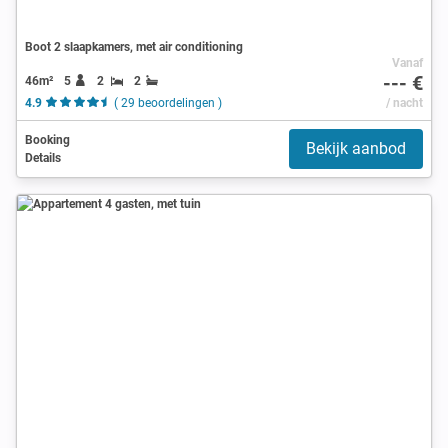
Boot 2 slaapkamers, met air conditioning
Vanaf
--- €
46m²
5
2
2
4.9
( 29 beoordelingen )
/ nacht
Booking
Bekijk aanbod
Details