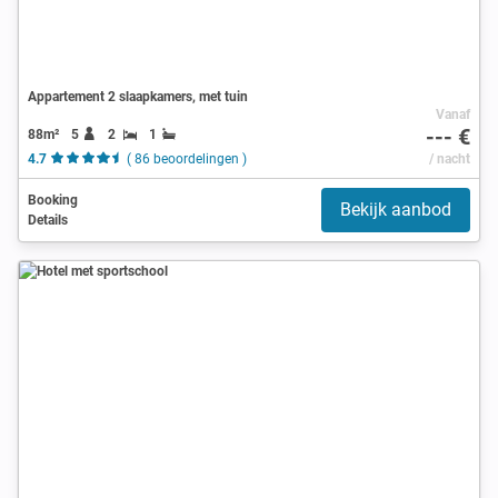
Appartement 2 slaapkamers, met tuin
Vanaf
--- €
88m²
5
2
1
4.7
( 86 beoordelingen )
/ nacht
Booking
Bekijk aanbod
Details