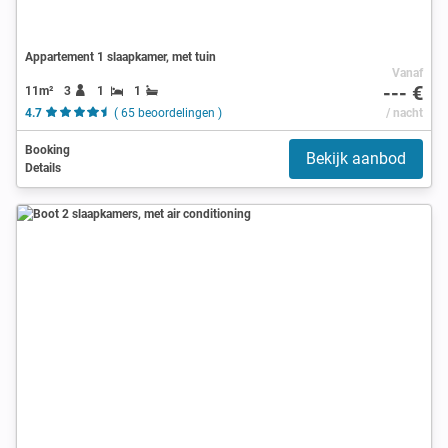
Appartement 1 slaapkamer, met tuin
Vanaf
--- €
11m²
3
1
1
4.7
( 65 beoordelingen )
/ nacht
Booking
Bekijk aanbod
Details