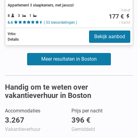
Appartement 3 slaapkamers, met jacuzzi
Vanaf
177 €
8
3
1
6.6
( 53 beoordelingen )
/ nacht
Vrbo
Bekijk aanbod
Details
Meer resultaten in Boston
Handig om te weten over
vakantieverhuur in Boston
Accommodaties
Prijs per nacht
3.267
396 €
Vakantieverhuur
Gemiddeld