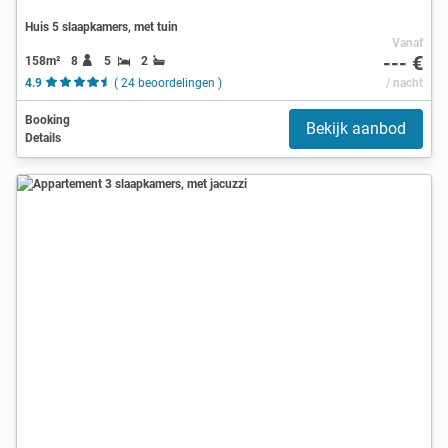
Huis 5 slaapkamers, met tuin
Vanaf
--- €
158m²
8
5
2
4.9
( 24 beoordelingen )
/ nacht
Booking
Bekijk aanbod
Details