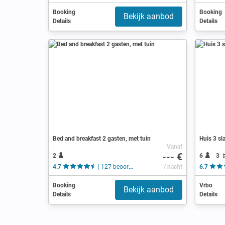
Booking
Booking
Bekijk aanbod
Details
Details
Bed and breakfast 2 gasten, met tuin
Huis 3 sl
Vanaf
--- €
2
6
3
4.7
( 127 beoordelingen )
/ nacht
6.7
Booking
Vrbo
Bekijk aanbod
Details
Details