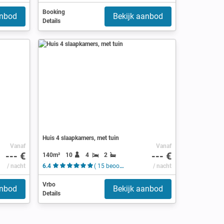
Booking
anbod
Bekijk aanbod
Details
Huis 4 slaapkamers, met tuin
Vanaf
Vanaf
--- €
--- €
140m²
10
4
2
/ nacht
6.4
( 15 beoordelingen )
/ nacht
Vrbo
anbod
Bekijk aanbod
Details