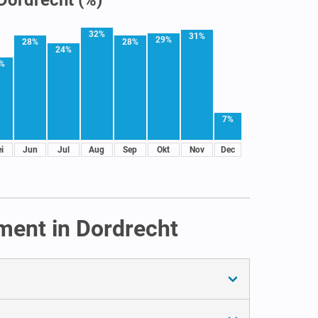
32%
31%
29%
28%
28%
24%
%
7%
i
Jun
Jul
Aug
Sep
Okt
Nov
Dec
ment in Dordrecht