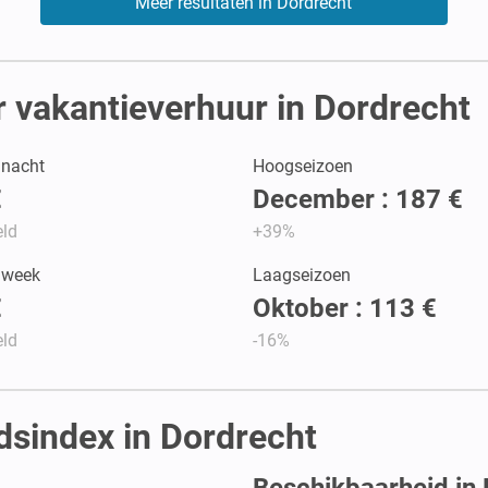
Meer resultaten in Dordrecht
 vakantieverhuur in Dordrecht
r nacht
Hoogseizoen
€
December : 187 €
ld
+39%
r week
Laagseizoen
€
Oktober : 113 €
ld
-16%
dsindex in Dordrecht
Beschikbaarheid in 