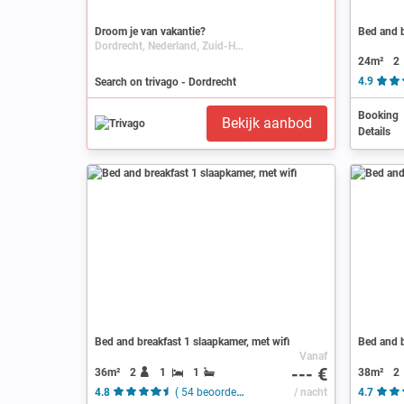
Droom je van vakantie?
Bed and b
Dordrecht, Nederland, Zuid-Holland
24m²
2
Search on trivago - Dordrecht
4.9
Booking
Bekijk aanbod
Details
Bed and breakfast 1 slaapkamer, met wifi
Bed and b
Vanaf
--- €
36m²
2
1
1
38m²
2
4.8
( 54 beoordelingen )
/ nacht
4.7