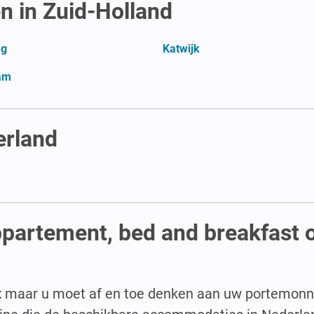
n in Zuid-Holland
ag
Katwijk
am
erland
ppartement, bed and breakfast 
t
maar u moet af en toe denken aan uw portemonne