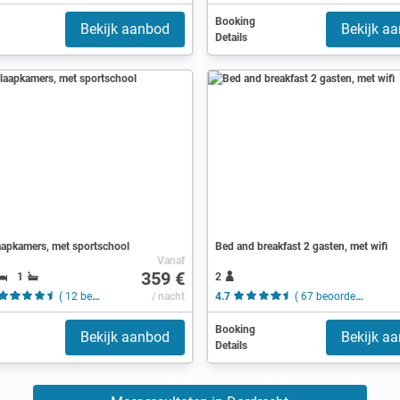
Booking
Bekijk aanbod
Bekijk a
Details
aapkamers, met sportschool
Bed and breakfast 2 gasten, met wifi
Vanaf
359 €
1
2
( 12 beoordelingen )
/ nacht
4.7
( 67 beoordelingen )
Booking
Bekijk aanbod
Bekijk a
Details