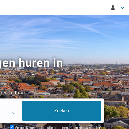
gen huren in
ies te huur
Vergelijk met andere sites (openen in een nieuw venster)