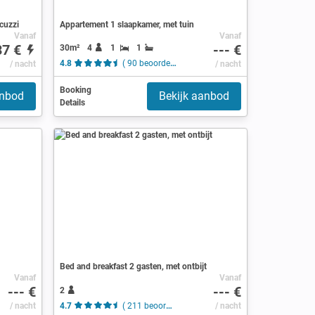
cuzzi
Appartement 1 slaapkamer, met tuin
Vanaf
Vanaf
37 €
--- €
30m²
4
1
1
/ nacht
4.8
( 90 beoordelingen )
/ nacht
Booking
anbod
Bekijk aanbod
Details
Bed and breakfast 2 gasten, met ontbijt
Vanaf
Vanaf
--- €
--- €
2
/ nacht
4.7
( 211 beoordelingen )
/ nacht