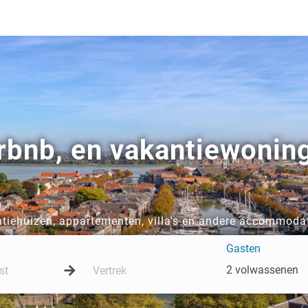
irbnb, en vakantiewonin
tiehuizen, appartementen, villa's en andere accommodat
Gasten
2 volwassenen