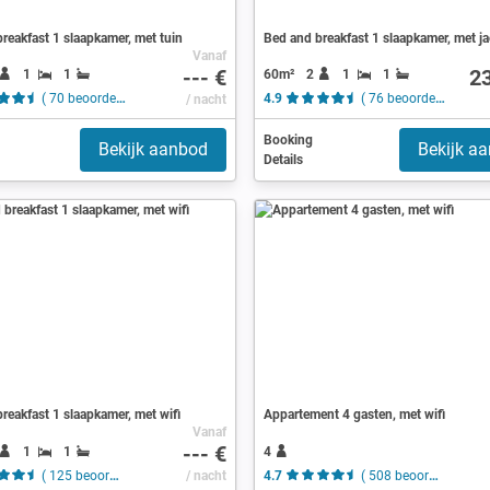
reakfast 1 slaapkamer, met tuin
Bed and breakfast 1 slaapkamer, met ja
Vanaf
--- €
2
1
1
60m²
2
1
1
( 70 beoordelingen )
/ nacht
4.9
( 76 beoordelingen )
Booking
Bekijk aanbod
Bekijk a
Details
reakfast 1 slaapkamer, met wifi
Appartement 4 gasten, met wifi
Vanaf
--- €
1
1
4
( 125 beoordelingen )
/ nacht
4.7
( 508 beoordelingen )