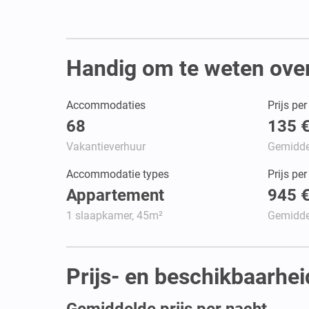
Handig om te weten over
Accommodaties
Prijs pe
68
135 
Vakantieverhuur
Gemidde
Accommodatie types
Prijs pe
Appartement
945 
1 slaapkamer, 45m²
Gemidde
Prijs- en beschikbaarhei
Gemiddelde prijs per nacht