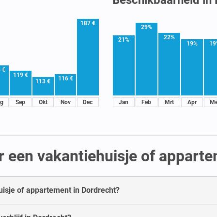
187 €
29%
22%
21%
19%
19
 €
119 €
116 €
113 €
g
Sep
Okt
Nov
Dec
Jan
Feb
Mrt
Apr
Me
r een vakantiehuisje of apparte
uisje of appartement in Dordrecht?