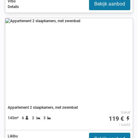
Vrbo
Bekijk aanbod
Details
Appartement 2 slaapkamers, met zwembad
Vanaf
119 €
145m²
6
2
3
/ nacht
Likibu