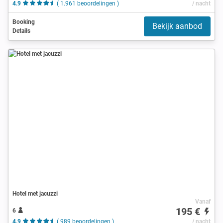
4.9
( 1.961 beoordelingen )
/ nacht
Booking
Bekijk aanbod
Details
Hotel met jacuzzi
Vanaf
195 €
6
4.9
( 989 beoordelingen )
/ nacht