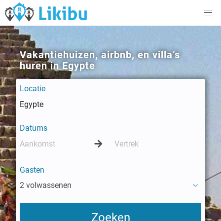
Vakantiehuizen, airbnb, en villa’s
huren in Egypte
Locatie
Datums
Gasten
2 volwassenen