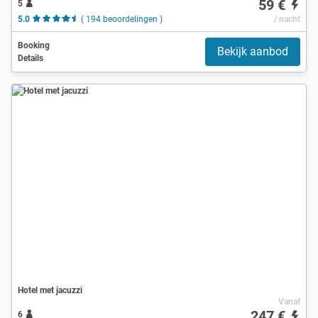
59 €
5
5.0
( 194 beoordelingen )
/ nacht
Booking
Bekijk aanbod
Details
Hotel met jacuzzi
Vanaf
247 €
6