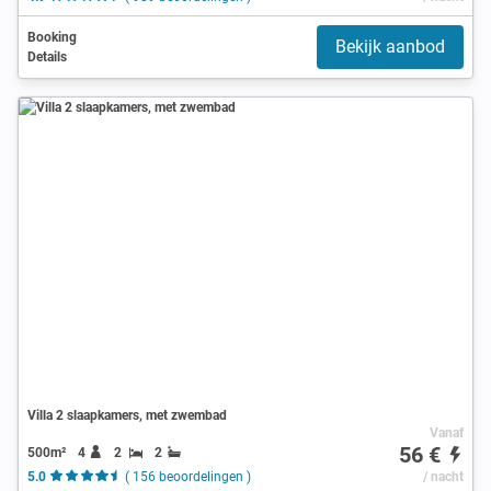
Booking
Bekijk aanbod
Details
Villa 2 slaapkamers, met zwembad
Vanaf
56 €
500m²
4
2
2
5.0
( 156 beoordelingen )
/ nacht