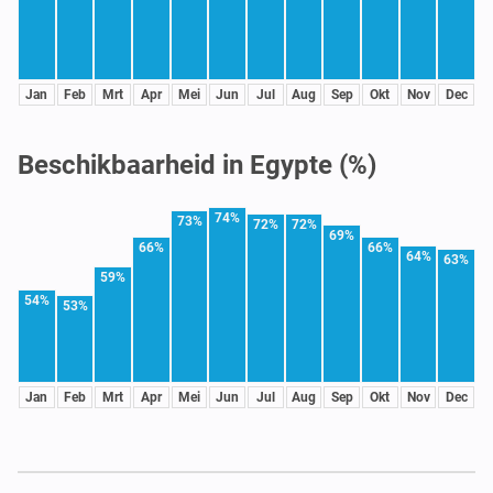
Jan
Feb
Mrt
Apr
Mei
Jun
Jul
Aug
Sep
Okt
Nov
Dec
Beschikbaarheid in Egypte (%)
74%
73%
72%
72%
69%
66%
66%
64%
63%
59%
54%
53%
Jan
Feb
Mrt
Apr
Mei
Jun
Jul
Aug
Sep
Okt
Nov
Dec