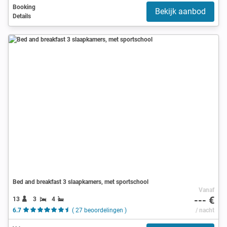
Booking
Bekijk aanbod
Details
Bed and breakfast 3 slaapkamers, met sportschool
Vanaf
--- €
13
3
4
6.7
( 27 beoordelingen )
/ nacht