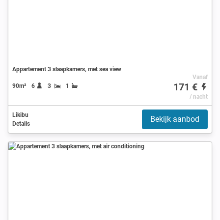
Appartement 3 slaapkamers, met sea view
Vanaf
171 €
90m²
6
3
1
/ nacht
Likibu
Bekijk aanbod
Details