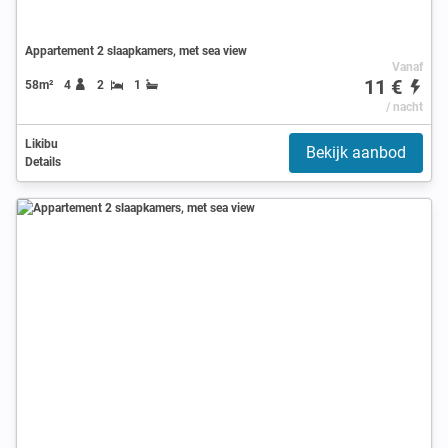
Appartement 2 slaapkamers, met sea view
Vanaf
11 €
58m²
4
2
1
/ nacht
Likibu
Bekijk aanbod
Details