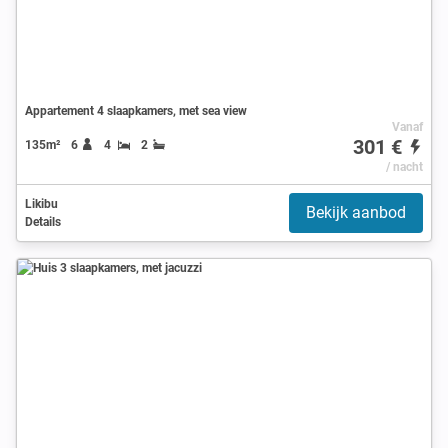
Appartement 4 slaapkamers, met sea view
Vanaf
301 €
135m²
6
4
2
/ nacht
Likibu
Bekijk aanbod
Details