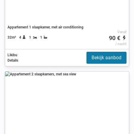
Appartement 1 slaapkamer, met air conditioning
Vanaf
90 €
32m²
4
1
1
/ nacht
Likibu
Bekijk aanbod
Details