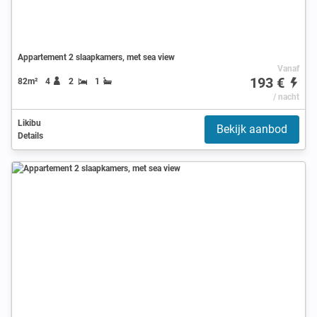
Appartement 2 slaapkamers, met sea view
Vanaf
193 €
82m²
4
2
1
/ nacht
Likibu
Bekijk aanbod
Details