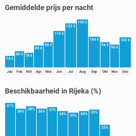
Gemiddelde prijs per nacht
142 €
132 €
115 €
104 €
103 €
94 €
94 €
90 €
89 €
80 €
78 €
74 €
Jan
Feb
Mrt
Apr
Mei
Jun
Jul
Aug
Sep
Okt
Nov
Dec
Beschikbaarheid in Rijeka (%)
41%
38%
37%
36%
36%
35%
34%
34%
33%
25%