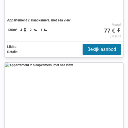
Appartement 2 slaapkamers, met sea view
Vanaf
77 €
130m²
4
2
1
/ nacht
Likibu
Bekijk aanbod
Details