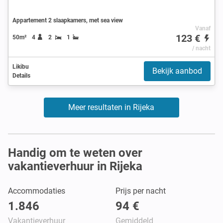
Appartement 2 slaapkamers, met sea view
Vanaf
123 €
50m²
4
2
1
/ nacht
Likibu
Bekijk aanbod
Details
Meer resultaten in Rijeka
Handig om te weten over
vakantieverhuur in Rijeka
Accommodaties
Prijs per nacht
1.846
94 €
Vakantieverhuur
Gemiddeld