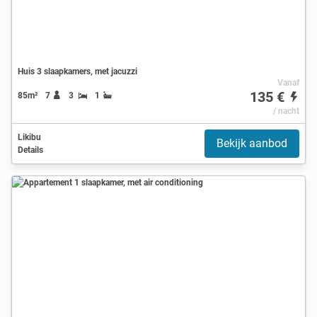
Huis 3 slaapkamers, met jacuzzi
Vanaf
135 €
85m²
7
3
1
/ nacht
Likibu
Bekijk aanbod
Details