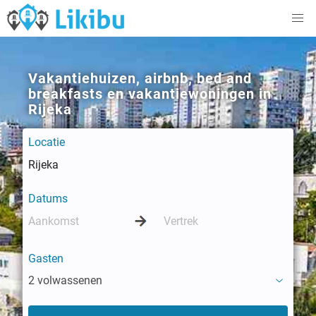
Vakantiehuizen, airbnb, bed and
breakfasts en vakantiewoningen in
Rijeka
Locatie
Datums
Gasten
2 volwassenen