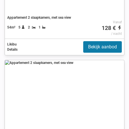
Appartement 2 slaapkamers, met sea view
Vanaf
128 €
54m²
5
2
1
/ nacht
Likibu
Bekijk aanbod
Details