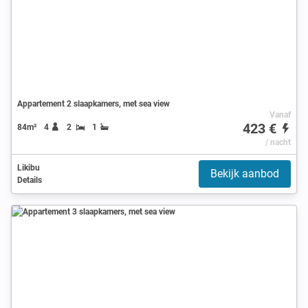
Appartement 2 slaapkamers, met sea view
Vanaf
423 €
84m²
4
2
1
/ nacht
Likibu
Bekijk aanbod
Details