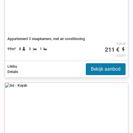
Appartement 3 slaapkamers, met air conditioning
Vanaf
211 €
99m²
8
3
1
/ nacht
Likibu
Bekijk aanbod
Details
Ad