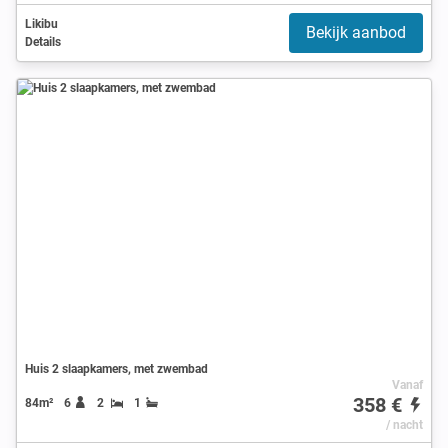
Likibu
Bekijk aanbod
Details
Huis 2 slaapkamers, met zwembad
Vanaf
358 €
84m²
6
2
1
/ nacht