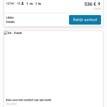
536 €
127m²
10
4
3
/ nacht
Likibu
Bekijk aanbod
Details
Ad
Kies voor het comfort van een hotel
Slovenië