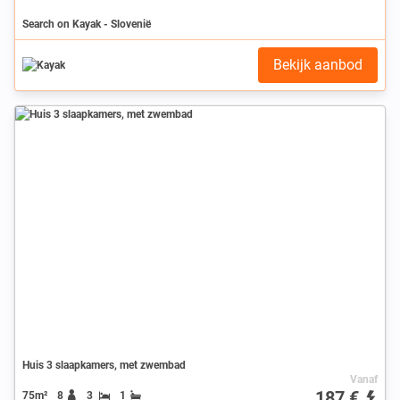
Search on Kayak - Slovenië
Bekijk aanbod
Huis 3 slaapkamers, met zwembad
Vanaf
187 €
75m²
8
3
1