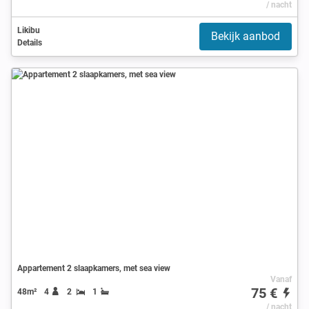
/ nacht
Likibu
Bekijk aanbod
Details
Appartement 2 slaapkamers, met sea view
Vanaf
75 €
48m²
4
2
1
/ nacht