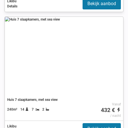
Likibu
Bekijk aanbod
Details
Huis 7 slaapkamers, met sea view
Vanaf
432 €
240m²
14
7
2
/ nacht
Likibu