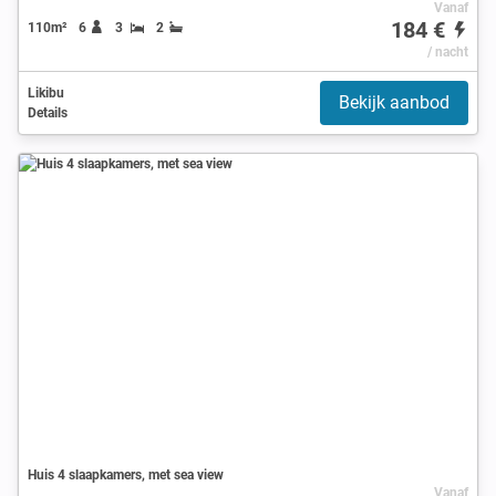
Vanaf
184 €
110m²
6
3
2
/ nacht
Likibu
Bekijk aanbod
Details
Huis 4 slaapkamers, met sea view
Vanaf