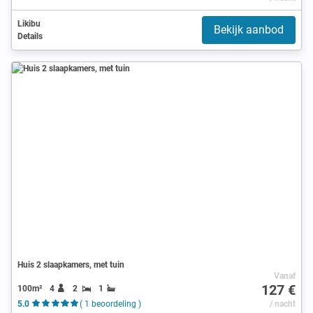
Likibu
Bekijk aanbod
Details
Huis 2 slaapkamers, met tuin
Vanaf
127 €
100m²
4
2
1
5.0
( 1 beoordeling )
/ nacht