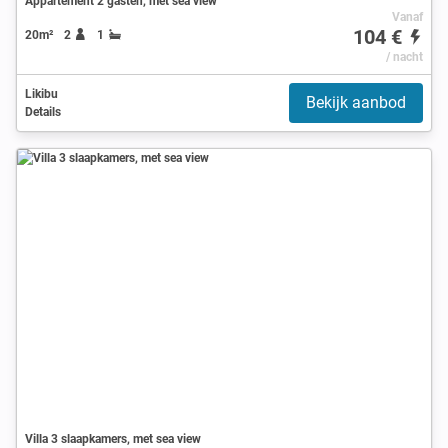
Appartement 2 gasten, met sea view
Vanaf
104 €
20m²
2
1
/ nacht
Likibu
Bekijk aanbod
Details
Villa 3 slaapkamers, met sea view