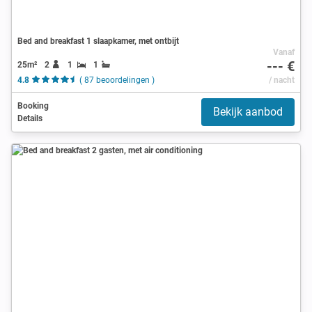
Bed and breakfast 1 slaapkamer, met ontbijt
Vanaf
--- €
25m²
2
1
1
4.8
( 87 beoordelingen )
/ nacht
Booking
Bekijk aanbod
Details