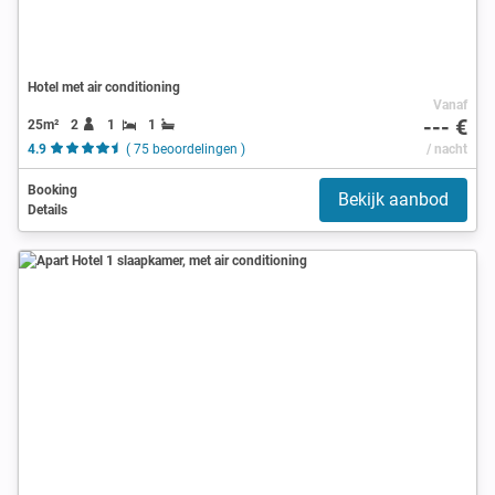
Hotel met air conditioning
Vanaf
--- €
25m²
2
1
1
4.9
( 75 beoordelingen )
/ nacht
Booking
Bekijk aanbod
Details