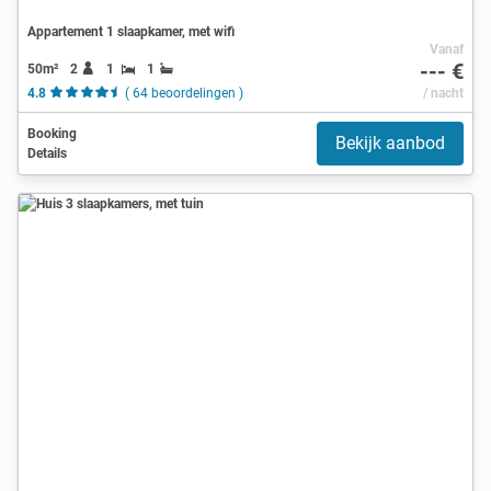
Appartement 1 slaapkamer, met wifi
Vanaf
--- €
50m²
2
1
1
4.8
( 64 beoordelingen )
/ nacht
Booking
Bekijk aanbod
Details