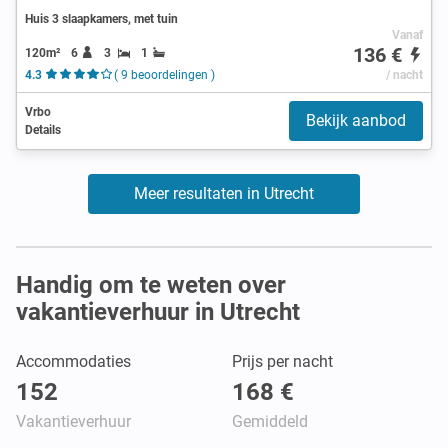
Huis 3 slaapkamers, met tuin
Vanaf
136 €
120m²
6
3
1
4.3
( 9 beoordelingen )
/ nacht
Vrbo
Bekijk aanbod
Details
Meer resultaten in Utrecht
Handig om te weten over
vakantieverhuur in Utrecht
Accommodaties
Prijs per nacht
152
168 €
Vakantieverhuur
Gemiddeld