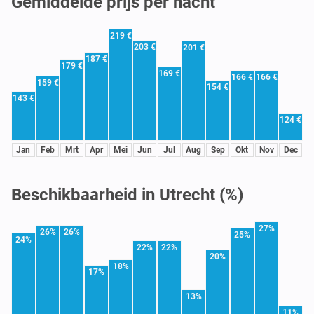
Gemiddelde prijs per nacht
219 €
203 €
201 €
187 €
179 €
169 €
166 €
166 €
159 €
154 €
143 €
124 €
Jan
Feb
Mrt
Apr
Mei
Jun
Jul
Aug
Sep
Okt
Nov
Dec
Beschikbaarheid in Utrecht (%)
27%
26%
26%
25%
24%
22%
22%
20%
18%
17%
13%
11%