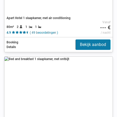
Apart Hotel 1 slaapkamer, met air conditioning
Vanaf
--- €
80m²
2
1
1
4.9
( 49 beoordelingen )
/ nacht
Booking
Bekijk aanbod
Details