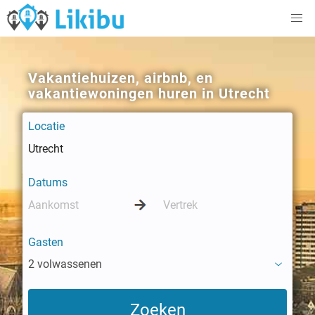
Vakantiehuizen, airbnb, en
vakantiewoningen huren in Utrecht
Locatie
Datums
Gasten
2 volwassenen