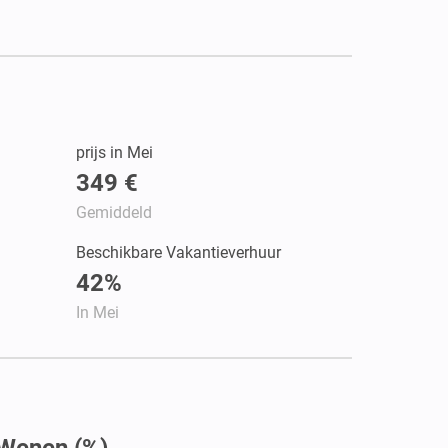
prijs in Mei
349 €
Gemiddeld
Beschikbare Vakantieverhuur
42%
In Mei
 Wenen (%)