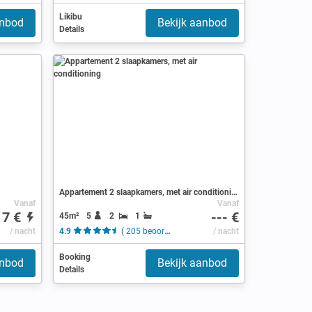
Likibu
anbod
Bekijk aanbod
Details
Appartement 2 slaapkamers, met air conditioning
Vanaf
Vanaf
17 €
--- €
45m²
5
2
1
/ nacht
4.9
( 205 beoordelingen )
/ nacht
Booking
anbod
Bekijk aanbod
Details