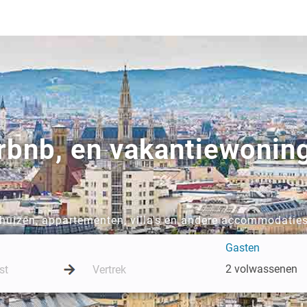
irbnb, en vakantiewonin
uizen, appartementen, villa's en andere accommodaties
Gasten
2 volwassenen