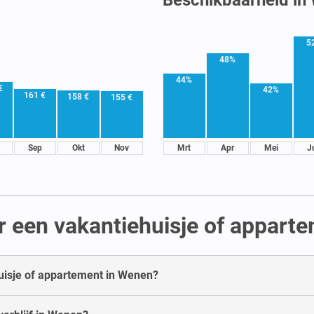
5
48%
44%
€
42%
161 €
158 €
155 €
Sep
Okt
Nov
Mrt
Apr
Mei
J
r een vakantiehuisje of appart
huisje of appartement in Wenen?