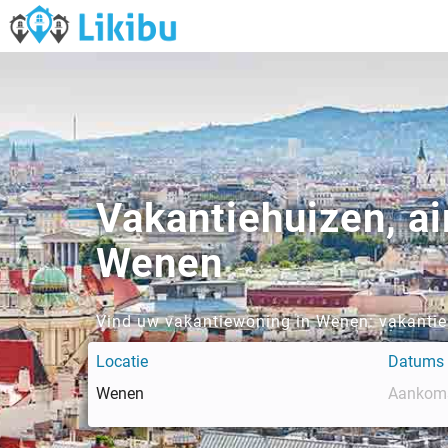
Vakantiehuizen, a
Wenen
Vind uw vakantiewoning in Wenen: vakantieh
Locatie
Datums