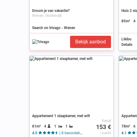
Droom je van vakantie?
Huis 2 sl
Wenen, Oostenrijk
85m²
4
Search on trivago - Wenen
Likibu
Bekijk aanbod
Details
Appartement 1 slaapkamer, met wifi
Apparteme
Vanaf
153 €
81m²
4
1
1
78m²
6
4.5
( 8 beoordelingen )
/ nacht
4.1