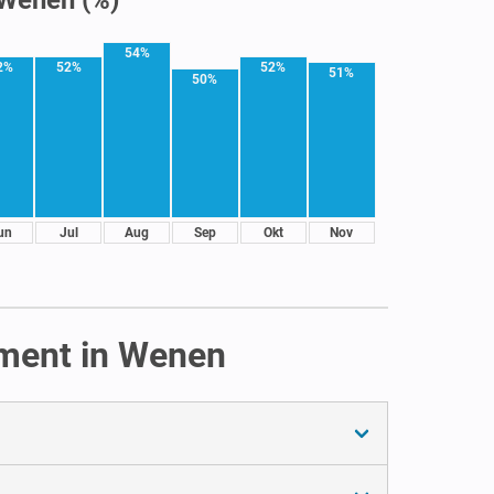
54%
2%
52%
52%
51%
50%
un
Jul
Aug
Sep
Okt
Nov
ement in Wenen