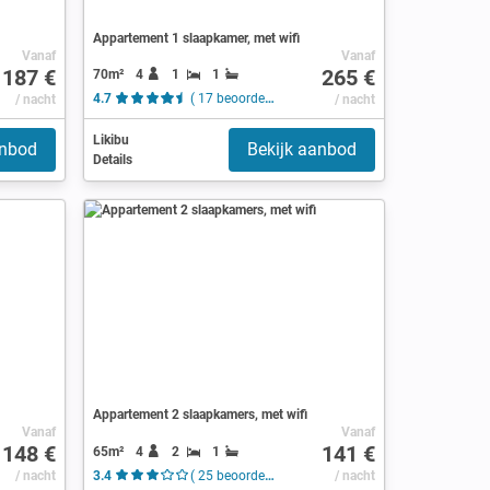
Appartement 1 slaapkamer, met wifi
Vanaf
Vanaf
187 €
265 €
70m²
4
1
1
/ nacht
4.7
( 17 beoordelingen )
/ nacht
Likibu
anbod
Bekijk aanbod
Details
Appartement 2 slaapkamers, met wifi
Vanaf
Vanaf
148 €
141 €
65m²
4
2
1
/ nacht
3.4
( 25 beoordelingen )
/ nacht