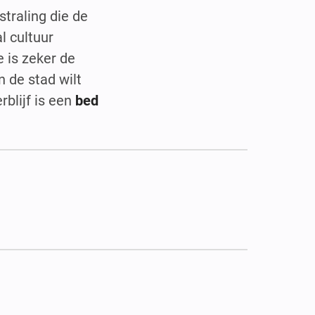
straling die de
l cultuur
e is zeker de
 de stad wilt
rblijf is een
bed