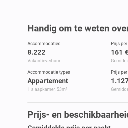
Handig om te weten ove
Accommodaties
Prijs pe
8.222
161 
Vakantieverhuur
Gemidde
Accommodatie types
Prijs pe
Appartement
1.127
1 slaapkamer, 53m²
Gemidde
Prijs- en beschikbaarhe
Gemiddelde prijs per nacht