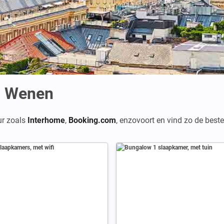
n Wenen
ur zoals
Interhome
,
Booking.com
,
enzovoort en vind zo de bes