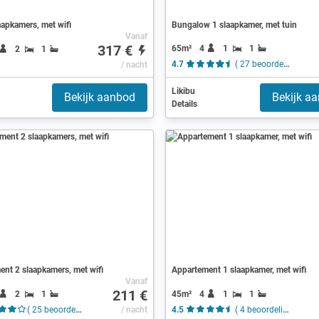
aapkamers, met wifi
Bungalow 1 slaapkamer, met tuin
Vanaf
317 €
65m²
4
1
1
2
1
/ nacht
4.7
( 27 beoordelingen )
Likibu
Bekijk aanbod
Bekijk a
Details
nt 2 slaapkamers, met wifi
Appartement 1 slaapkamer, met wifi
Vanaf
211 €
2
1
45m²
4
1
1
( 25 beoordelingen )
/ nacht
4.5
( 4 beoordelingen )