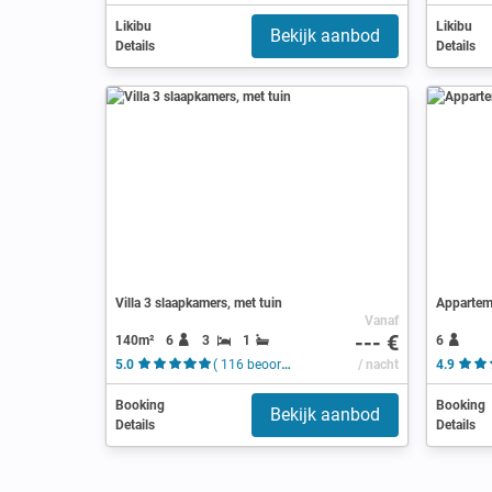
Likibu
Likibu
Bekijk aanbod
Details
Details
Villa 3 slaapkamers, met tuin
Apparteme
Vanaf
--- €
140m²
6
3
1
6
5.0
( 116 beoordelingen )
/ nacht
4.9
Booking
Booking
Bekijk aanbod
Details
Details