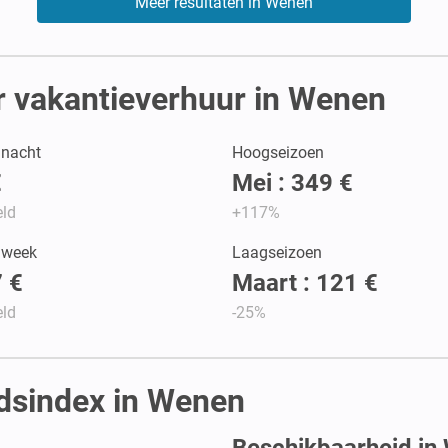
Meer resultaten in Wenen
r vakantieverhuur in Wenen
r nacht
Hoogseizoen
€
Mei : 349 €
ld
+117%
r week
Laagseizoen
 €
Maart : 121 €
ld
-25%
idsindex in Wenen
Beschikbaarheid in