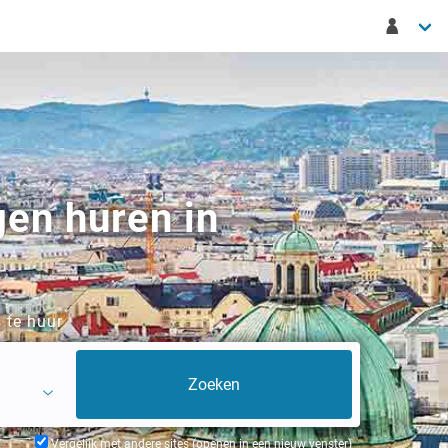
gen huren in
 te huur
Vergelijk met andere sites (openen in een nieuw venster)