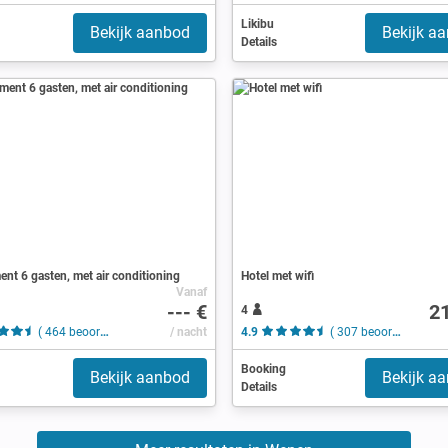
Likibu
Bekijk aanbod
Bekijk a
Details
nt 6 gasten, met air conditioning
Hotel met wifi
Vanaf
--- €
2
4
( 464 beoordelingen )
/ nacht
4.9
( 307 beoordelingen )
Booking
Bekijk aanbod
Bekijk a
Details