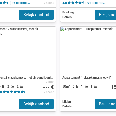
( 36 beoordelingen )
/ nacht
4.8
( 94 beoordelingen )
Booking
Bekijk aanbod
Bekijk a
Details
Appartement 2 slaapkamers, met air conditioning
Appartement 1 slaapkamer, met wifi
Vanaf
--- €
1
6
2
2
50m²
5
1
1
( 5 beoordelingen )
/ nacht
Likibu
Bekijk aanbod
Bekijk a
Details