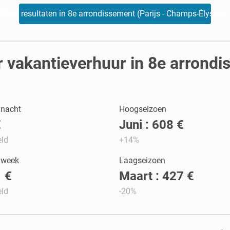
Meer resultaten in 8e arrondissement (Parijs - Champs-Élysées)
 vakantieverhuur in 8e arrondis
r nacht
Hoogseizoen
€
Juni : 608 €
ld
+14%
r week
Laagseizoen
 €
Maart : 427 €
ld
-20%