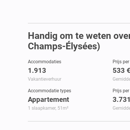
Handig om te weten over
Champs-Élysées)
Accommodaties
Prijs pe
1.913
533 
Vakantieverhuur
Gemidde
Accommodatie types
Prijs pe
Appartement
3.731
1 slaapkamer, 51m²
Gemidde