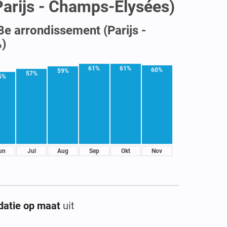
Parijs - Champs-Élysées)
8e arrondissement (Parijs -
)
61%
61%
60%
59%
57%
5%
un
Jul
Aug
Sep
Okt
Nov
atie op maat
uit