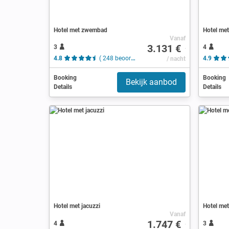
Hotel met zwembad
Hotel me
Vanaf
3.131 €
3
4
4.8
( 248 beoordelingen )
/ nacht
4.9
Booking
Booking
Bekijk aanbod
Details
Details
Hotel met jacuzzi
Hotel me
Vanaf
1.747 €
4
3