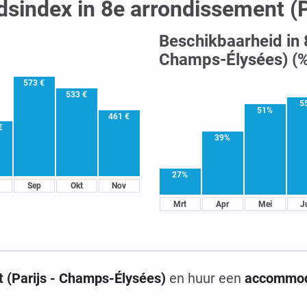
idsindex in 8e arrondissement (
Beschikbaarheid in 
Champs-Élysées) (%
573 €
533 €
5
51%
461 €
€
39%
27%
Sep
Okt
Nov
Mrt
Apr
Mei
J
 (Parijs - Champs-Élysées)
en huur een
accommod