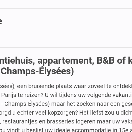
e
antiehuis, appartement, B&B of 
- Champs-Élysées)
sées), een bruisende plaats waar zoveel te ontdekk
arijs te reizen? U wil tijdens uw volgende vakant
s - Champs-Élysées) maar het zoeken naar een ges
gd u echter veel kopzorgen? Het liefst zou u dich
és, restaurantjes en brasseries logeren maar uw va
ibu vindt u beslist uw ideale accommodatie in 15e