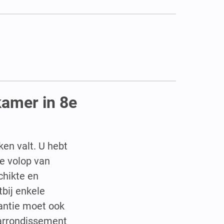
kamer in 8e
en valt. U hebt
ie volop van
chikte en
tbij enkele
kantie moet ook
 arrondissement