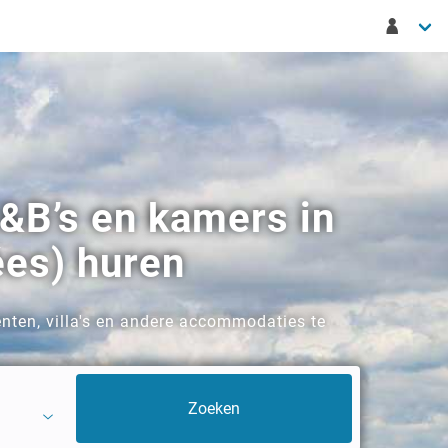
&B’s en kamers in
ées) huren
nten, villa's en andere accommodaties te