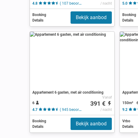
4.8
( 107 beoordelingen )
/ nacht
5.0
Booking
Booking
Bekijk aanbod
Details
Details
Appartement 6 gasten, met air conditioning
Vanaf
391 €
6
150m²
4.7
( 945 beoordelingen )
/ nacht
9.2
Booking
Vrbo
Bekijk aanbod
Details
Details