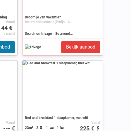
oning
Droom je van vakantie?
Vanaf
8e arrondissement (Parijs - Champs-Élysées), Frankrijk, Île-de-France, Parijs
144 €
/ nacht
Search on trivago - 8e arrondissement (Parijs - Champs-Élysées)
anbod
Bekijk aanbod
Bed and breakfast 1 slaapkamer, met wifi
Vanaf
Vanaf
--- €
225 €
23m²
2
1
1