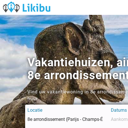
Vakantiehuizen, a
8e arrondissement
Vind uw vakantiewoning in 8e arrondissemen
huur
Locatie
Datums