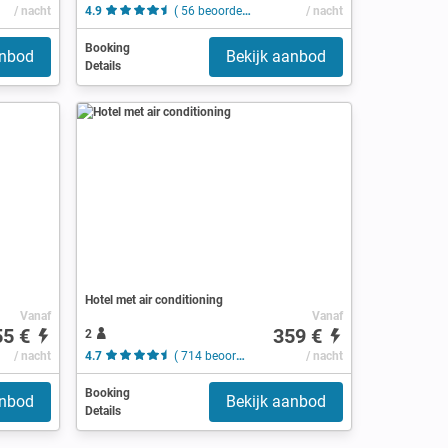
/ nacht
4.9
( 56 beoordelingen )
/ nacht
Booking
anbod
Bekijk aanbod
Details
Hotel met air conditioning
Vanaf
Vanaf
55 €
359 €
2
/ nacht
4.7
( 714 beoordelingen )
/ nacht
Booking
anbod
Bekijk aanbod
Details