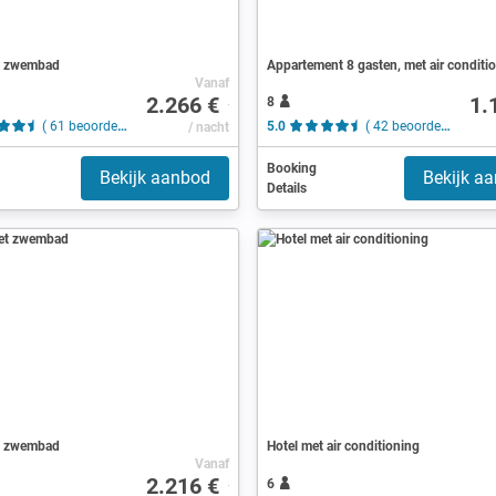
t zwembad
Appartement 8 gasten, met air conditi
Vanaf
2.266 €
1.
8
( 61 beoordelingen )
/ nacht
5.0
( 42 beoordelingen )
Booking
Bekijk aanbod
Bekijk a
Details
t zwembad
Hotel met air conditioning
Vanaf
2.216 €
6