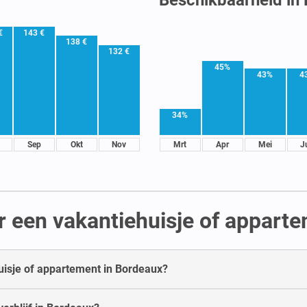
€
143 €
138 €
132 €
45%
43%
4
34%
Sep
Okt
Nov
Mrt
Apr
Mei
J
r een vakantiehuisje of appart
uisje of appartement in Bordeaux?