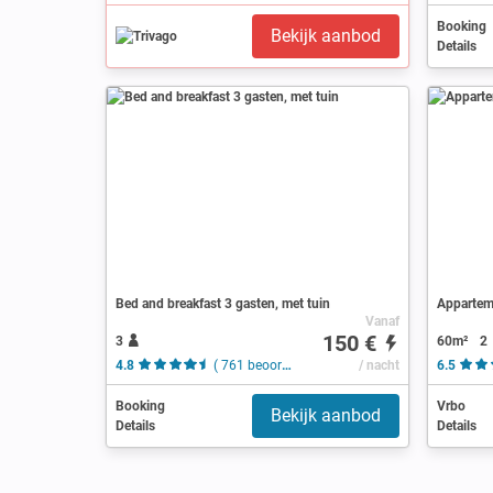
Booking
Bekijk aanbod
Details
Bed and breakfast 3 gasten, met tuin
Appartem
Vanaf
150 €
3
60m²
2
4.8
( 761 beoordelingen )
/ nacht
6.5
Booking
Vrbo
Bekijk aanbod
Details
Details