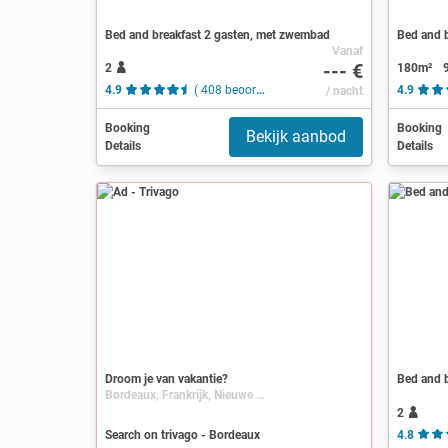
Bed and breakfast 2 gasten, met zwembad
Vanaf
--- €
2
180m²
4.9
( 408 beoordelingen )
/ nacht
4.9
Booking
Booking
Bekijk aanbod
Details
Details
Ad
Droom je van vakantie?
Bed and b
Bordeaux, Frankrijk, Nieuwe Aquitaine, Aquitanië, Gironde
2
Search on trivago - Bordeaux
4.8