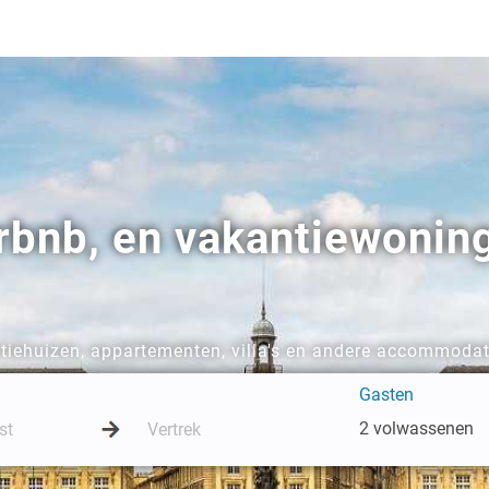
irbnb, en vakantiewonin
iehuizen, appartementen, villa's en andere accommodat
Gasten
2 volwassenen