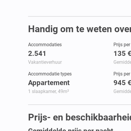
Handig om te weten over
Accommodaties
Prijs pe
2.541
135 
Vakantieverhuur
Gemidde
Accommodatie types
Prijs pe
Appartement
945 
1 slaapkamer, 49m²
Gemidde
Prijs- en beschikbaarhe
Gemiddelde prijs per nacht