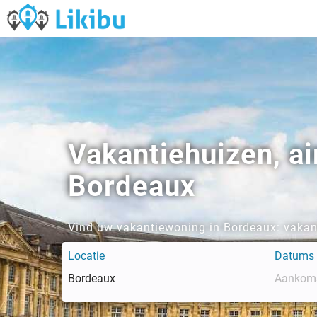
Vakantiehuizen, a
Bordeaux
Vind uw vakantiewoning in Bordeaux: vakant
Locatie
Datums