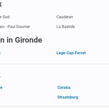
x
x Sud
Caudéran
arc - Paul Doumer
La Bastide
n in Gironde
u
Lege-Cap-Ferret
k
ne
Corsica
Straatsburg