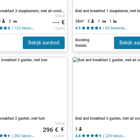
Bed and breakfast 3 slaapkamers, met air conditioning
Bed and breakfast 1 slaapkamer, met t
Vanaf
--- €
9
3
28m²
2
1
1
( 122 beoordelingen )
/ nacht
4.9
( 82 beoordelingen )
Booking
Bekijk aanbod
Bekijk a
Details
reakfast 2 gasten, met tuin
Bed and breakfast 2 gasten, met air co
Vanaf
296 €
2
( 282 beoordelingen )
/ nacht
4.8
( 229 beoordelingen )