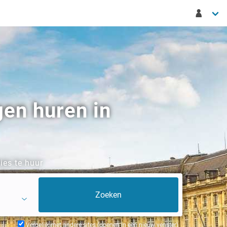
gen huren in
ies te huur
Vergelijk met andere sites (openen in een nieuw venster)