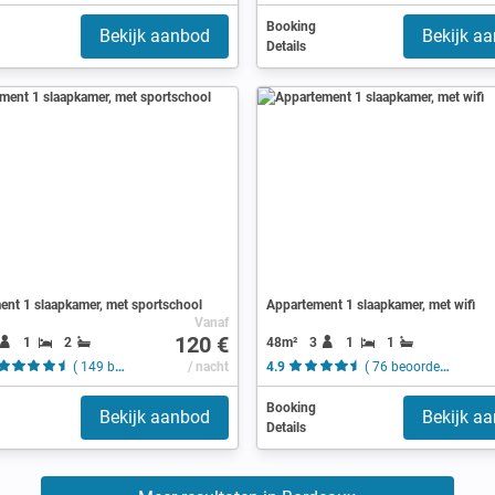
Booking
Bekijk aanbod
Bekijk a
Details
ent 1 slaapkamer, met sportschool
Appartement 1 slaapkamer, met wifi
Vanaf
120 €
1
2
48m²
3
1
1
( 149 beoordelingen )
/ nacht
4.9
( 76 beoordelingen )
Booking
Bekijk aanbod
Bekijk a
Details