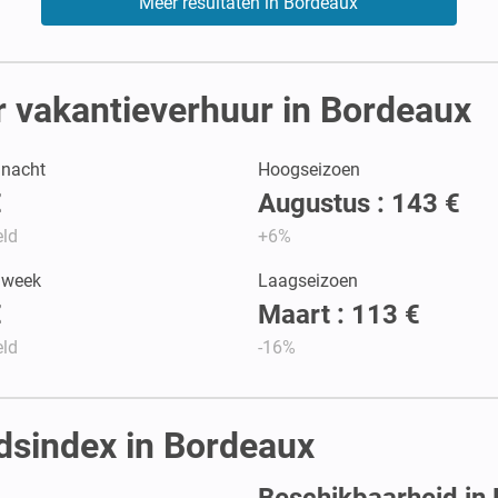
Meer resultaten in Bordeaux
 vakantieverhuur in Bordeaux
r nacht
Hoogseizoen
€
Augustus : 143 €
ld
+6%
r week
Laagseizoen
€
Maart : 113 €
ld
-16%
idsindex in Bordeaux
Beschikbaarheid in