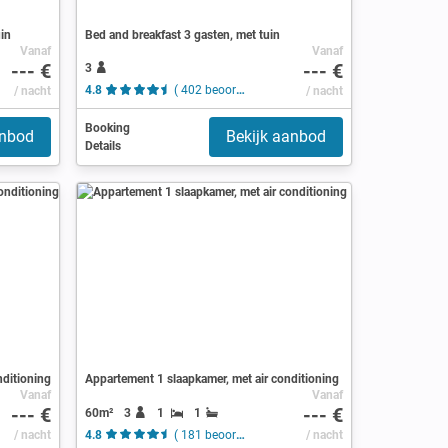
uin
Bed and breakfast 3 gasten, met tuin
Vanaf
Vanaf
--- €
--- €
3
/ nacht
4.8
( 402 beoordelingen )
/ nacht
Booking
anbod
Bekijk aanbod
Details
nditioning
Appartement 1 slaapkamer, met air conditioning
Vanaf
Vanaf
--- €
--- €
60m²
3
1
1
/ nacht
4.8
( 181 beoordelingen )
/ nacht