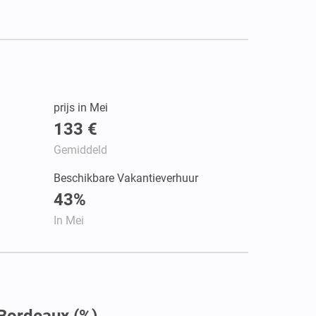
prijs in Mei
133 €
Gemiddeld
Beschikbare Vakantieverhuur
43%
In Mei
 Bordeaux (%)