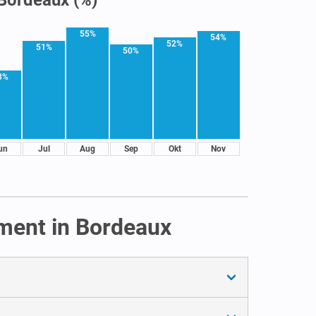
55%
54%
52%
51%
50%
3%
un
Jul
Aug
Sep
Okt
Nov
ement in Bordeaux