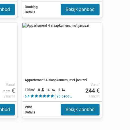
Booking
anbod
Bekijk aanbod
Details
Appartement 4 slaapkamers, met jacuzzi
Vanaf
Vanaf
--- €
244 €
108m²
8
4
2
/ nacht
6.4
( 96 beoordelingen )
/ nacht
Vrbo
anbod
Bekijk aanbod
Details