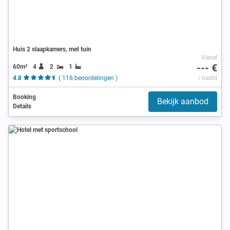
Huis 2 slaapkamers, met tuin
Vanaf
--- €
60m²
4
2
1
4.8
( 116 beoordelingen )
/ nacht
Booking
Bekijk aanbod
Details