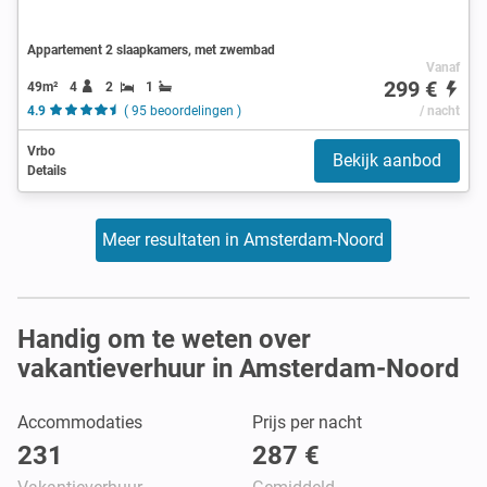
Appartement 2 slaapkamers, met zwembad
Vanaf
299 €
49m²
4
2
1
4.9
( 95 beoordelingen )
/ nacht
Vrbo
Bekijk aanbod
Details
Meer resultaten in Amsterdam-Noord
Handig om te weten over
vakantieverhuur in Amsterdam-Noord
Accommodaties
Prijs per nacht
231
287 €