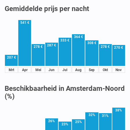
Gemiddelde prijs per nacht
541 €
364 €
333 €
308 €
287 €
278 €
278 €
270 €
207 €
Mrt
Apr
Mei
Jun
Jul
Aug
Sep
Okt
Nov
Beschikbaarheid in Amsterdam-Noord
(%)
38%
32%
31%
26%
25%
23%