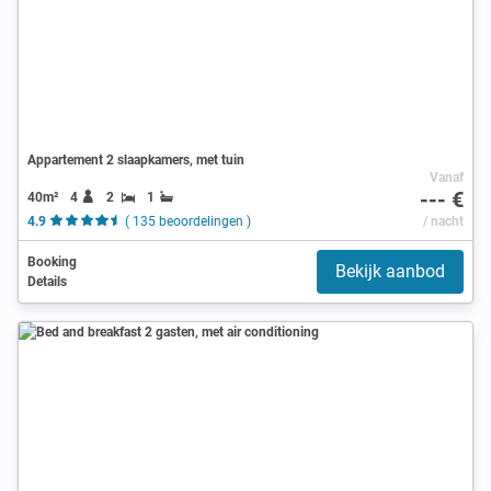
Appartement 2 slaapkamers, met tuin
Vanaf
--- €
40m²
4
2
1
4.9
( 135 beoordelingen )
/ nacht
Booking
Bekijk aanbod
Details