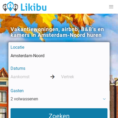
Vakantiewoningen, airbnb, B&B’s en
kamers in Amsterdam-Noord huren
Locatie
Datums
Gasten
2 volwassenen