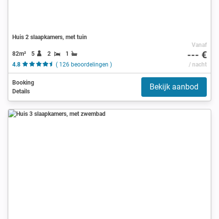
Huis 2 slaapkamers, met tuin
Vanaf
--- €
82m²
5
2
1
4.8
( 126 beoordelingen )
/ nacht
Booking
Bekijk aanbod
Details