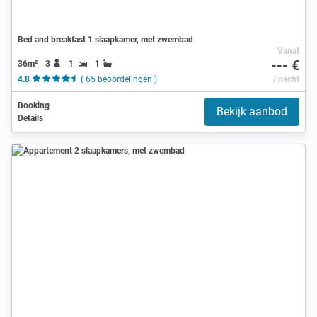
Bed and breakfast 1 slaapkamer, met zwembad
Vanaf
--- €
36m²
3
1
1
4.8
( 65 beoordelingen )
/ nacht
Booking
Bekijk aanbod
Details