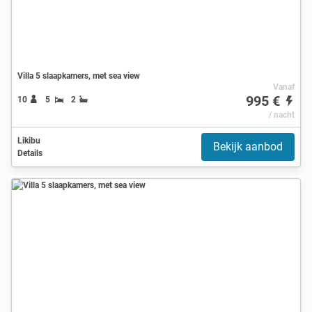
Villa 5 slaapkamers, met sea view
Vanaf
995 €
10
5
2
/ nacht
Likibu
Bekijk aanbod
Details