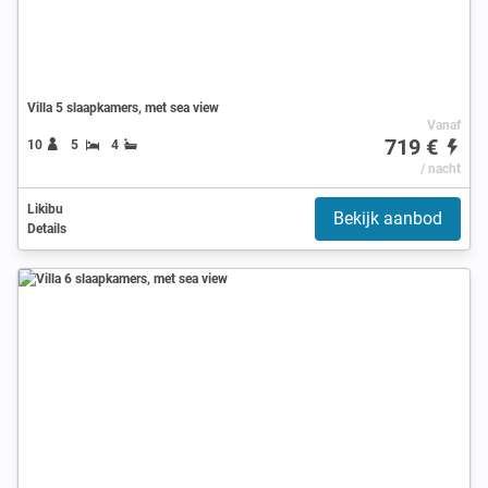
Villa 5 slaapkamers, met sea view
Vanaf
719 €
10
5
4
/ nacht
Likibu
Bekijk aanbod
Details