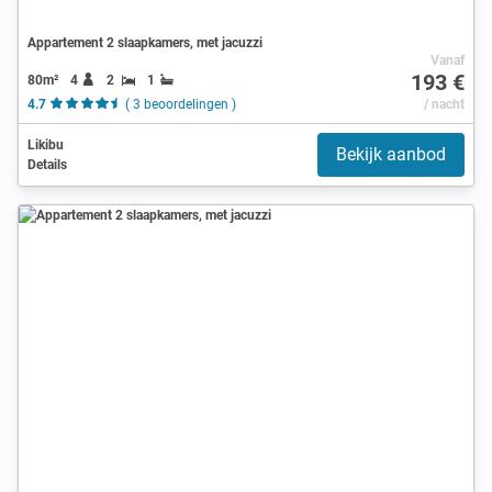
Appartement 2 slaapkamers, met jacuzzi
Vanaf
193 €
80m²
4
2
1
4.7
( 3 beoordelingen )
/ nacht
Likibu
Bekijk aanbod
Details