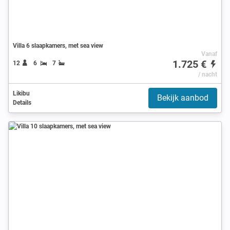
Villa 6 slaapkamers, met sea view
Vanaf
1.725 €
12
6
7
/ nacht
Likibu
Bekijk aanbod
Details