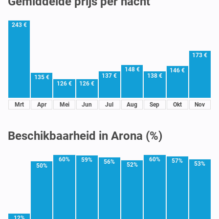
Gemiddelde prijs per nacht
243 €
173 €
148 €
146 €
137 €
138 €
135 €
126 €
126 €
Mrt
Apr
Mei
Jun
Jul
Aug
Sep
Okt
Nov
Beschikbaarheid in Arona (%)
60%
60%
59%
57%
56%
53%
52%
50%
12%