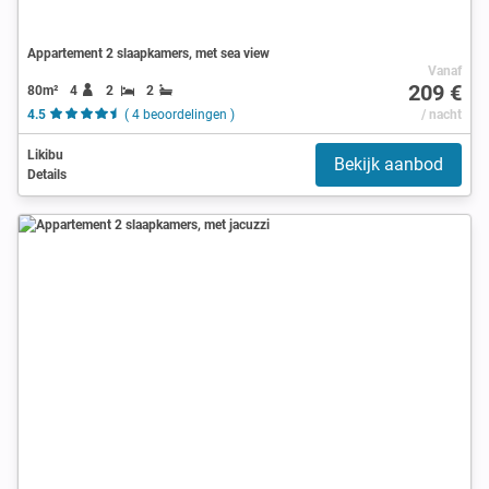
Appartement 2 slaapkamers, met sea view
Vanaf
209 €
80m²
4
2
2
4.5
( 4 beoordelingen )
/ nacht
Likibu
Bekijk aanbod
Details