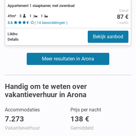
Appartement 1 slaapkamer, met zwembad
Vanaf
87 €
49m²
3
1
1
3.6
( 14 beoordelingen )
/ nacht
Likibu
Bekijk aanbod
Details
Meer resultaten in Arona
Handig om te weten over
vakantieverhuur in Arona
Accommodaties
Prijs per nacht
7.273
138 €
Vakantieverhuur
Gemiddeld