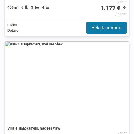
Vanaf
1.177 €
400m²
6
3
4
/ nacht
Likibu
Bekijk aanbod
Details
Villa 4 slaapkamers, met sea view
Vanaf