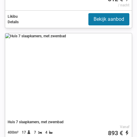
/ nacht
Likibu
Bekijk aanbod
Details
Huis 7 slaapkamers, met zwembad
Vanaf
893 €
400m²
17
7
4