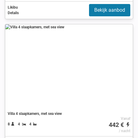
Likibu
Bekijk aanbod
Details
Villa 4 slaapkamers, met sea view
Vanaf
442 €
8
4
4
/ nacht