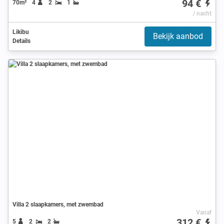
94 €
70m²
4
2
1
/ nacht
Likibu
Bekijk aanbod
Details
Villa 2 slaapkamers, met zwembad
Vanaf
312 €
5
2
2