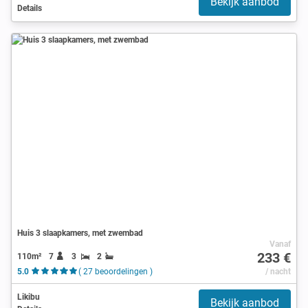
Bekijk aanbod
Details
Huis 3 slaapkamers, met zwembad
Vanaf
233 €
110m²
7
3
2
5.0
( 27 beoordelingen )
/ nacht
Likibu
Bekijk aanbod