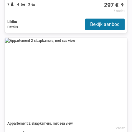
297 €
7
4
3
/ nacht
Likibu
Bekijk aanbod
Details
Appartement 2 slaapkamers, met sea view
Vanaf