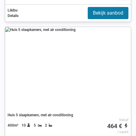
Likibu
Bekijk aanbod
Details
Huis 5 slaapkamers, met air conditioning
Vanaf
464 €
400m²
10
5
2
/ nacht