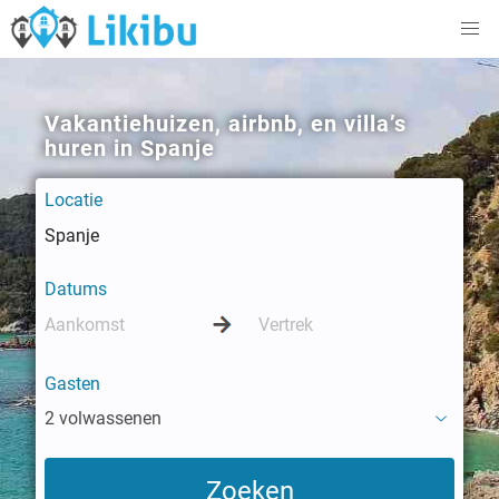
Vakantiehuizen, airbnb, en villa’s
huren in Spanje
Locatie
Datums
Gasten
2 volwassenen