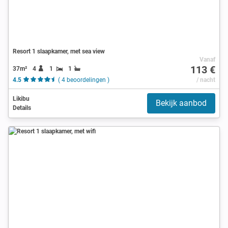
Resort 1 slaapkamer, met sea view
Vanaf
113 €
37m²
4
1
1
4.5
( 4 beoordelingen )
/ nacht
Likibu
Bekijk aanbod
Details