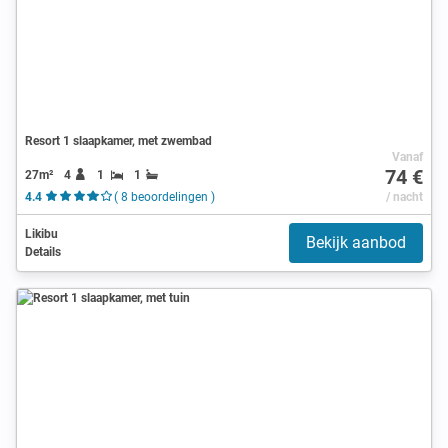
Resort 1 slaapkamer, met zwembad
Vanaf
74 €
27m²
4
1
1
4.4
( 8 beoordelingen )
/ nacht
Likibu
Bekijk aanbod
Details