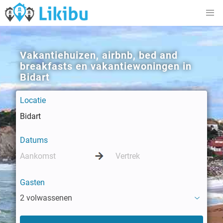
Vakantiehuizen, airbnb, bed and
breakfasts en vakantiewoningen in
Bidart
Locatie
Datums
Gasten
2 volwassenen