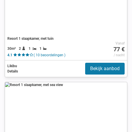
Resort 1 slaapkamer, met tuin
Vanaf
77 €
30m²
2
1
1
4.1
( 10 beoordelingen )
/ nacht
Likibu
Bekijk aanbod
Details