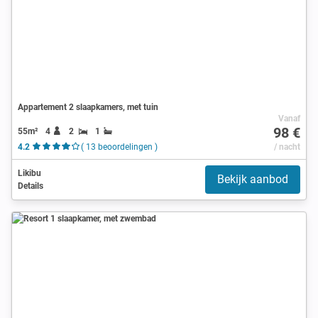
Appartement 2 slaapkamers, met tuin
Vanaf
98 €
55m²
4
2
1
4.2
( 13 beoordelingen )
/ nacht
Likibu
Bekijk aanbod
Details