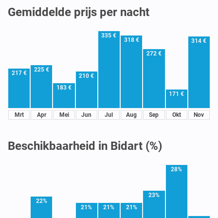
Gemiddelde prijs per nacht
335 €
318 €
314 €
272 €
225 €
217 €
210 €
183 €
171 €
Mrt
Apr
Mei
Jun
Jul
Aug
Sep
Okt
Nov
Beschikbaarheid in Bidart (%)
28%
23%
22%
21%
21%
21%