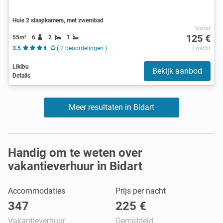
Huis 2 slaapkamers, met zwembad
Vanaf
125 €
55m²
6
2
1
3.5
( 2 beoordelingen )
/ nacht
Likibu
Bekijk aanbod
Details
Meer resultaten in Bidart
Handig om te weten over
vakantieverhuur in Bidart
Accommodaties
Prijs per nacht
347
225 €
Vakantieverhuur
Gemiddeld