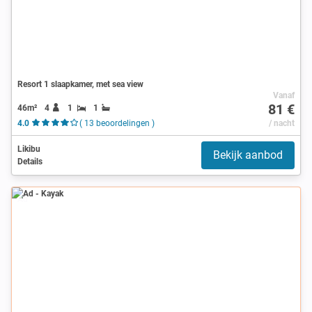
Resort 1 slaapkamer, met sea view
Vanaf
81 €
46m²
4
1
1
4.0
( 13 beoordelingen )
/ nacht
Likibu
Bekijk aanbod
Details
Ad