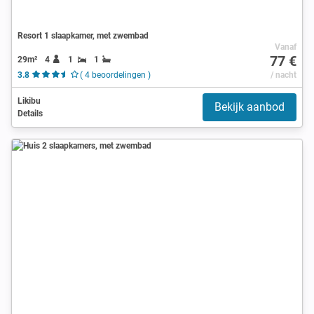
Resort 1 slaapkamer, met zwembad
Vanaf
77 €
29m²
4
1
1
3.8
( 4 beoordelingen )
/ nacht
Likibu
Bekijk aanbod
Details