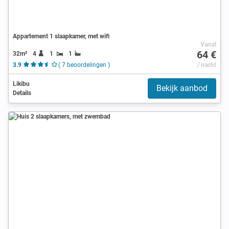
Appartement 1 slaapkamer, met wifi
Vanaf
64 €
32m²
4
1
1
3.9
( 7 beoordelingen )
/ nacht
Likibu
Bekijk aanbod
Details