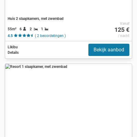
Huis 2 slaapkamers, met zwembad
Vanaf
125 €
55m²
6
2
1
4.5
( 2 beoordelingen )
/ nacht
Likibu
Bekijk aanbod
Details