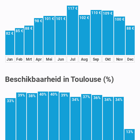
117 €
110 €
109 €
102 €
101 €
101 €
100 €
98 €
88 €
88 €
85 €
82 €
Jan
Feb
Mrt
Apr
Mei
Jun
Jul
Aug
Sep
Okt
Nov
Dec
Beschikbaarheid in Toulouse (%)
40%
40%
39%
39%
38%
37%
36%
34%
34%
34%
33%
13%