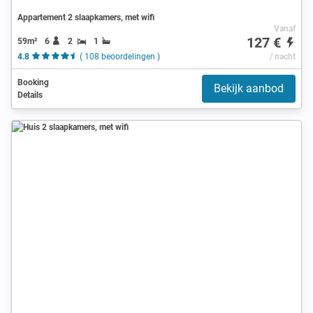
Appartement 2 slaapkamers, met wifi
Vanaf
127 €
59m²
6
2
1
4.8
( 108 beoordelingen )
/ nacht
Booking
Bekijk aanbod
Details