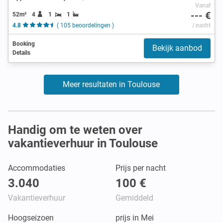
Vanaf
--- €
52m²
4
1
1
4.8
( 105 beoordelingen )
/ nacht
Booking
Bekijk aanbod
Details
Meer resultaten in Toulouse
Handig om te weten over
vakantieverhuur in Toulouse
Accommodaties
Prijs per nacht
3.040
100 €
Vakantieverhuur
Gemiddeld
Hoogseizoen
prijs in Mei