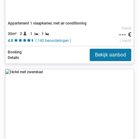
Appartement 1 slaapkamer, met air conditioning
Vanaf
--- €
30m²
2
1
1
4.8
( 140 beoordelingen )
/ nacht
Booking
Bekijk aanbod
Details