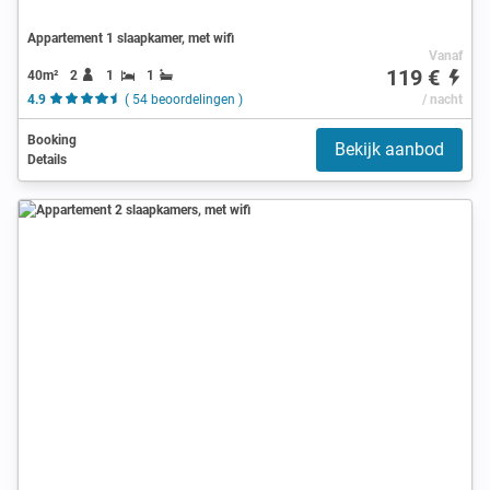
Appartement 1 slaapkamer, met wifi
Vanaf
119 €
40m²
2
1
1
4.9
( 54 beoordelingen )
/ nacht
Booking
Bekijk aanbod
Details