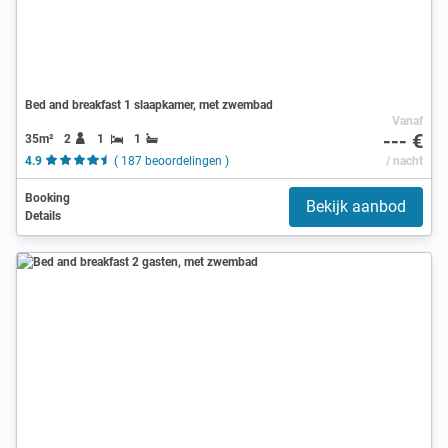
Bed and breakfast 1 slaapkamer, met zwembad
Vanaf
--- €
35m²
2
1
1
4.9
( 187 beoordelingen )
/ nacht
Booking
Bekijk aanbod
Details