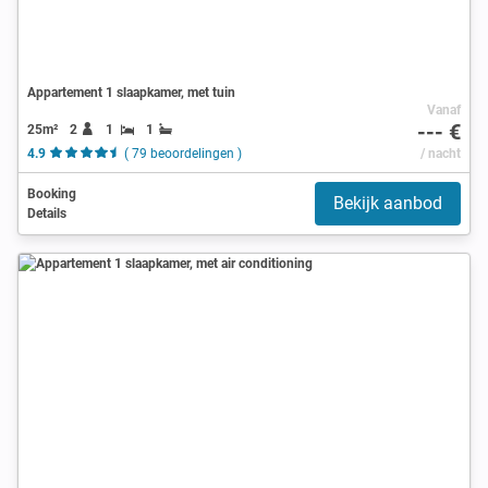
Appartement 1 slaapkamer, met tuin
Vanaf
--- €
25m²
2
1
1
4.9
( 79 beoordelingen )
/ nacht
Booking
Bekijk aanbod
Details