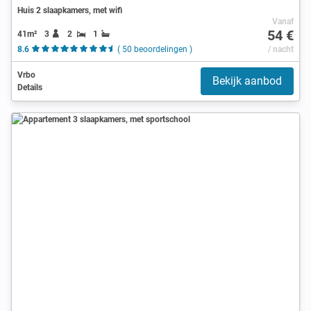
Huis 2 slaapkamers, met wifi
Vanaf
54 €
41m²
3
2
1
8.6
( 50 beoordelingen )
/ nacht
Vrbo
Bekijk aanbod
Details