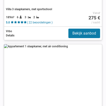
Villa 3 slaapkamers, met sportschool
Vanaf
275 €
189m²
6
3
2
5.0
( 22 beoordelingen )
/ nacht
Vrbo
Bekijk aanbod
Details