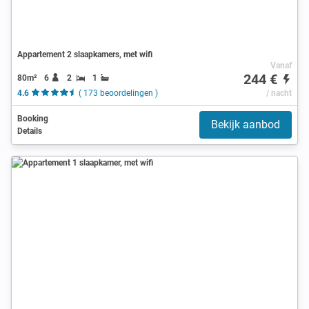
Appartement 2 slaapkamers, met wifi
Vanaf
244 €
80m²
6
2
1
4.6
( 173 beoordelingen )
/ nacht
Booking
Bekijk aanbod
Details