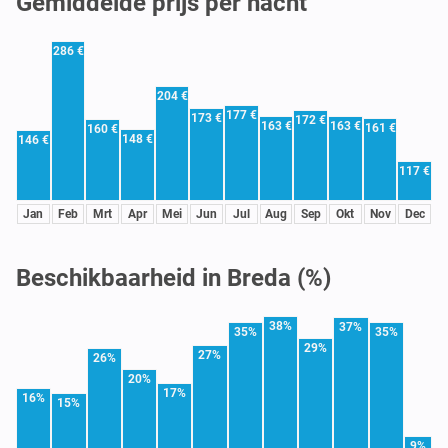
Gemiddelde prijs per nacht
286 €
204 €
177 €
173 €
172 €
163 €
163 €
161 €
160 €
148 €
146 €
117 €
Jan
Feb
Mrt
Apr
Mei
Jun
Jul
Aug
Sep
Okt
Nov
Dec
Beschikbaarheid in Breda (%)
38%
37%
35%
35%
29%
27%
26%
20%
17%
16%
15%
9%