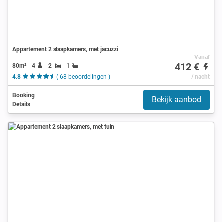
Appartement 2 slaapkamers, met jacuzzi
Vanaf
412 €
80m²
4
2
1
4.8
( 68 beoordelingen )
/ nacht
Booking
Bekijk aanbod
Details