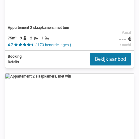
Appartement 2 slaapkamers, met tuin
Vanaf
--- €
75m²
9
2
1
4.7
( 173 beoordelingen )
/ nacht
Booking
Bekijk aanbod
Details