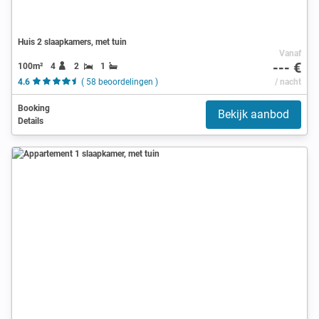
Huis 2 slaapkamers, met tuin
Vanaf
--- €
100m²
4
2
1
4.6
( 58 beoordelingen )
/ nacht
Booking
Bekijk aanbod
Details