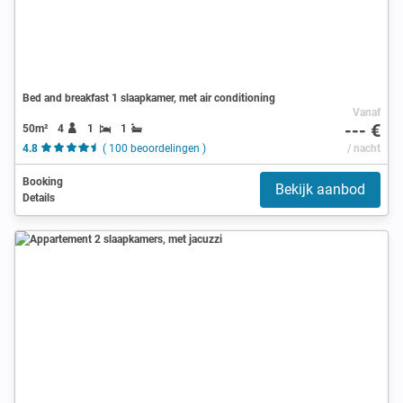
Bed and breakfast 1 slaapkamer, met air conditioning
Vanaf
--- €
50m²
4
1
1
4.8
( 100 beoordelingen )
/ nacht
Booking
Bekijk aanbod
Details