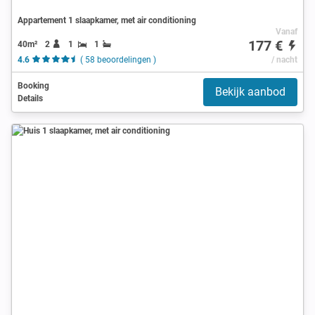
Appartement 1 slaapkamer, met air conditioning
Vanaf
177 €
40m²
2
1
1
4.6
( 58 beoordelingen )
/ nacht
Booking
Bekijk aanbod
Details