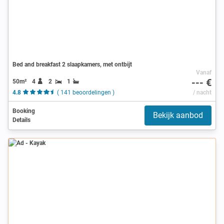
Bed and breakfast 2 slaapkamers, met ontbijt
Vanaf
--- €
50m²
4
2
1
4.8
( 141 beoordelingen )
/ nacht
Booking
Bekijk aanbod
Details
Ad