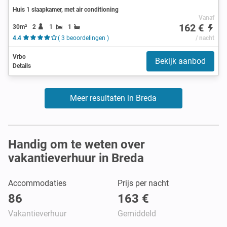
Huis 1 slaapkamer, met air conditioning
Vanaf
162 €
30m²
2
1
1
4.4
( 3 beoordelingen )
/ nacht
Vrbo
Bekijk aanbod
Details
Meer resultaten in Breda
Handig om te weten over
vakantieverhuur in Breda
Accommodaties
Prijs per nacht
86
163 €
Vakantieverhuur
Gemiddeld