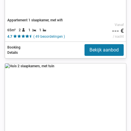
Appartement 1 slaapkamer, met wifi
Vanaf
--- €
65m²
2
1
1
4.7
( 49 beoordelingen )
/ nacht
Booking
Bekijk aanbod
Details