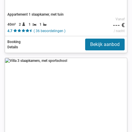
Appartement 1 slaapkamer, met tuin
Vanaf
--- €
40m²
2
1
1
4.7
( 36 beoordelingen )
/ nacht
Booking
Bekijk aanbod
Details