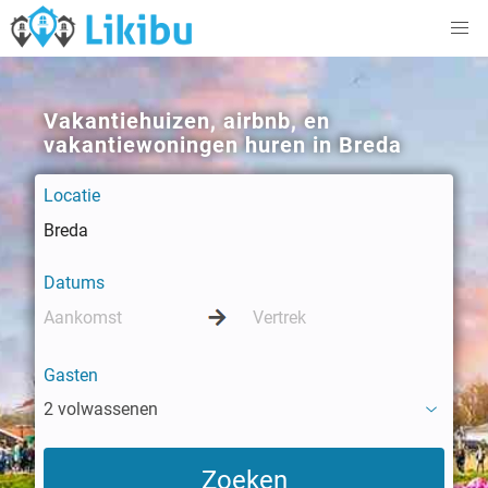
Vakantiehuizen, airbnb, en
vakantiewoningen huren in Breda
Locatie
Datums
Gasten
2 volwassenen