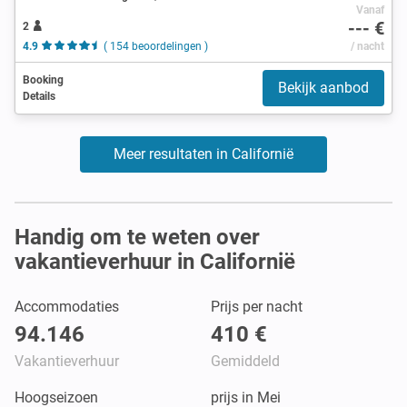
Vanaf
--- €
2
4.9
( 154 beoordelingen )
/ nacht
Booking
Bekijk aanbod
Details
Meer resultaten in Californië
Handig om te weten over
vakantieverhuur in Californië
Accommodaties
Prijs per nacht
94.146
410 €
Vakantieverhuur
Gemiddeld
Hoogseizoen
prijs in Mei