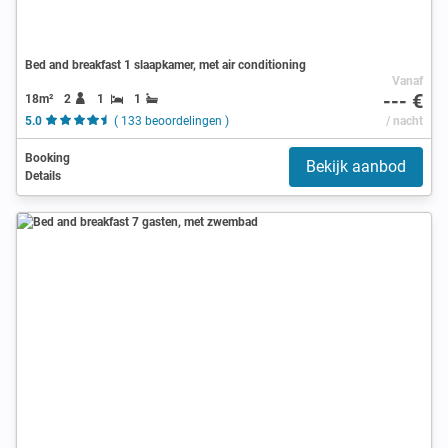
Bed and breakfast 1 slaapkamer, met air conditioning
Vanaf
--- €
18m²
2
1
1
5.0
( 133 beoordelingen )
/ nacht
Booking
Bekijk aanbod
Details