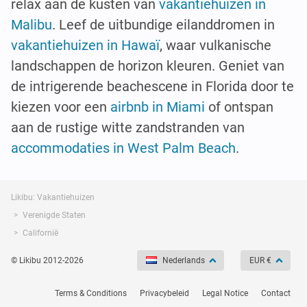
relax aan de kusten van
vakantiehuizen in
Malibu
. Leef de uitbundige eilanddromen in
vakantiehuizen in Hawaï
, waar vulkanische
landschappen de horizon kleuren. Geniet van
de intrigerende beachescene in Florida door te
kiezen voor een
airbnb in Miami
of ontspan
aan de rustige witte zandstranden van
accommodaties in West Palm Beach
.
Likibu: Vakantiehuizen
Verenigde Staten
Californië
© Likibu 2012-2026
Nederlands
EUR €
Terms & Conditions
Privacybeleid
Legal Notice
Contact