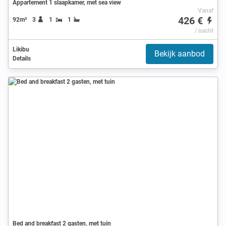
Appartement 1 slaapkamer, met sea view
Vanaf
426 €
92m²
3
1
1
/ nacht
Likibu
Bekijk aanbod
Details
Bed and breakfast 2 gasten, met tuin