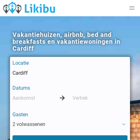
Vakantiehuizen, airbnb, bed and
breakfasts en vakantiewoningen in
Cardiff
Locatie
Datums
Gasten
2 volwassenen