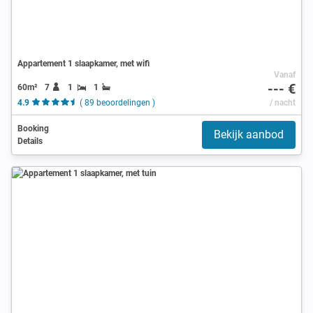
Appartement 1 slaapkamer, met wifi
Vanaf
--- €
60m²
7
1
1
4.9
( 89 beoordelingen )
/ nacht
Booking
Bekijk aanbod
Details