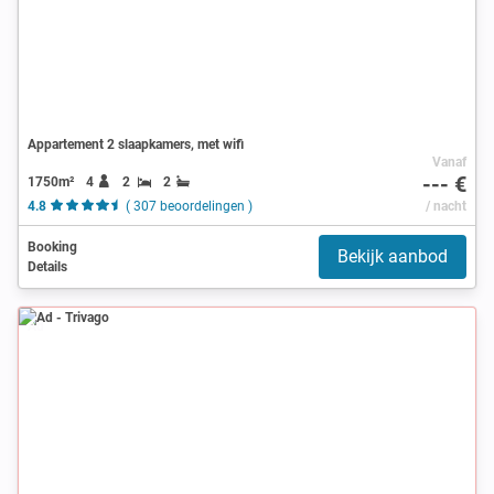
Appartement 2 slaapkamers, met wifi
Vanaf
--- €
1750m²
4
2
2
4.8
( 307 beoordelingen )
/ nacht
Booking
Bekijk aanbod
Details
Ad