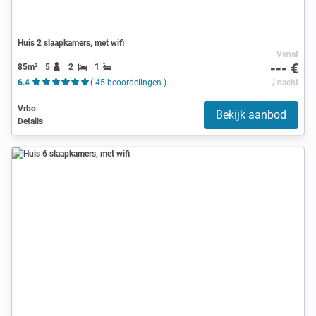
Huis 2 slaapkamers, met wifi
Vanaf
--- €
85m²
5
2
1
6.4
( 45 beoordelingen )
/ nacht
Vrbo
Bekijk aanbod
Details