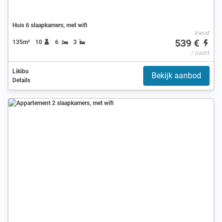
Huis 6 slaapkamers, met wifi
Vanaf
539 €
135m²
10
6
3
/ nacht
Likibu
Bekijk aanbod
Details