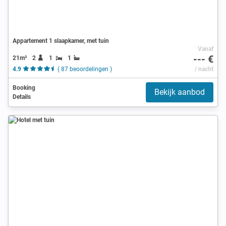
Appartement 1 slaapkamer, met tuin
Vanaf
--- €
21m²
2
1
1
4.9
( 87 beoordelingen )
/ nacht
Booking
Bekijk aanbod
Details