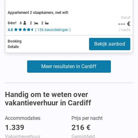
Appartement 2 slaapkamers, met wifi
Vanaf
--- €
84m²
6
2
2
4.8
( 136 beoordelingen )
/ nacht
Booking
Bekijk aanbod
Details
Meer resultaten in Cardiff
Handig om te weten over
vakantieverhuur in Cardiff
Accommodaties
Prijs per nacht
1.339
216 €
Vakantieverhuur
Gemiddeld