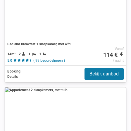
Bed and breakfast 1 slaapkamer, met wifi
Vanaf
114 €
14m²
2
1
1
5.0
( 99 beoordelingen )
/ nacht
Booking
Bekijk aanbod
Details