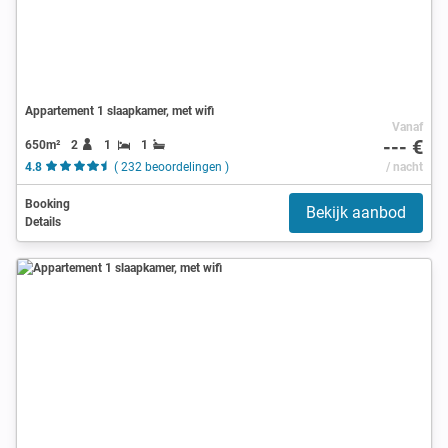
Appartement 1 slaapkamer, met wifi
Vanaf
--- €
650m²
2
1
1
4.8
( 232 beoordelingen )
/ nacht
Booking
Bekijk aanbod
Details