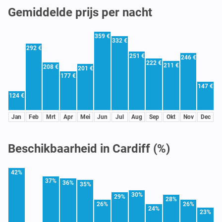
Gemiddelde prijs per nacht
359 €
332 €
292 €
251 €
246 €
222 €
211 €
208 €
201 €
177 €
147 €
124 €
Jan
Feb
Mrt
Apr
Mei
Jun
Jul
Aug
Sep
Okt
Nov
Dec
Beschikbaarheid in Cardiff (%)
42%
37%
36%
35%
30%
29%
28%
26%
26%
24%
23%