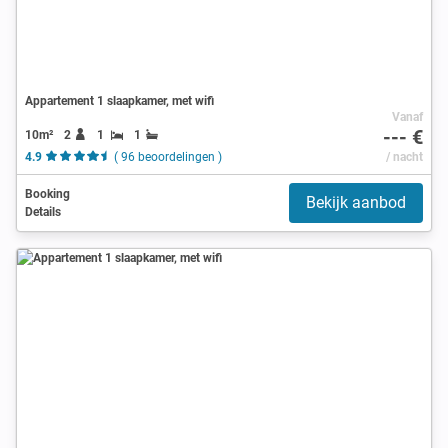
Appartement 1 slaapkamer, met wifi
Vanaf
--- €
10m²
2
1
1
4.9
( 96 beoordelingen )
/ nacht
Booking
Bekijk aanbod
Details