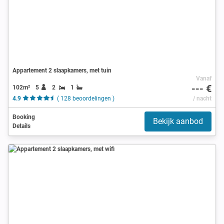
Appartement 2 slaapkamers, met tuin
Vanaf
--- €
102m²
5
2
1
4.9
( 128 beoordelingen )
/ nacht
Booking
Bekijk aanbod
Details