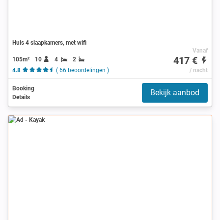
Huis 4 slaapkamers, met wifi
Vanaf
417 €
105m²
10
4
2
4.8
( 66 beoordelingen )
/ nacht
Booking
Bekijk aanbod
Details
Ad