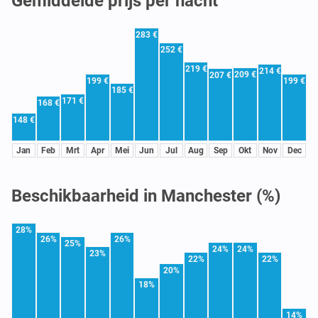
Gemiddelde prijs per nacht
283 €
252 €
219 €
214 €
209 €
207 €
199 €
199 €
185 €
171 €
168 €
148 €
Jan
Feb
Mrt
Apr
Mei
Jun
Jul
Aug
Sep
Okt
Nov
Dec
Beschikbaarheid in Manchester (%)
28%
26%
26%
25%
24%
24%
23%
22%
22%
20%
18%
14%