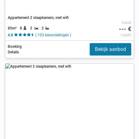
Appartement 2 slaapkamers, met wifi
Vanaf
--- €
85m²
8
2
2
4.8
( 103 beoordelingen )
/ nacht
Booking
Bekijk aanbod
Details