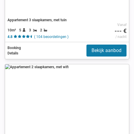
Appartement 3 slaapkamers, met tuin
Vanaf
--- €
10m²
5
3
2
4.8
( 104 beoordelingen )
/ nacht
Booking
Bekijk aanbod
Details