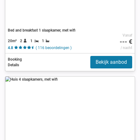
Bed and breakfast 1 slaapkamer, met wifi
Vanaf
--- €
20m²
2
1
1
4.8
( 116 beoordelingen )
/ nacht
Booking
Bekijk aanbod
Details