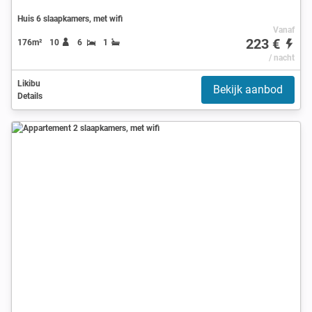
Huis 6 slaapkamers, met wifi
Vanaf
223 €
176m²
10
6
1
/ nacht
Likibu
Bekijk aanbod
Details