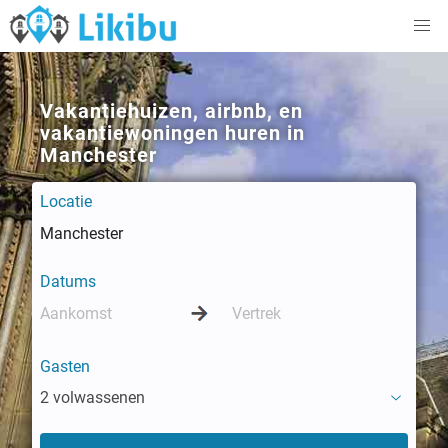
Vakantiehuizen, airbnb, en
vakantiewoningen huren in
Manchester
Locatie
Datums
Gasten
2 volwassenen