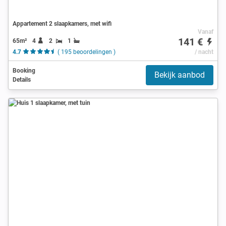
Appartement 2 slaapkamers, met wifi
Vanaf
141 €
65m²
4
2
1
4.7
( 195 beoordelingen )
/ nacht
Booking
Bekijk aanbod
Details