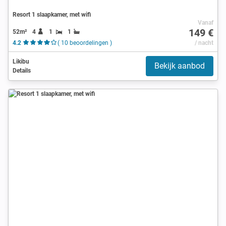
Resort 1 slaapkamer, met wifi
Vanaf
149 €
52m²
4
1
1
4.2
( 10 beoordelingen )
/ nacht
Likibu
Bekijk aanbod
Details