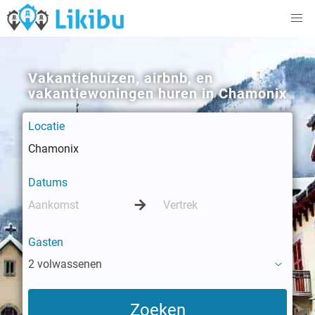
Vakantiehuizen, airbnb, en
vakantiewoningen huren in Chamonix
Locatie
Datums
Gasten
2 volwassenen