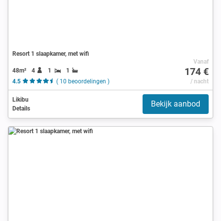
Resort 1 slaapkamer, met wifi
Vanaf
174 €
48m²
4
1
1
4.5
( 10 beoordelingen )
/ nacht
Likibu
Bekijk aanbod
Details