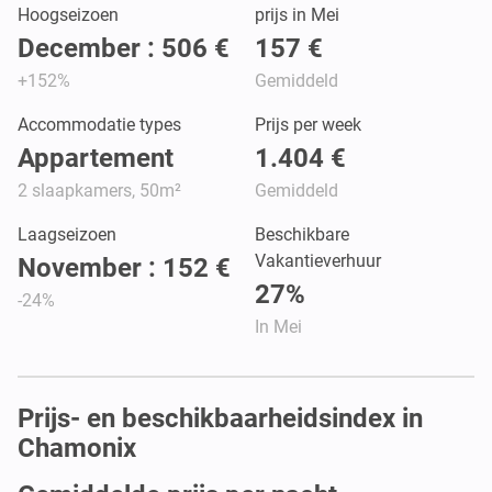
Hoogseizoen
prijs in Mei
December : 506 €
157 €
+152%
Gemiddeld
Accommodatie types
Prijs per week
Appartement
1.404 €
2 slaapkamers, 50m²
Gemiddeld
Laagseizoen
Beschikbare
Vakantieverhuur
November : 152 €
27%
-24%
In Mei
Prijs- en beschikbaarheidsindex in
Chamonix