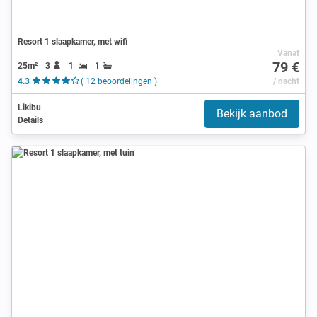
Resort 1 slaapkamer, met wifi
Vanaf
79 €
25m²
3
1
1
4.3
( 12 beoordelingen )
/ nacht
Likibu
Bekijk aanbod
Details