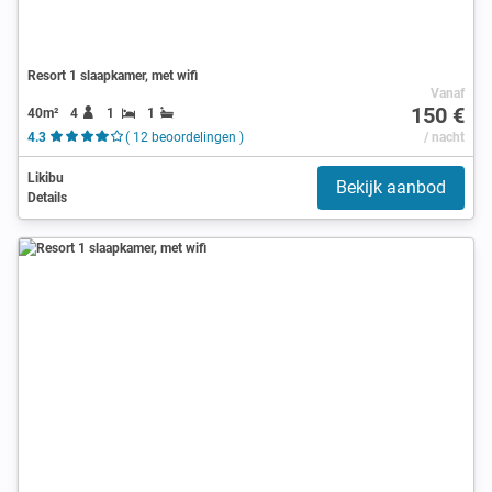
Resort 1 slaapkamer, met wifi
Vanaf
150 €
40m²
4
1
1
4.3
( 12 beoordelingen )
/ nacht
Likibu
Bekijk aanbod
Details