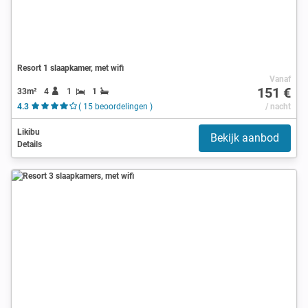
Resort 1 slaapkamer, met wifi
Vanaf
151 €
33m²
4
1
1
4.3
( 15 beoordelingen )
/ nacht
Likibu
Bekijk aanbod
Details