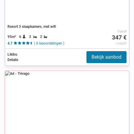
Resort 3 slaapkamers, met wifi
Vanaf
347 €
95m²
6
3
2
4.7
( 6 beoordelingen )
/ nacht
Likibu
Bekijk aanbod
Details
Ad