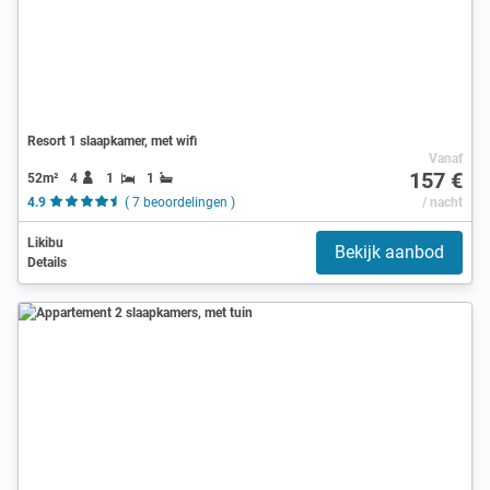
Resort 1 slaapkamer, met wifi
Vanaf
157 €
52m²
4
1
1
4.9
( 7 beoordelingen )
/ nacht
Likibu
Bekijk aanbod
Details