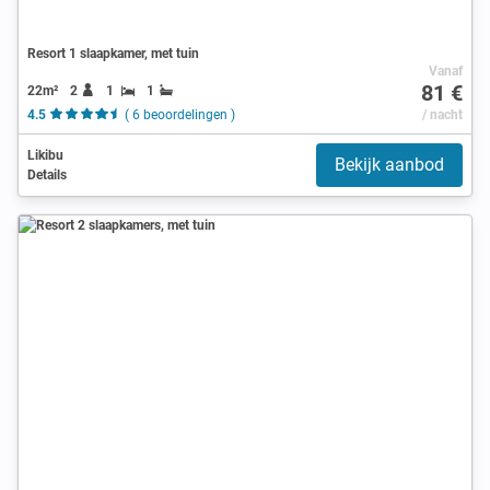
Resort 1 slaapkamer, met tuin
Vanaf
81 €
22m²
2
1
1
4.5
( 6 beoordelingen )
/ nacht
Likibu
Bekijk aanbod
Details