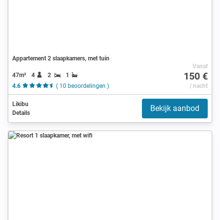
Appartement 2 slaapkamers, met tuin
Vanaf
150 €
47m²
4
2
1
4.6
( 10 beoordelingen )
/ nacht
Likibu
Bekijk aanbod
Details