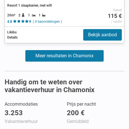
Resort 1 slaapkamer, met wifi
Vanaf
115 €
20m²
2
1
1
4.8
( 4 beoordelingen )
/ nacht
Likibu
Bekijk aanbod
Details
Meer resultaten in Chamonix
Handig om te weten over
vakantieverhuur in Chamonix
Accommodaties
Prijs per nacht
3.253
200 €
Vakantieverhuur
Gemiddeld