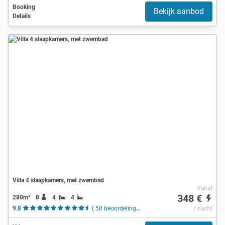
Booking
Bekijk aanbod
Details
Villa 4 slaapkamers, met zwembad
Vanaf
348 €
280m²
8
4
4
9.8
( 50 beoordelingen )
/ nacht