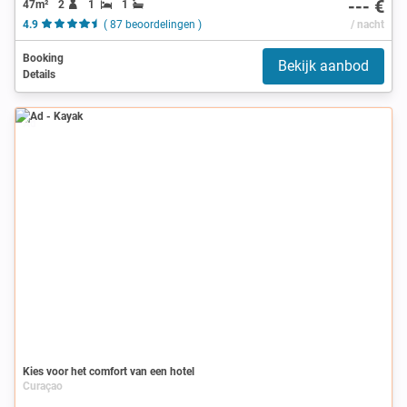
--- €
47m²
2
1
1
4.9
( 87 beoordelingen )
/ nacht
Booking
Bekijk aanbod
Details
Ad
Kies voor het comfort van een hotel
Curaçao