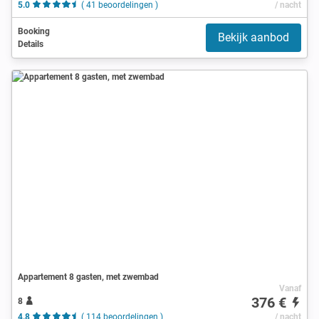
5.0
( 41 beoordelingen )
/ nacht
Booking
Bekijk aanbod
Details
Appartement 8 gasten, met zwembad
Vanaf
376 €
8
4.8
( 114 beoordelingen )
/ nacht