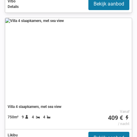
Vrbo
Bekijk aanbod
Details
Villa 4 slaapkamers, met sea view
Vanaf
409 €
750m²
9
4
4
/ nacht
Likibu