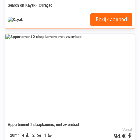
Search on Kayak - Curaçao
Bekijk aanbod
Appartement 2 slaapkamers, met zwembad
Vanaf
94 €
120m²
4
2
1