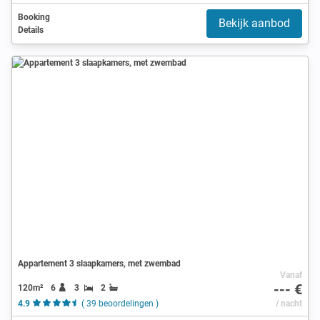
Booking
Bekijk aanbod
Details
Appartement 3 slaapkamers, met zwembad
Vanaf
--- €
120m²
6
3
2
4.9
( 39 beoordelingen )
/ nacht