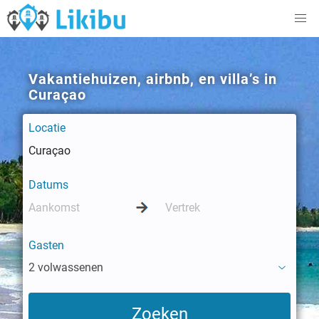
Vakantiehuizen, airbnb, en villa’s in
Curaçao
Locatie
Datums
Gasten
2 volwassenen