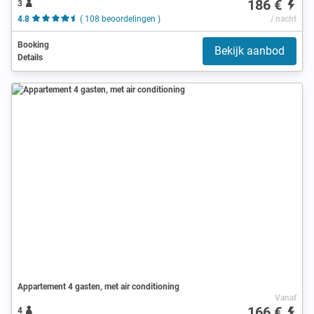
186 €
3
4.8
( 108 beoordelingen )
/ nacht
Booking
Bekijk aanbod
Details
Appartement 4 gasten, met air conditioning
Vanaf
166 €
4