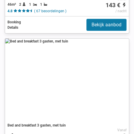
143 €
46m²
2
1
1
4.8
( 67 beoordelingen )
/ nacht
Booking
Bekijk aanbod
Details
Bed and breakfast 3 gasten, met tuin
Vanaf