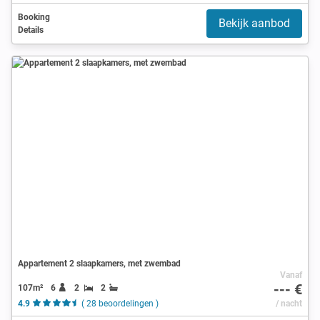
Booking
Bekijk aanbod
Details
Appartement 2 slaapkamers, met zwembad
Vanaf
--- €
107m²
6
2
2
4.9
( 28 beoordelingen )
/ nacht