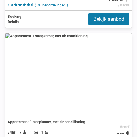
4.8
( 76 beoordelingen )
/ nacht
Booking
Bekijk aanbod
Details
Appartement 1 slaapkamer, met air conditioning
Vanaf
--- €
74m²
7
1
1