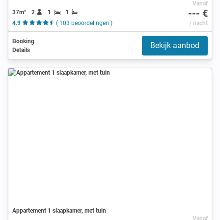
Vanaf
--- €
37m²
2
1
1
4.9
( 103 beoordelingen )
/ nacht
Booking
Bekijk aanbod
Details
Appartement 1 slaapkamer, met tuin
Vanaf