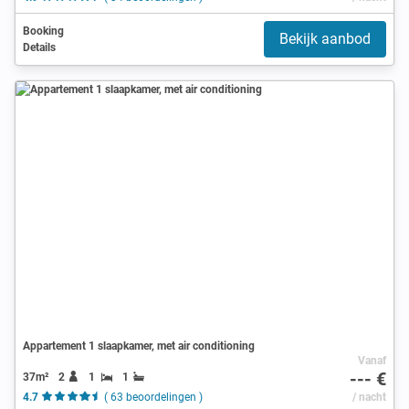
Booking
Bekijk aanbod
Details
Appartement 1 slaapkamer, met air conditioning
Vanaf
--- €
37m²
2
1
1
4.7
( 63 beoordelingen )
/ nacht