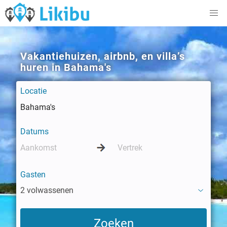
Vakantiehuizen, airbnb, en villa’s
huren in Bahama's
Locatie
Datums
Gasten
2 volwassenen