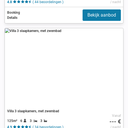
4.8
( 44 beoordelingen )
/ nacht
Booking
Bekijk aanbod
Details
Villa 3 slaapkamers, met zwembad
Vanaf
--- €
125m²
6
3
3
4.9
( 34 beoordelingen )
/ nacht