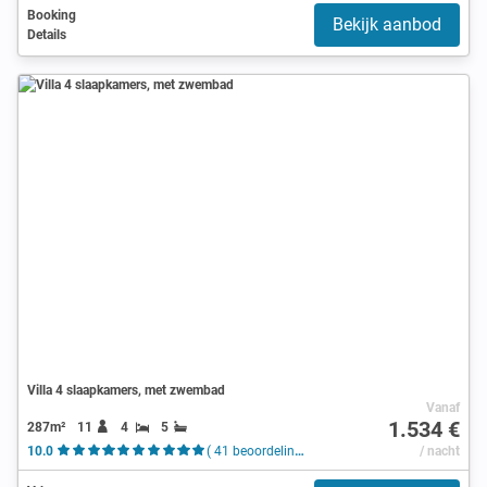
Booking
Bekijk aanbod
Details
Villa 4 slaapkamers, met zwembad
Vanaf
1.534 €
287m²
11
4
5
10.0
( 41 beoordelingen )
/ nacht