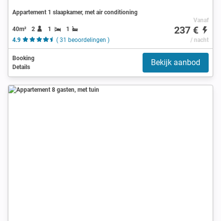
Appartement 1 slaapkamer, met air conditioning
Vanaf
237 €
40m²
2
1
1
4.9
( 31 beoordelingen )
/ nacht
Booking
Bekijk aanbod
Details