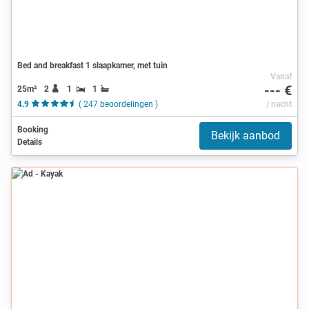
Bed and breakfast 1 slaapkamer, met tuin
Vanaf
--- €
25m²
2
1
1
4.9
( 247 beoordelingen )
/ nacht
Booking
Bekijk aanbod
Details
Ad