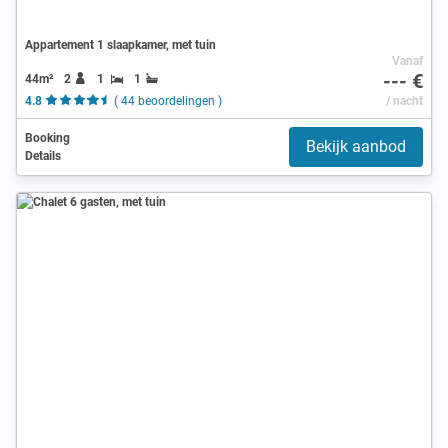
Appartement 1 slaapkamer, met tuin
Vanaf
--- €
44m²
2
1
1
4.8
( 44 beoordelingen )
/ nacht
Booking
Bekijk aanbod
Details