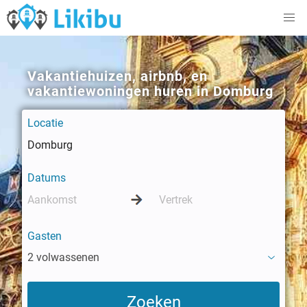
Vakantiehuizen, airbnb, en
vakantiewoningen huren in Domburg
Locatie
Datums
Gasten
2 volwassenen