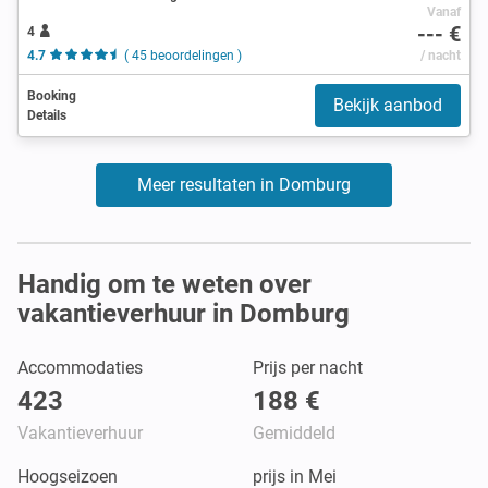
Vanaf
--- €
4
4.7
( 45 beoordelingen )
/ nacht
Booking
Bekijk aanbod
Details
Meer resultaten in Domburg
Handig om te weten over
vakantieverhuur in Domburg
Accommodaties
Prijs per nacht
423
188 €
Vakantieverhuur
Gemiddeld
Hoogseizoen
prijs in Mei