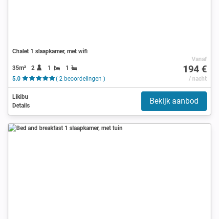
Chalet 1 slaapkamer, met wifi
Vanaf
194 €
35m²
2
1
1
5.0
( 2 beoordelingen )
/ nacht
Likibu
Bekijk aanbod
Details