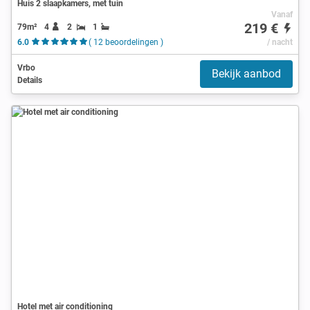
Huis 2 slaapkamers, met tuin
Vanaf
219 €
79m²
4
2
1
6.0
( 12 beoordelingen )
/ nacht
Vrbo
Bekijk aanbod
Details
Hotel met air conditioning