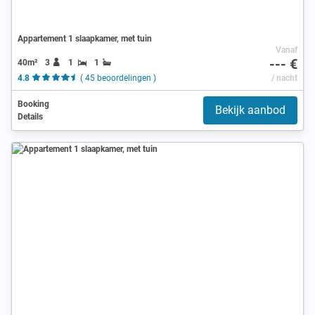
Appartement 1 slaapkamer, met tuin
Vanaf
--- €
40m²
3
1
1
4.8
( 45 beoordelingen )
/ nacht
Booking
Bekijk aanbod
Details