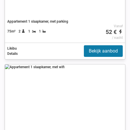
Appartement 1 slaapkamer, met parking
Vanaf
52 €
75m²
2
1
1
/ nacht
Likibu
Bekijk aanbod
Details