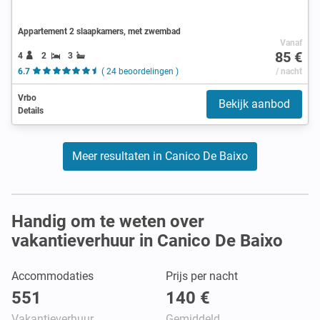
Appartement 2 slaapkamers, met zwembad
Vanaf
85 €
4
2
3
6.7
( 24 beoordelingen )
/ nacht
Vrbo
Bekijk aanbod
Details
Meer resultaten in Canico De Baixo
Handig om te weten over
vakantieverhuur in Canico De Baixo
Accommodaties
Prijs per nacht
551
140 €
Vakantieverhuur
Gemiddeld