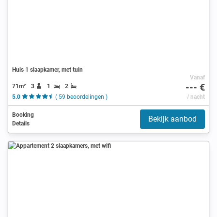
Huis 1 slaapkamer, met tuin
Vanaf
--- €
71m²
3
1
2
5.0
( 59 beoordelingen )
/ nacht
Booking
Bekijk aanbod
Details