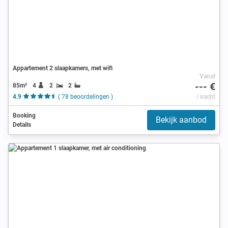
Appartement 2 slaapkamers, met wifi
Vanaf
--- €
85m²
4
2
2
4.9
( 78 beoordelingen )
/ nacht
Booking
Bekijk aanbod
Details