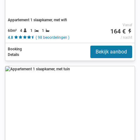
Appartement 1 slaapkamer, met wifi
Vanaf
164 €
60m²
4
1
1
4.8
( 98 beoordelingen )
/ nacht
Booking
Bekijk aanbod
Details