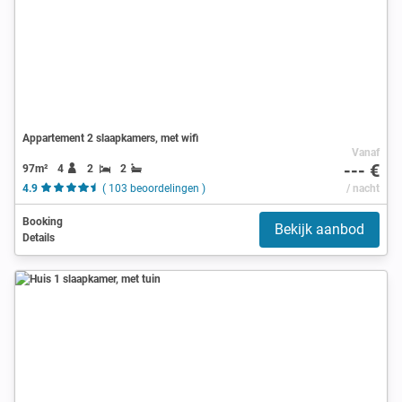
Appartement 2 slaapkamers, met wifi
Vanaf
--- €
97m²
4
2
2
4.9
( 103 beoordelingen )
/ nacht
Booking
Bekijk aanbod
Details