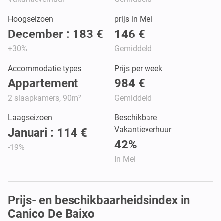
Hoogseizoen
prijs in Mei
December : 183 €
146 €
+30%
Gemiddeld
Accommodatie types
Prijs per week
Appartement
984 €
2 slaapkamers, 90m²
Gemiddeld
Laagseizoen
Beschikbare
Vakantieverhuur
Januari : 114 €
42%
-19%
In Mei
Prijs- en beschikbaarheidsindex in
Canico De Baixo