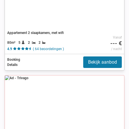
Appartement 2 slaapkamers, met wifi
Vanaf
--- €
80m²
5
2
2
4.9
( 64 beoordelingen )
/ nacht
Booking
Bekijk aanbod
Details
Ad