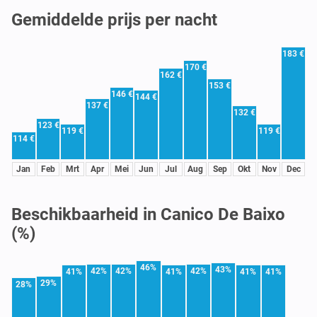
Gemiddelde prijs per nacht
183 €
170 €
162 €
153 €
146 €
144 €
137 €
132 €
123 €
119 €
119 €
114 €
Jan
Feb
Mrt
Apr
Mei
Jun
Jul
Aug
Sep
Okt
Nov
Dec
Beschikbaarheid in Canico De Baixo
(%)
46%
43%
42%
42%
42%
41%
41%
41%
41%
29%
28%