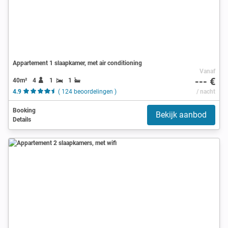
Appartement 1 slaapkamer, met air conditioning
Vanaf
--- €
40m²
4
1
1
4.9
( 124 beoordelingen )
/ nacht
Booking
Bekijk aanbod
Details