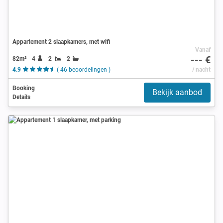
Appartement 2 slaapkamers, met wifi
Vanaf
--- €
82m²
4
2
2
4.9
( 46 beoordelingen )
/ nacht
Booking
Bekijk aanbod
Details