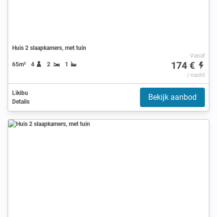
Huis 2 slaapkamers, met tuin
Vanaf
174 €
65m²
4
2
1
/ nacht
Likibu
Bekijk aanbod
Details