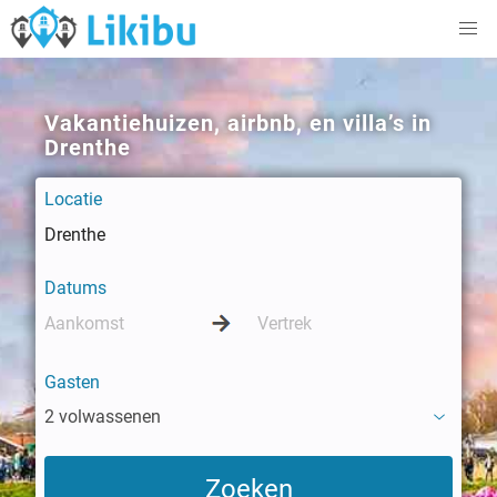
Vakantiehuizen, airbnb, en villa’s in
Drenthe
Locatie
Datums
Gasten
2 volwassenen