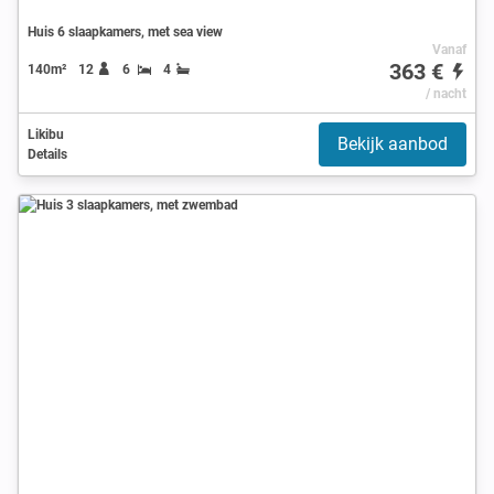
Huis 6 slaapkamers, met sea view
Vanaf
363 €
140m²
12
6
4
/ nacht
Likibu
Bekijk aanbod
Details