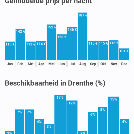
Gemiddelde prijs per nacht
187 €
152 €
146 €
142 €
128 €
116 €
115 €
115 €
114 €
113 €
113 €
101 €
Jan
Feb
Mrt
Apr
Mei
Jun
Jul
Aug
Sep
Okt
Nov
Dec
Beschikbaarheid in Drenthe (%)
17%
15%
12%
8%
7%
7%
6%
4%
4%
3%
2%
2%