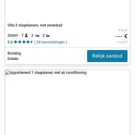
Villa 2 slaapkamers, met zwembad
Vanaf
--- €
200m²
7
2
3
5.0
( 58 beoordelingen )
/ nacht
Booking
Bekijk aanbod
Details