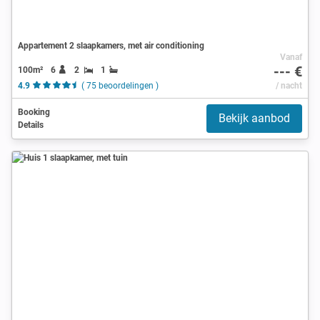
Appartement 2 slaapkamers, met air conditioning
Vanaf
--- €
100m²
6
2
1
4.9
( 75 beoordelingen )
/ nacht
Booking
Bekijk aanbod
Details