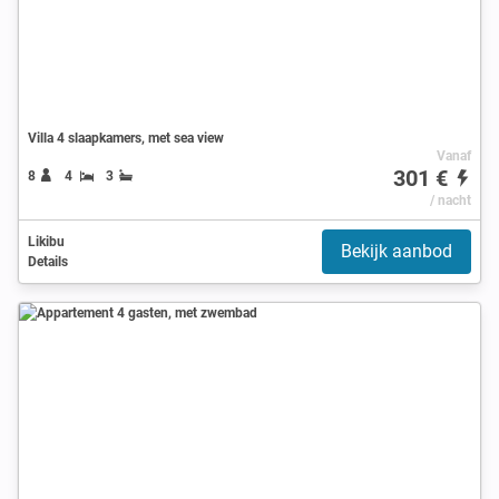
Villa 4 slaapkamers, met sea view
Vanaf
301 €
8
4
3
/ nacht
Likibu
Bekijk aanbod
Details