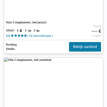
Huis 3 slaapkamers, met jacuzzi
Vanaf
--- €
490m²
6
3
3
5.0
( 54 beoordelingen )
/ nacht
Booking
Bekijk aanbod
Details