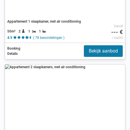
Appartement 1 slaapkamer, met air conditioning
Vanaf
--- €
50m²
2
1
1
4.9
( 78 beoordelingen )
/ nacht
Booking
Bekijk aanbod
Details