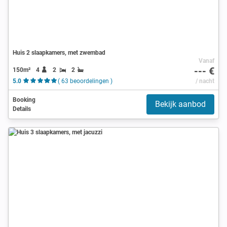
Huis 2 slaapkamers, met zwembad
Vanaf
--- €
150m²
4
2
2
5.0
( 63 beoordelingen )
/ nacht
Booking
Bekijk aanbod
Details