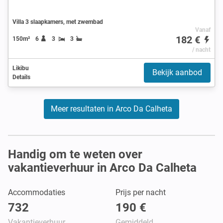
Villa 3 slaapkamers, met zwembad
Vanaf
182 €
150m²
6
3
3
/ nacht
Likibu
Bekijk aanbod
Details
Meer resultaten in Arco Da Calheta
Handig om te weten over
vakantieverhuur in Arco Da Calheta
Accommodaties
Prijs per nacht
732
190 €
Vakantieverhuur
Gemiddeld