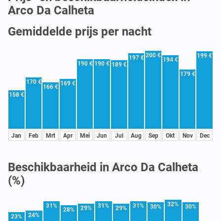
Arco Da Calheta
Gemiddelde prijs per nacht
200 €
199 €
197 €
194 €
190 €
190 €
189 €
179 €
170 €
169 €
166 €
158 €
Jan
Feb
Mrt
Apr
Mei
Jun
Jul
Aug
Sep
Okt
Nov
Dec
Beschikbaarheid in Arco Da Calheta
(%)
32%
31%
31%
31%
30%
30%
29%
29%
28%
24%
23%