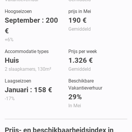
Hoogseizoen
prijs in Mei
September : 200
190 €
Gemiddeld
€
+6%
Accommodatie types
Prijs per week
Huis
1.326 €
2 slaapkamers, 130m²
Gemiddeld
Laagseizoen
Beschikbare
Vakantieverhuur
Januari : 158 €
29%
-17%
In Mei
Prijs- en beschikbaarheidsindex in