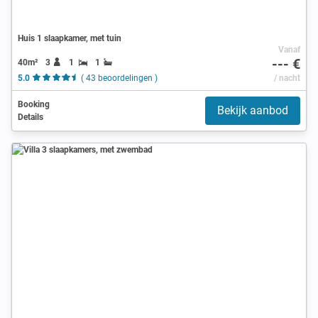
Huis 1 slaapkamer, met tuin
Vanaf
--- €
40m²
3
1
1
5.0
( 43 beoordelingen )
/ nacht
Booking
Bekijk aanbod
Details