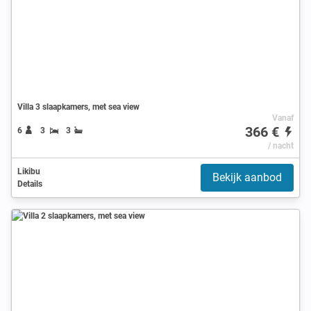
Villa 3 slaapkamers, met sea view
Vanaf
366 €
6
3
3
/ nacht
Likibu
Bekijk aanbod
Details