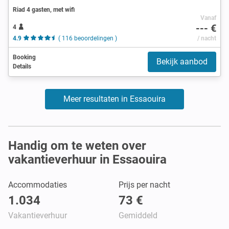
Riad 4 gasten, met wifi
Vanaf
--- €
4
4.9
( 116 beoordelingen )
/ nacht
Booking
Bekijk aanbod
Details
Meer resultaten in Essaouira
Handig om te weten over
vakantieverhuur in Essaouira
Accommodaties
Prijs per nacht
1.034
73 €
Vakantieverhuur
Gemiddeld