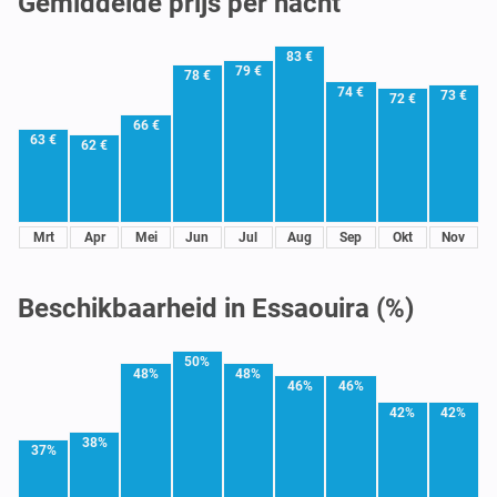
Gemiddelde prijs per nacht
83 €
79 €
78 €
74 €
73 €
72 €
66 €
63 €
62 €
Mrt
Apr
Mei
Jun
Jul
Aug
Sep
Okt
Nov
Beschikbaarheid in Essaouira (%)
50%
48%
48%
46%
46%
42%
42%
38%
37%