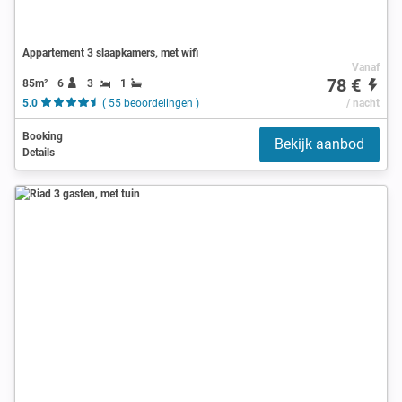
Appartement 3 slaapkamers, met wifi
Vanaf
78 €
85m²
6
3
1
5.0
( 55 beoordelingen )
/ nacht
Booking
Bekijk aanbod
Details