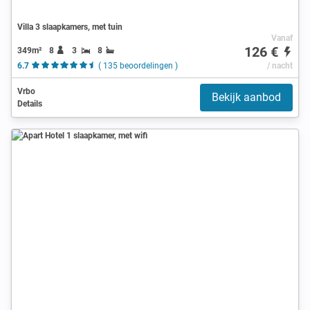
Villa 3 slaapkamers, met tuin
Vanaf
126 €
349m²
8
3
8
6.7
( 135 beoordelingen )
/ nacht
Vrbo
Bekijk aanbod
Details