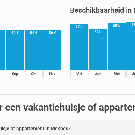
Beschikbaarheid in
5
58%
57%
52%
€
50 €
50 €
50 €
Sep
Okt
Nov
Mrt
Apr
Mei
J
r een vakantiehuisje of appart
huisje of appartement in Meknes?