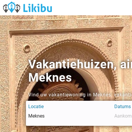
Vakantiehuizen, a
Meknes
Vind uw vakantiewoning in Meknes: vakantie
Locatie
Datums