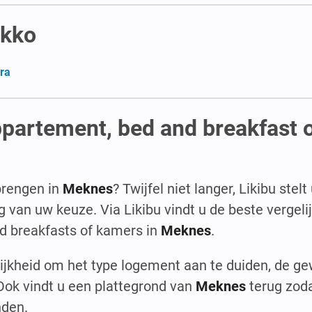
okko
ra
ppartement, bed and breakfast 
brengen in
Meknes
? Twijfel niet langer, Likibu ste
an uw keuze. Via Likibu vindt u de beste vergelij
d breakfasts of kamers in
Meknes
.
lijkheid om het type logement aan te duiden, de g
 Ook vindt u een plattegrond van
Meknes
terug zod
nden.