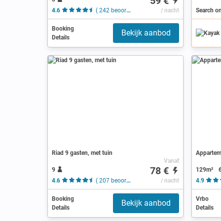
59 €
4.6
( 242 beoordelingen )
/ nacht
Search o
Booking
Bekijk aanbod
Details
Riad 9 gasten, met tuin
Appartem
Vanaf
78 €
9
129m²
4.6
( 207 beoordelingen )
/ nacht
4.9
Booking
Vrbo
Bekijk aanbod
Details
Details