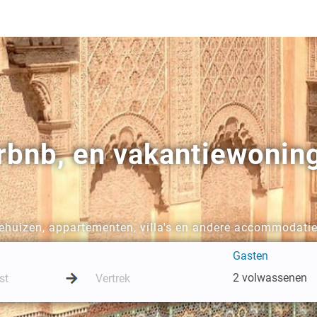
irbnb, en vakantiewonin
huizen, appartementen, villa's en andere accommodatie
Gasten
2 volwassenen