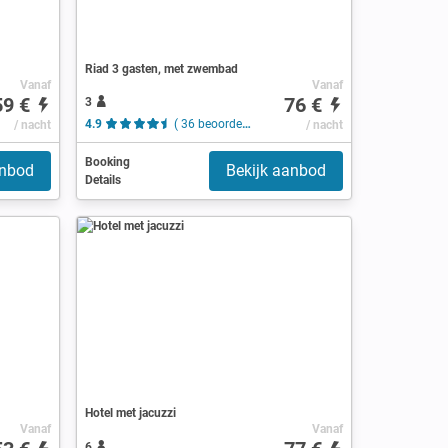
Riad 3 gasten, met zwembad
Vanaf
Vanaf
59 €
76 €
3
/ nacht
4.9
( 36 beoordelingen )
/ nacht
Booking
anbod
Bekijk aanbod
Details
Hotel met jacuzzi
Vanaf
Vanaf
6