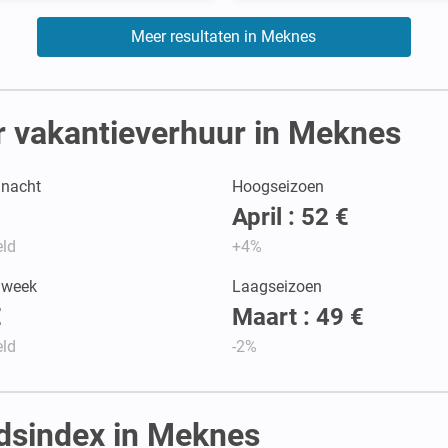
Meer resultaten in Meknes
r vakantieverhuur in Meknes
r nacht
Hoogseizoen
April : 52 €
ld
+4%
r week
Laagseizoen
€
Maart : 49 €
ld
-2%
idsindex in Meknes