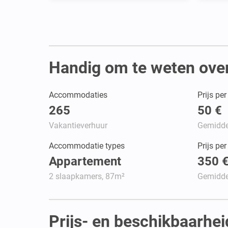
Handig om te weten ove
Accommodaties
Prijs pe
265
50 €
Vakantieverhuur
Gemidde
Accommodatie types
Prijs pe
Appartement
350 
2 slaapkamers, 87m²
Gemidde
Prijs- en beschikbaarhe