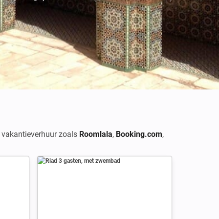
Credits: Andrew Nash
r vakantieverhuur zoals
Roomlala
,
Booking.com
,