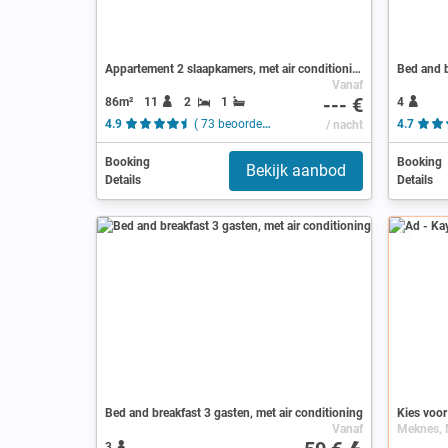
Appartement 2 slaapkamers, met air conditioning
Bed and b
Vanaf
--- €
86m²
11
2
1
4
4.9
( 73 beoordelingen )
/ nacht
4.7
Booking
Booking
Bekijk aanbod
Details
Details
Ad
Bed and breakfast 3 gasten, met air conditioning
Kies voor
Vanaf
3