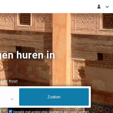
gen huren in
s te huur
Vergelijk met andere sites (openen in een nieuw venster)