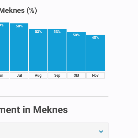
 Meknes (%)
9%
58%
53%
53%
50%
48%
un
Jul
Aug
Sep
Okt
Nov
ement in Meknes