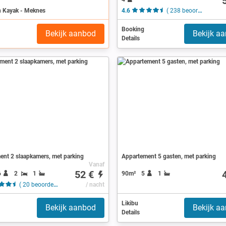
n Kayak - Meknes
4.6
( 238 beoordelingen )
Booking
Bekijk aanbod
Bekijk a
Details
ent 2 slaapkamers, met parking
Appartement 5 gasten, met parking
Vanaf
52 €
6
2
1
90m²
5
1
( 20 beoordelingen )
/ nacht
Likibu
Bekijk aanbod
Bekijk a
Details