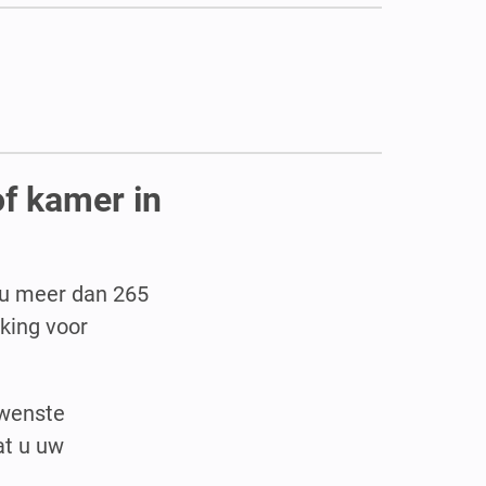
of kamer in
lt u meer dan 265
king voor
ewenste
at u uw