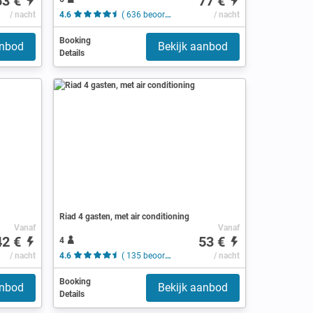
53 €
77 €
/ nacht
4.6
( 636 beoordelingen )
/ nacht
Booking
anbod
Bekijk aanbod
Details
Riad 4 gasten, met air conditioning
Vanaf
Vanaf
42 €
53 €
4
/ nacht
4.6
( 135 beoordelingen )
/ nacht
Booking
anbod
Bekijk aanbod
Details