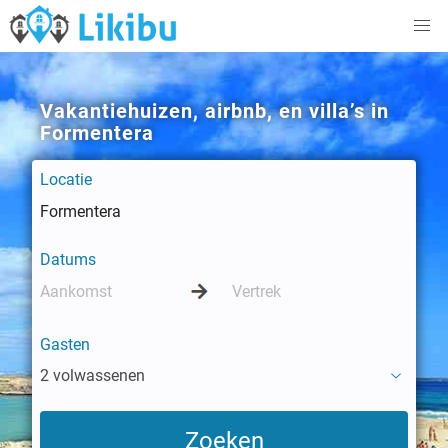
Vakantiehuizen, airbnb, en villa’s in
Formentera
Locatie
Datums
Gasten
2 volwassenen