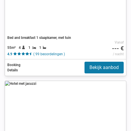
Bed and breakfast 1 slaapkamer, met tuin
Vanaf
--- €
55m²
4
1
1
4.9
( 99 beoordelingen )
/ nacht
Booking
Bekijk aanbod
Details