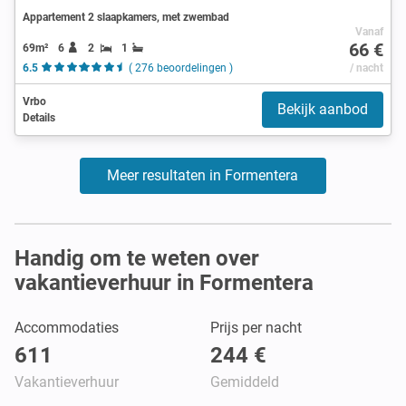
Appartement 2 slaapkamers, met zwembad
Vanaf
66 €
69m²
6
2
1
6.5
( 276 beoordelingen )
/ nacht
Vrbo
Bekijk aanbod
Details
Meer resultaten in Formentera
Handig om te weten over
vakantieverhuur in Formentera
Accommodaties
Prijs per nacht
611
244 €
Vakantieverhuur
Gemiddeld