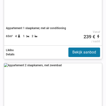
Appartement 1 slaapkamer, met air conditioning
Vanaf
239 €
65m²
4
1
2
/ nacht
Likibu
Bekijk aanbod
Details