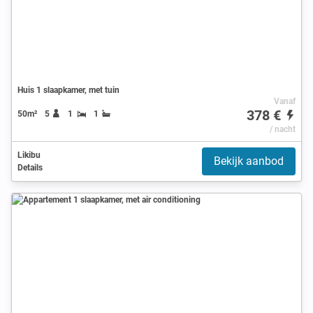
Huis 1 slaapkamer, met tuin
Vanaf
378 €
50m²
5
1
1
/ nacht
Likibu
Bekijk aanbod
Details