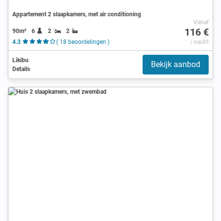
Appartement 2 slaapkamers, met air conditioning
Vanaf
116 €
90m²
6
2
2
4.3
( 18 beoordelingen )
/ nacht
Likibu
Bekijk aanbod
Details