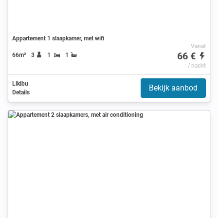
Appartement 1 slaapkamer, met wifi
Vanaf
66 €
66m²
3
1
1
/ nacht
Likibu
Bekijk aanbod
Details