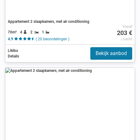
Appartement 2 slaapkamers, met air conditioning
Vanaf
203 €
70m²
4
2
1
4.9
( 20 beoordelingen )
/ nacht
Likibu
Bekijk aanbod
Details