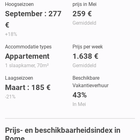
Hoogseizoen
prijs in Mei
September : 277
259 €
Gemiddeld
€
+18%
Accommodatie types
Prijs per week
Appartement
1.638 €
1 slaapkamer, 70m²
Gemiddeld
Laagseizoen
Beschikbare
Vakantieverhuur
Maart : 185 €
43%
-21%
In Mei
Prijs- en beschikbaarheidsindex in
Rome