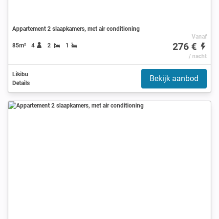
Appartement 2 slaapkamers, met air conditioning
Vanaf
276 €
85m²
4
2
1
/ nacht
Likibu
Bekijk aanbod
Details