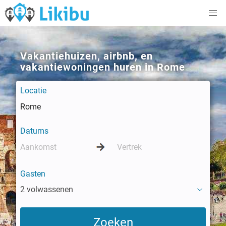
Vakantiehuizen, airbnb, en
vakantiewoningen huren in Rome
Locatie
Datums
Gasten
2 volwassenen