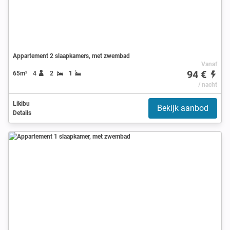
Appartement 2 slaapkamers, met zwembad
Vanaf
94 €
65m²
4
2
1
/ nacht
Likibu
Bekijk aanbod
Details