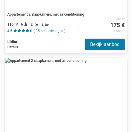
Appartement 2 slaapkamers, met air conditioning
Vanaf
175 €
110m²
6
2
2
4.6
( 35 beoordelingen )
/ nacht
Likibu
Bekijk aanbod
Details