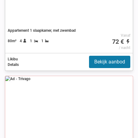
Appartement 1 slaapkamer, met zwembad
Vanaf
72 €
80m²
4
1
1
/ nacht
Likibu
Bekijk aanbod
Details
Ad