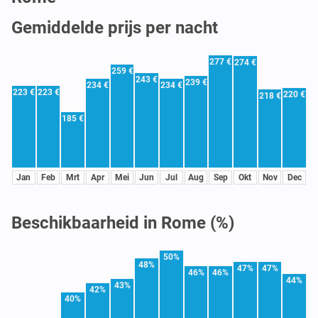
Gemiddelde prijs per nacht
277 €
274 €
259 €
243 €
239 €
234 €
234 €
223 €
223 €
220 €
218 €
185 €
Jan
Feb
Mrt
Apr
Mei
Jun
Jul
Aug
Sep
Okt
Nov
Dec
Beschikbaarheid in Rome (%)
50%
48%
47%
47%
46%
46%
44%
43%
42%
40%