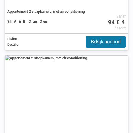
Appartement 2 slaapkamers, met air conditioning
Vanaf
94 €
95m²
6
2
2
/ nacht
Likibu
Bekijk aanbod
Details