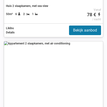
Huis 2 slaapkamers, met sea view
Vanaf
78 €
50m²
6
2
1
/ nacht
Likibu
Bekijk aanbod
Details