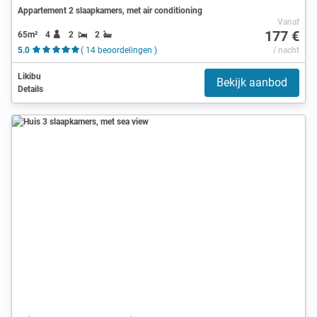
Appartement 2 slaapkamers, met air conditioning
Vanaf
177 €
65m²
4
2
2
5.0
( 14 beoordelingen )
/ nacht
Likibu
Bekijk aanbod
Details