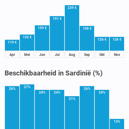
239 €
191 €
159 €
158 €
132 €
126 €
126 €
119 €
Apr
Mei
Jun
Jul
Aug
Sep
Okt
Nov
Beschikbaarheid in Sardinië (%)
27%
26%
26%
24%
24%
24%
21%
13%