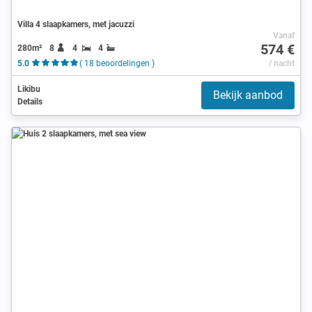
Villa 4 slaapkamers, met jacuzzi
Vanaf
574 €
280m²
8
4
4
5.0
( 18 beoordelingen )
/ nacht
Likibu
Bekijk aanbod
Details