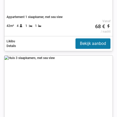
Appartement 1 slaapkamer, met sea view
Vanaf
68 €
42m²
4
1
1
/ nacht
Likibu
Bekijk aanbod
Details