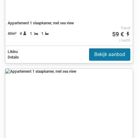
Appartement 1 slaapkamer, met sea view
Vanaf
59 €
40m²
4
1
1
/ nacht
Likibu
Bekijk aanbod
Details