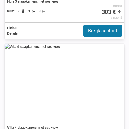
Huis 3 slaapkamers, met sea view
Vanaf
303 €
80m²
6
3
3
/ nacht
Likibu
Bekijk aanbod
Details
Villa 4 slaapkamers, met sea view