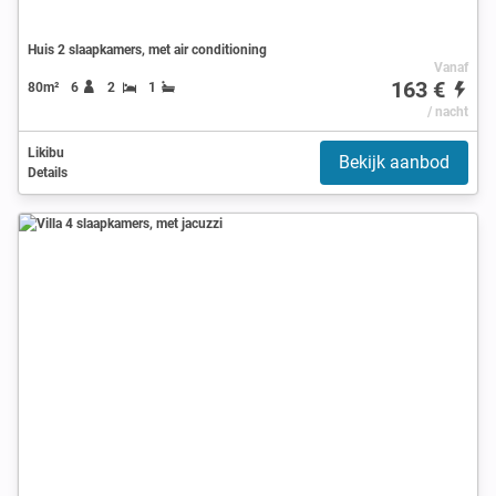
Huis 2 slaapkamers, met air conditioning
Vanaf
163 €
80m²
6
2
1
/ nacht
Likibu
Bekijk aanbod
Details