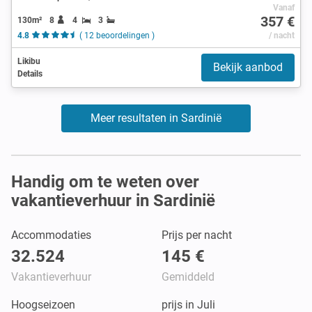
Vanaf
357 €
130m²
8
4
3
4.8
( 12 beoordelingen )
/ nacht
Likibu
Bekijk aanbod
Details
Meer resultaten in Sardinië
Handig om te weten over
vakantieverhuur in Sardinië
Accommodaties
Prijs per nacht
32.524
145 €
Vakantieverhuur
Gemiddeld
Hoogseizoen
prijs in Juli