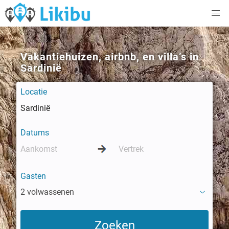
Vakantiehuizen, airbnb, en villa’s in
Sardinië
Locatie
Datums
Gasten
2 volwassenen