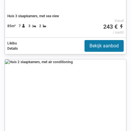
Huis 3 slaapkamers, met sea view
Vanaf
243 €
85m²
7
3
2
/ nacht
Likibu
Bekijk aanbod
Details