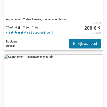
Appartement 2 slaapkamers, met air conditioning
Vanaf
288 €
70m²
6
2
1
4.8
( 65 beoordelingen )
/ nacht
Booking
Bekijk aanbod
Details