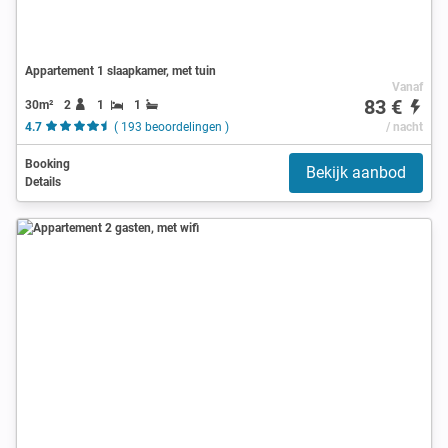
Appartement 1 slaapkamer, met tuin
Vanaf
83 €
30m²
2
1
1
4.7
( 193 beoordelingen )
/ nacht
Booking
Bekijk aanbod
Details