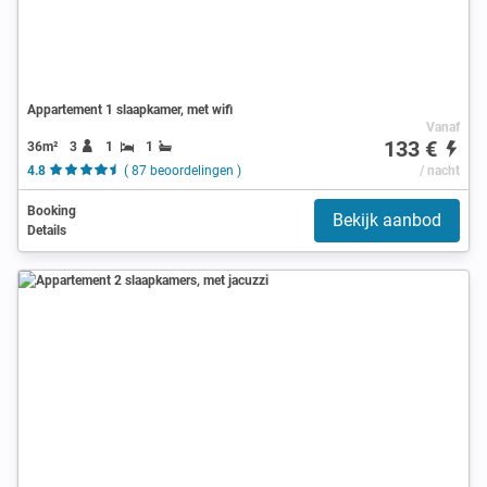
Appartement 1 slaapkamer, met wifi
Vanaf
133 €
36m²
3
1
1
4.8
( 87 beoordelingen )
/ nacht
Booking
Bekijk aanbod
Details