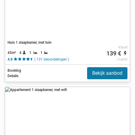
Huis 1 slaapkamer, met tuin
Vanaf
139 €
45m²
4
1
1
4.8
( 131 beoordelingen )
/ nacht
Booking
Bekijk aanbod
Details