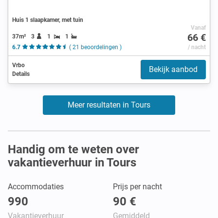
Huis 1 slaapkamer, met tuin
Vanaf
66 €
37m²
3
1
1
6.7
( 21 beoordelingen )
/ nacht
Vrbo
Bekijk aanbod
Details
Meer resultaten in Tours
Handig om te weten over
vakantieverhuur in Tours
Accommodaties
Prijs per nacht
990
90 €
Vakantieverhuur
Gemiddeld