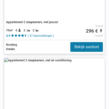
Appartement 2 slaapkamers, met jacuzzi
Vanaf
296 €
70m²
6
2
2
4.9
( 47 beoordelingen )
/ nacht
Booking
Bekijk aanbod
Details