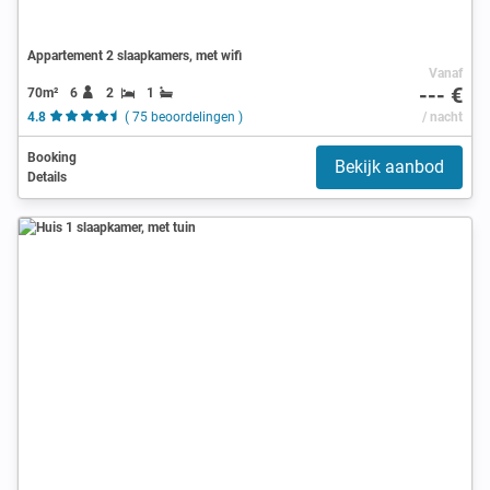
Appartement 2 slaapkamers, met wifi
Vanaf
--- €
70m²
6
2
1
4.8
( 75 beoordelingen )
/ nacht
Booking
Bekijk aanbod
Details