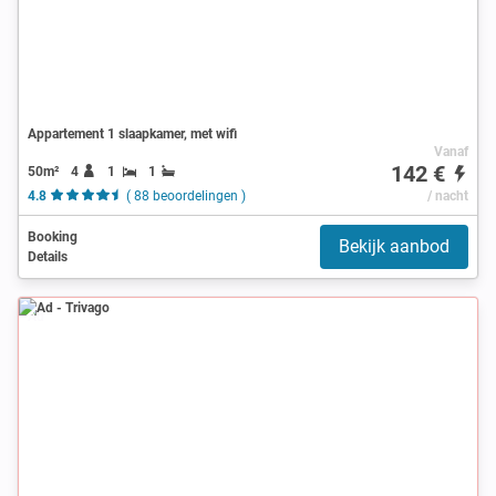
Appartement 1 slaapkamer, met wifi
Vanaf
142 €
50m²
4
1
1
4.8
( 88 beoordelingen )
/ nacht
Booking
Bekijk aanbod
Details
Ad