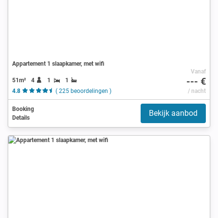
Appartement 1 slaapkamer, met wifi
Vanaf
--- €
51m²
4
1
1
4.8
( 225 beoordelingen )
/ nacht
Booking
Bekijk aanbod
Details