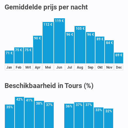
Gemiddelde prijs per nacht
119 €
112 €
105 €
96 €
96 €
90 €
89 €
84 €
75 €
75 €
71 €
69 €
Jan
Feb
Mrt
Apr
Mei
Jun
Jul
Aug
Sep
Okt
Nov
Dec
Beschikbaarheid in Tours (%)
42%
41%
38%
37%
37%
37%
36%
35%
33%
32%