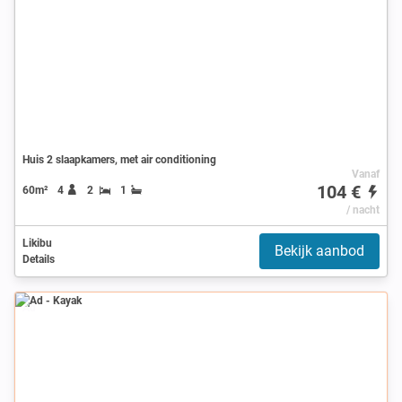
Huis 2 slaapkamers, met air conditioning
Vanaf
104 €
60m²
4
2
1
/ nacht
Likibu
Bekijk aanbod
Details
Ad