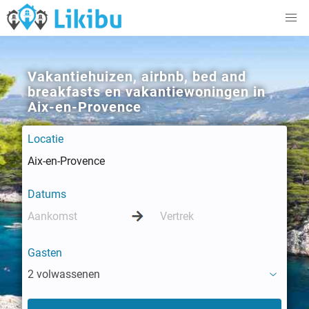
Vakantiehuizen, airbnb, bed and
breakfasts en vakantiewoningen in
Aix-en-Provence
Locatie
Datums
Gasten
2 volwassenen