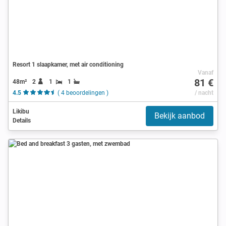
Resort 1 slaapkamer, met air conditioning
Vanaf
81 €
48m²
2
1
1
4.5
( 4 beoordelingen )
/ nacht
Likibu
Bekijk aanbod
Details