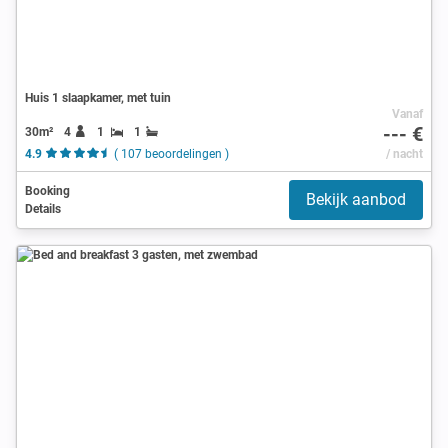
Huis 1 slaapkamer, met tuin
Vanaf
--- €
30m²
4
1
1
4.9
( 107 beoordelingen )
/ nacht
Booking
Bekijk aanbod
Details