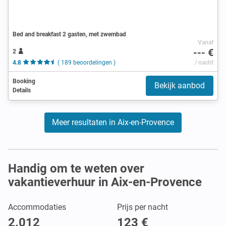
Bed and breakfast 2 gasten, met zwembad
Vanaf
--- €
2
4.8
( 189 beoordelingen )
/ nacht
Booking
Bekijk aanbod
Details
Meer resultaten in Aix-en-Provence
Handig om te weten over
vakantieverhuur in Aix-en-Provence
Accommodaties
Prijs per nacht
2.012
123 €