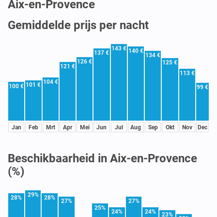
Aix-en-Provence
Gemiddelde prijs per nacht
143 €
140 €
137 €
134 €
126 €
125 €
121 €
113 €
104 €
101 €
100 €
99 €
Jan
Feb
Mrt
Apr
Mei
Jun
Jul
Aug
Sep
Okt
Nov
Dec
Beschikbaarheid in Aix-en-Provence
(%)
29%
28%
28%
27%
27%
25%
24%
24%
23%