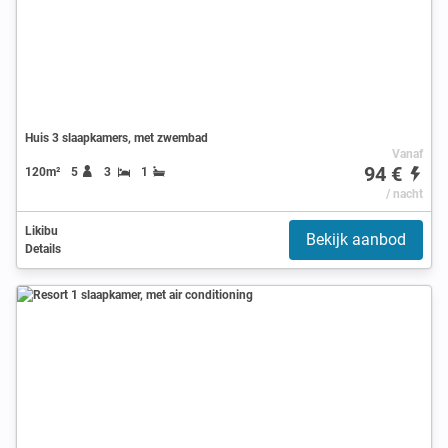
Huis 3 slaapkamers, met zwembad
Vanaf
94 €
120m²
5
3
1
/ nacht
Likibu
Bekijk aanbod
Details