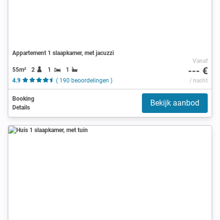
Appartement 1 slaapkamer, met jacuzzi
Vanaf
--- €
55m²
2
1
1
4.9
( 190 beoordelingen )
/ nacht
Booking
Bekijk aanbod
Details