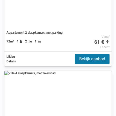
Appartement 2 slaapkamers, met parking
Vanaf
61 €
72m²
4
2
1
/ nacht
Likibu
Bekijk aanbod
Details