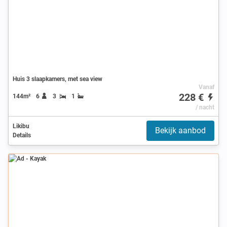
Huis 3 slaapkamers, met sea view
Vanaf
228 €
144m²
6
3
1
/ nacht
Likibu
Bekijk aanbod
Details
Ad