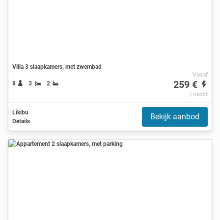
Villa 3 slaapkamers, met zwembad
Vanaf
259 €
8
3
2
/ nacht
Likibu
Bekijk aanbod
Details