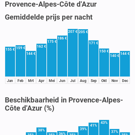
Provence-Alpes-Côte d'Azur
Gemiddelde prijs per nacht
207 €
205 €
186 €
175 €
171 €
162 €
159 €
155 €
150 €
144 €
144 €
140 €
Jan
Feb
Mrt
Apr
Mei
Jun
Jul
Aug
Sep
Okt
Nov
Dec
Beschikbaarheid in Provence-Alpes-
Côte d'Azur (%)
43%
41%
39%
38%
37%
36%