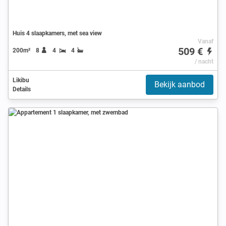
Huis 4 slaapkamers, met sea view
Vanaf
509 €
200m²
8
4
4
/ nacht
Likibu
Bekijk aanbod
Details