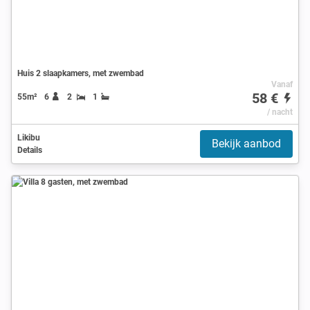
Huis 2 slaapkamers, met zwembad
Vanaf
58 €
55m²
6
2
1
/ nacht
Likibu
Bekijk aanbod
Details