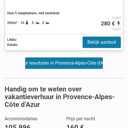
Huis 5 slaapkamers, met zwembad
Vanaf
280 €
200m²
10
5
2
/ nacht
Likibu
Bekijk aanbod
Details
Meer resultaten in Provence-Alpes-Côte d'Azur
Handig om te weten over
vakantieverhuur in Provence-Alpes-
Côte d'Azur
Accommodaties
Prijs per nacht
105.996
160 €