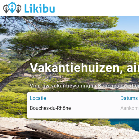
Vakantiehuizen, ai
Vind uw vakantiewoning in Bouches-du-Rhôn
Locatie
Datums