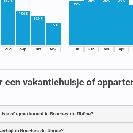
157 €
20%
20%
20%
19%
134 €
126 €
116 €
Aug
Sep
Okt
Nov
Jan
Feb
Mrt
Apr
r een vakantiehuisje of appart
huisje of appartement in Bouches-du-Rhône?
verblijf in Bouches-du-Rhône?