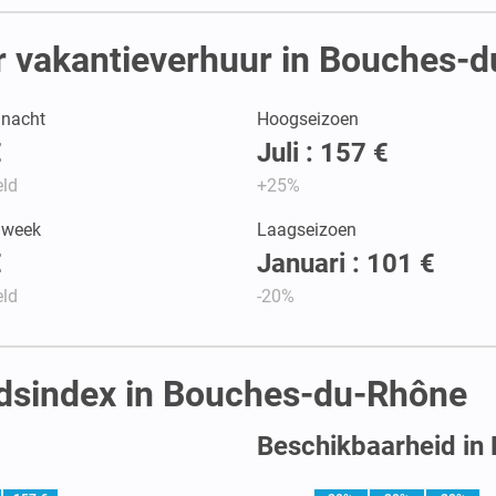
r vakantieverhuur in Bouches-
r nacht
Hoogseizoen
€
Juli : 157 €
ld
+25%
r week
Laagseizoen
€
Januari : 101 €
ld
-20%
idsindex in Bouches-du-Rhône
Beschikbaarheid in