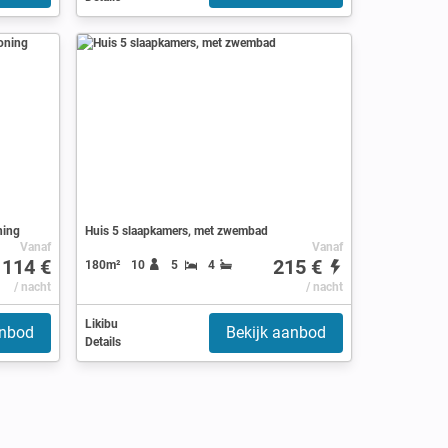
ning
Huis 5 slaapkamers, met zwembad
Vanaf
Vanaf
114 €
215 €
180m²
10
5
4
/ nacht
/ nacht
Likibu
anbod
Bekijk aanbod
Details