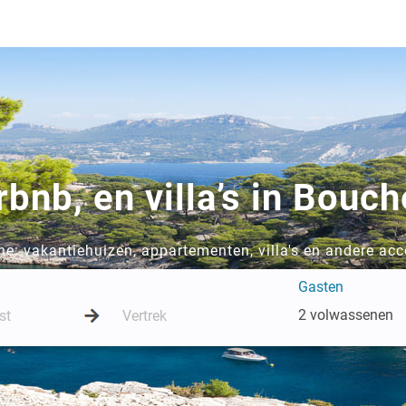
rbnb, en villa’s in Bou
e: vakantiehuizen, appartementen, villa's en andere ac
Gasten
2 volwassenen