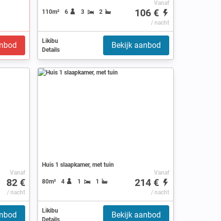
Vanaf
106 €
110m²
6
3
2
/ nacht
Likibu
anbod
Bekijk aanbod
Details
Huis 1 slaapkamer, met tuin
Vanaf
Vanaf
82 €
214 €
80m²
4
1
1
/ nacht
/ nacht
Likibu
anbod
Bekijk aanbod
Details