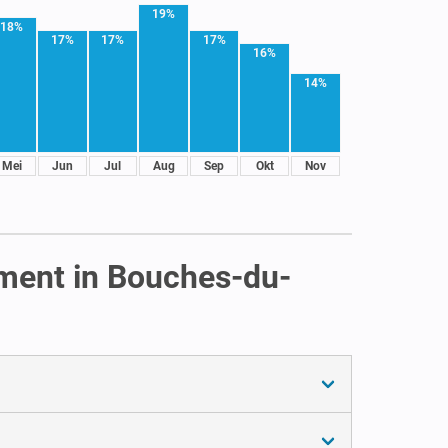
19%
18%
17%
17%
17%
16%
14%
Mei
Jun
Jul
Aug
Sep
Okt
Nov
ement in Bouches-du-