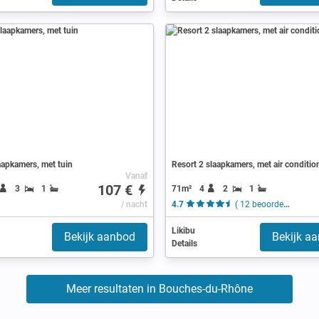
aapkamers, met tuin
Resort 2 slaapkamers, met air conditio
Vanaf
107 €
71m²
4
2
1
3
1
/ nacht
4.7
( 12 beoordelingen )
Likibu
Bekijk aanbod
Bekijk a
Details
Meer resultaten in Bouches-du-Rhône