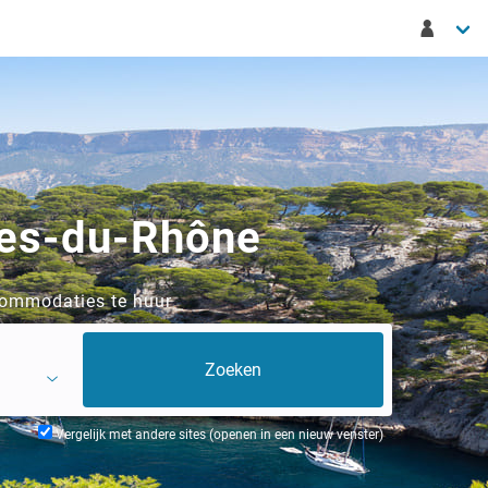
ches-du-Rhône
commodaties te huur
Vergelijk met andere sites (openen in een nieuw venster)