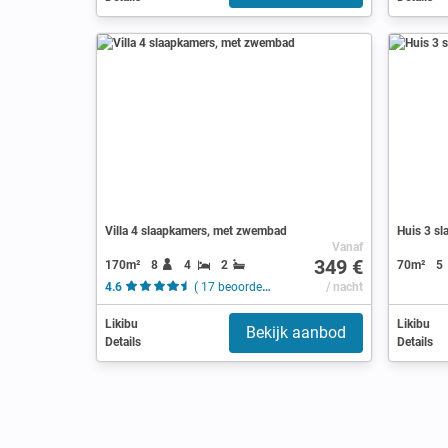
Villa 4 slaapkamers, met zwembad
Huis 3 sl
Vanaf
349 €
170m²
8
4
2
70m²
5
4.6
( 17 beoordelingen )
/ nacht
Likibu
Likibu
Bekijk aanbod
Details
Details