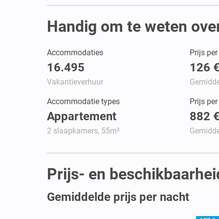
Handig om te weten ove
Accommodaties
Prijs pe
16.495
126 
Vakantieverhuur
Gemidde
Accommodatie types
Prijs pe
Appartement
882 
2 slaapkamers, 55m²
Gemidde
Prijs- en beschikbaarhe
Gemiddelde prijs per nacht