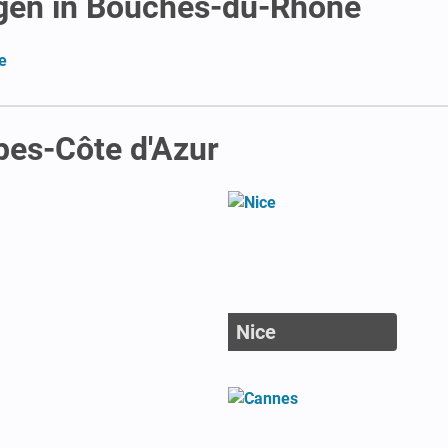
gen in Bouches-du-Rhône
e
pes-Côte d'Azur
Nice