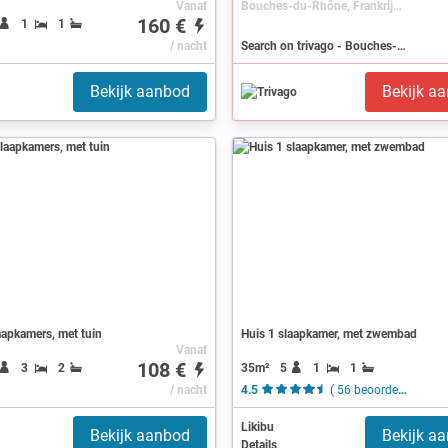
Vanaf
Bouches-du-Rhône, Frankrijk, Provence-Alpes-Côte d'Azur
160 €
1
1
/ nacht
Search on trivago - Bouches-du-Rhône
Bekijk aanbod
Bekijk a
aapkamers, met tuin
Huis 1 slaapkamer, met zwembad
Vanaf
108 €
35m²
5
1
1
3
2
/ nacht
4.5
( 56 beoordelingen )
Likibu
Bekijk aanbod
Bekijk a
Details