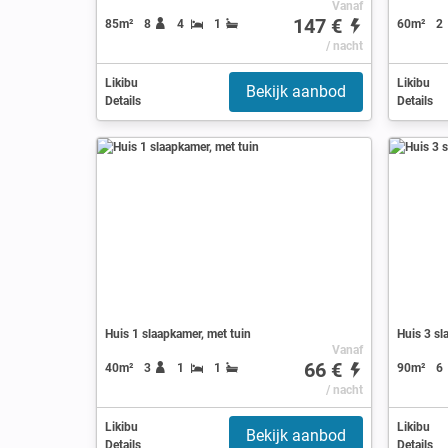
Vanaf
147 €
85m²
8
4
1
60m²
2
/ nacht
Likibu
Likibu
Bekijk aanbod
Details
Details
Huis 1 slaapkamer, met tuin
Huis 3 sl
Vanaf
66 €
40m²
3
1
1
90m²
6
/ nacht
Likibu
Likibu
Bekijk aanbod
Details
Details