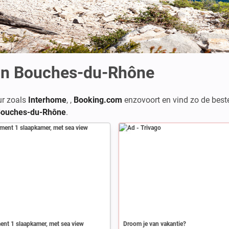
in Bouches-du-Rhône
ur zoals
Interhome
,
,
Booking.com
enzovoort en vind zo de bes
Bouches-du-Rhône
.
Ad
nt 1 slaapkamer, met sea view
Droom je van vakantie?