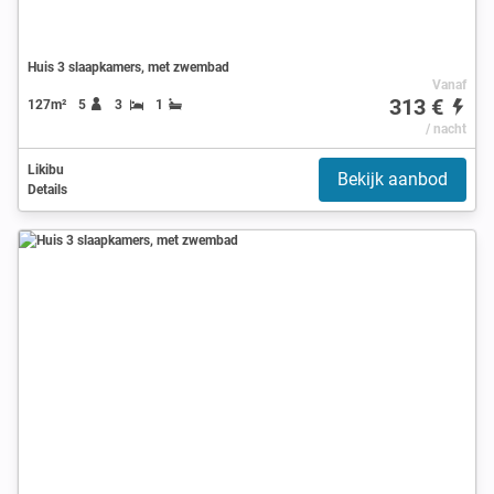
Huis 3 slaapkamers, met zwembad
Vanaf
313 €
127m²
5
3
1
/ nacht
Likibu
Bekijk aanbod
Details