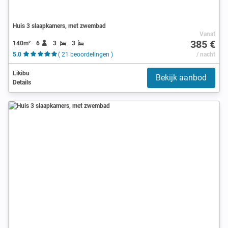
Huis 3 slaapkamers, met zwembad
Vanaf
385 €
140m²
6
3
3
5.0
( 21 beoordelingen )
/ nacht
Likibu
Bekijk aanbod
Details