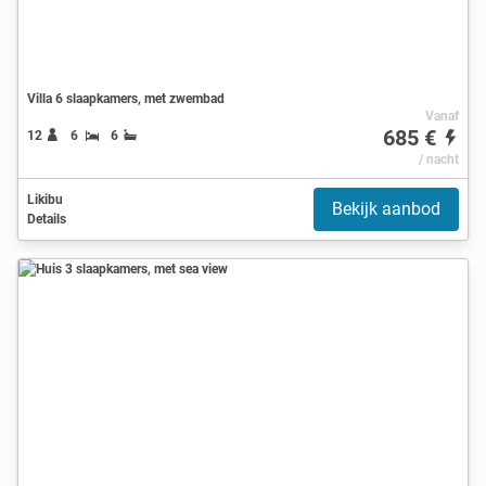
Villa 6 slaapkamers, met zwembad
Vanaf
685 €
12
6
6
/ nacht
Likibu
Bekijk aanbod
Details