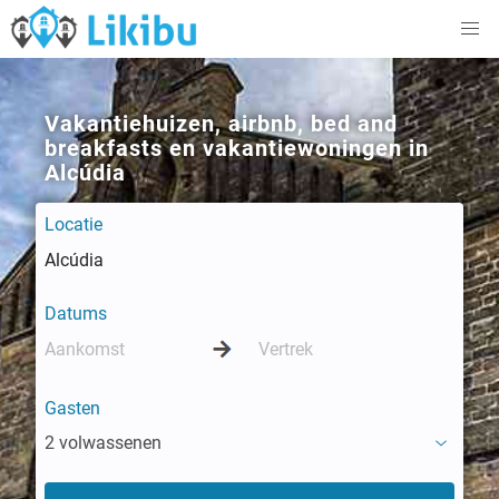
Vakantiehuizen, airbnb, bed and
breakfasts en vakantiewoningen in
Alcúdia
Locatie
Datums
Gasten
2 volwassenen