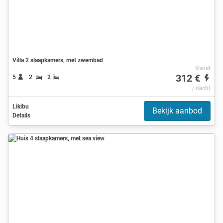
Villa 2 slaapkamers, met zwembad
Vanaf
312 €
5
2
2
/ nacht
Likibu
Bekijk aanbod
Details