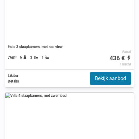
Huis 3 slaapkamers, met sea view
Vanaf
436 €
76m²
6
3
1
/ nacht
Likibu
Bekijk aanbod
Details