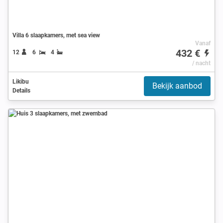
Villa 6 slaapkamers, met sea view
Vanaf
432 €
12
6
4
/ nacht
Likibu
Bekijk aanbod
Details