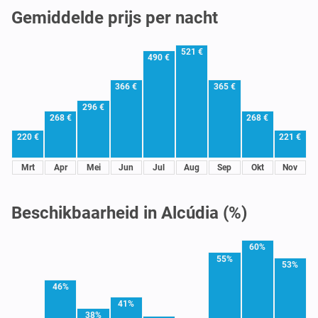
Gemiddelde prijs per nacht
521 €
490 €
366 €
365 €
296 €
268 €
268 €
220 €
221 €
Mrt
Apr
Mei
Jun
Jul
Aug
Sep
Okt
Nov
Beschikbaarheid in Alcúdia (%)
60%
55%
53%
46%
41%
38%