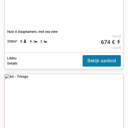
Huis 4 slaapkamers, met sea view
Vanaf
674 €
208m²
8
4
3
/ nacht
Likibu
Bekijk aanbod
Details
Ad