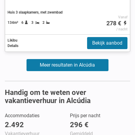
Huis 3 slaapkamers, met zwembad
Vanaf
278 €
134m²
6
3
2
/ nacht
Likibu
Bekijk aanbod
Details
Meer resultaten in Alcúdia
Handig om te weten over
vakantieverhuur in Alcúdia
Accommodaties
Prijs per nacht
2.492
296 €
Vakantieverhuur
Gemiddeld