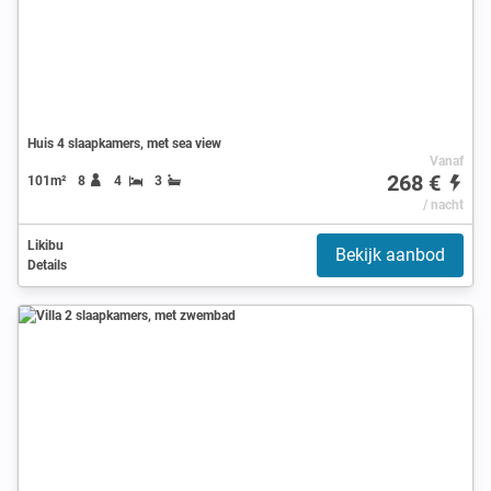
Huis 4 slaapkamers, met sea view
Vanaf
268 €
101m²
8
4
3
/ nacht
Likibu
Bekijk aanbod
Details