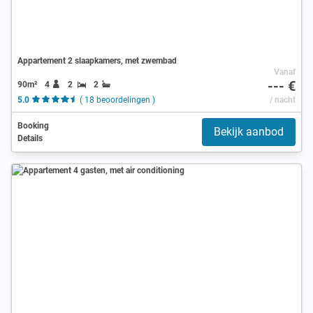
Appartement 2 slaapkamers, met zwembad
Vanaf
--- €
90m²
4
2
2
5.0
( 18 beoordelingen )
/ nacht
Booking
Bekijk aanbod
Details