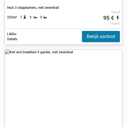
Huis 3 slaapkamers, met zwembad
Vanaf
95 €
220m²
7
3
3
/ nacht
Likibu
Bekijk aanbod
Details