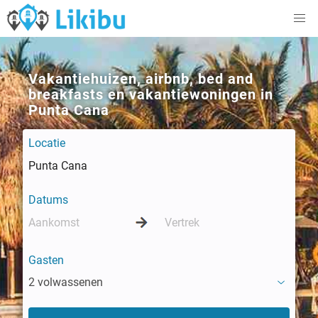
Vakantiehuizen, airbnb, bed and
breakfasts en vakantiewoningen in
Punta Cana
Locatie
Datums
Gasten
2 volwassenen