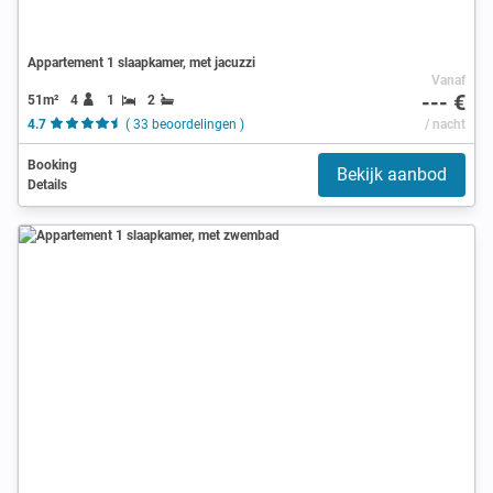
Appartement 1 slaapkamer, met jacuzzi
Vanaf
--- €
51m²
4
1
2
4.7
( 33 beoordelingen )
/ nacht
Booking
Bekijk aanbod
Details