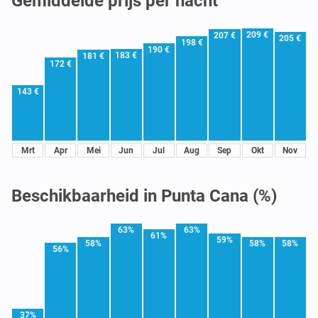
Gemiddelde prijs per nacht
209 €
207 €
205 €
198 €
190 €
183 €
181 €
172 €
143 €
Mrt
Apr
Mei
Jun
Jul
Aug
Sep
Okt
Nov
Beschikbaarheid in Punta Cana (%)
63%
63%
61%
59%
58%
58%
58%
56%
37%