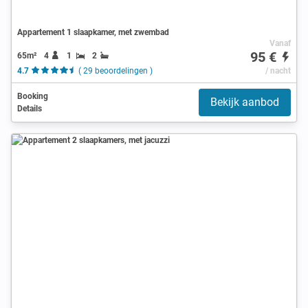
Appartement 1 slaapkamer, met zwembad
Vanaf
95 €
65m²
4
1
2
4.7
( 29 beoordelingen )
/ nacht
Booking
Bekijk aanbod
Details