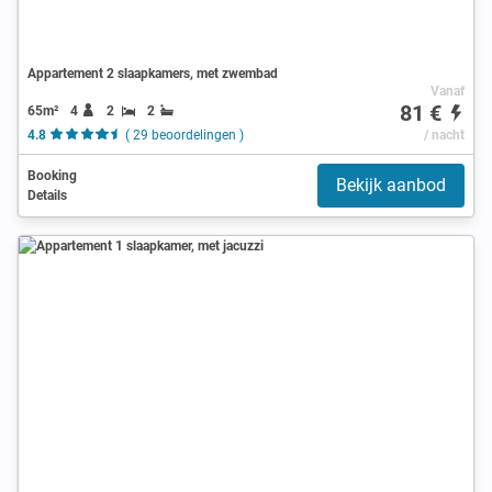
Appartement 2 slaapkamers, met zwembad
Vanaf
81 €
65m²
4
2
2
4.8
( 29 beoordelingen )
/ nacht
Booking
Bekijk aanbod
Details