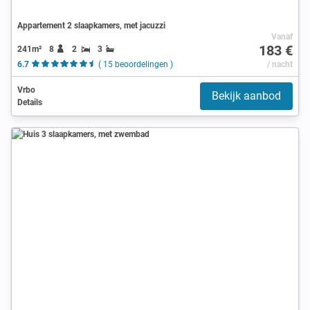
Appartement 2 slaapkamers, met jacuzzi
Vanaf
183 €
241m²
8
2
3
6.7
( 15 beoordelingen )
/ nacht
Vrbo
Bekijk aanbod
Details