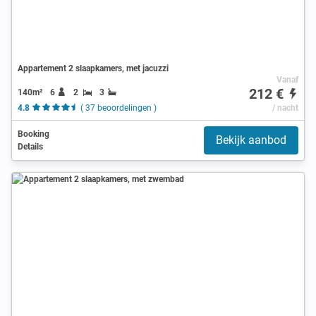
Appartement 2 slaapkamers, met jacuzzi
Vanaf
212 €
140m²
6
2
3
4.8
( 37 beoordelingen )
/ nacht
Booking
Bekijk aanbod
Details