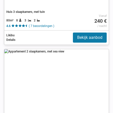
Huis 3 slaapkamers, met tuin
Vanaf
240 €
80m²
8
3
2
4.6
( 7 beoordelingen )
/ nacht
Likibu
Bekijk aanbod
Details