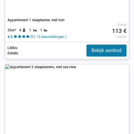
Appartement 1 slaapkamer, met tuin
Vanaf
113 €
35m²
4
1
1
4.3
( 13 beoordelingen )
/ nacht
Likibu
Bekijk aanbod
Details