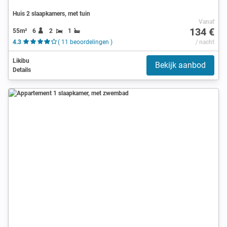
Huis 2 slaapkamers, met tuin
Vanaf
134 €
55m²
6
2
1
4.3
( 11 beoordelingen )
/ nacht
Likibu
Bekijk aanbod
Details