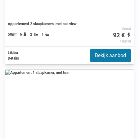
Appartement 2 slaapkamers, met sea view
Vanaf
92 €
50m²
6
2
1
/ nacht
Likibu
Bekijk aanbod
Details