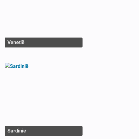
Venetië
Sardinië