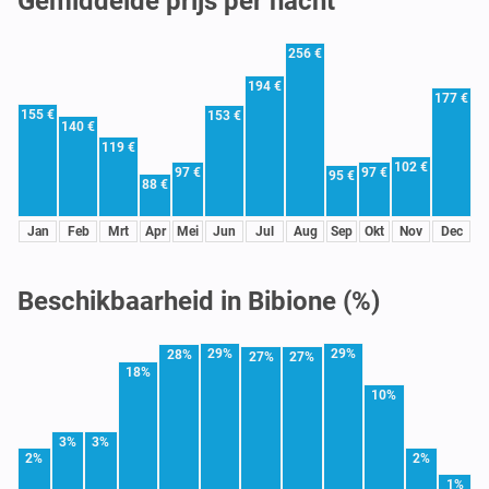
Gemiddelde prijs per nacht
256 €
194 €
177 €
155 €
153 €
140 €
119 €
102 €
97 €
97 €
95 €
88 €
Jan
Feb
Mrt
Apr
Mei
Jun
Jul
Aug
Sep
Okt
Nov
Dec
Beschikbaarheid in Bibione (%)
29%
29%
28%
27%
27%
18%
10%
3%
3%
2%
2%
1%