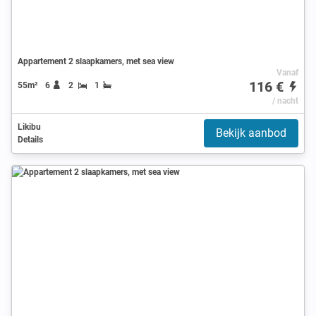
Appartement 2 slaapkamers, met sea view
Vanaf
116 €
55m²
6
2
1
/ nacht
Likibu
Bekijk aanbod
Details