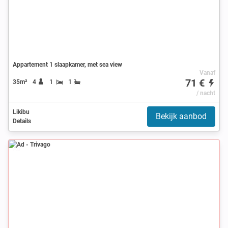
Appartement 1 slaapkamer, met sea view
Vanaf
71 €
35m²
4
1
1
/ nacht
Likibu
Bekijk aanbod
Details
Ad