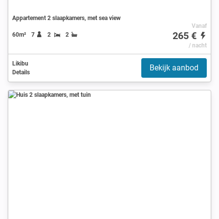
Appartement 2 slaapkamers, met sea view
Vanaf
265 €
60m²
7
2
2
/ nacht
Likibu
Bekijk aanbod
Details