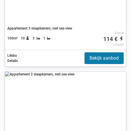
Appartement 3 slaapkamers, met sea view
Vanaf
114 €
100m²
10
3
1
/ nacht
Likibu
Bekijk aanbod
Details