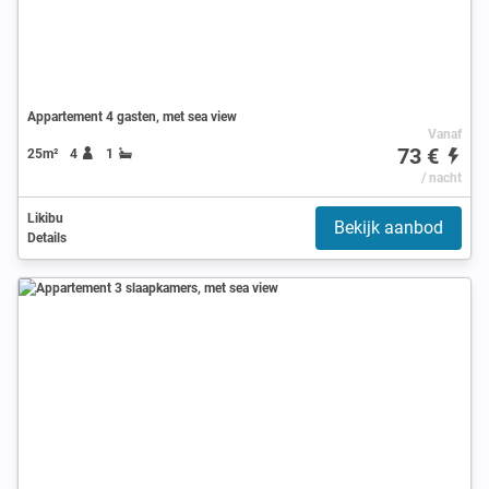
Appartement 4 gasten, met sea view
Vanaf
73 €
25m²
4
1
/ nacht
Likibu
Bekijk aanbod
Details