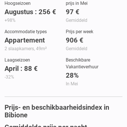
Hoogseizoen
prijs in Mei
Augustus : 256 €
97 €
+98%
Gemiddeld
Accommodatie types
Prijs per week
Appartement
906 €
2 slaapkamers, 49m²
Gemiddeld
Laagseizoen
Beschikbare
Vakantieverhuur
April : 88 €
28%
-32%
In Mei
Prijs- en beschikbaarheidsindex in
Bibione