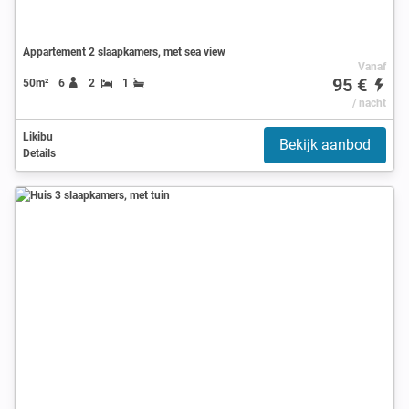
Appartement 2 slaapkamers, met sea view
Vanaf
95 €
50m²
6
2
1
/ nacht
Likibu
Bekijk aanbod
Details