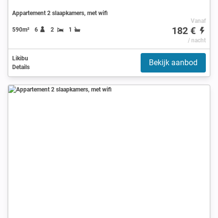
Appartement 2 slaapkamers, met wifi
Vanaf
182 €
590m²
6
2
1
/ nacht
Likibu
Bekijk aanbod
Details