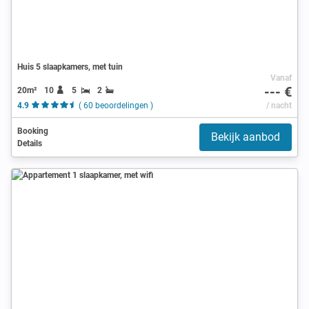
Huis 5 slaapkamers, met tuin
Vanaf
--- €
20m²
10
5
2
4.9
( 60 beoordelingen )
/ nacht
Booking
Bekijk aanbod
Details