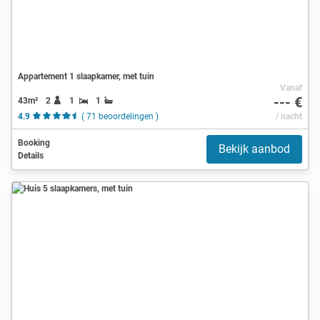
Appartement 1 slaapkamer, met tuin
Vanaf
--- €
43m²
2
1
1
4.9
( 71 beoordelingen )
/ nacht
Booking
Bekijk aanbod
Details