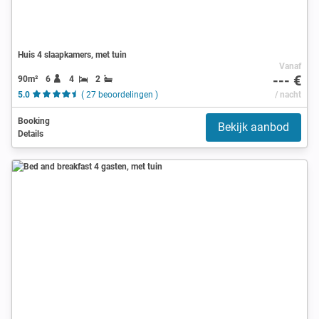
Huis 4 slaapkamers, met tuin
Vanaf
--- €
90m²
6
4
2
5.0
( 27 beoordelingen )
/ nacht
Booking
Bekijk aanbod
Details