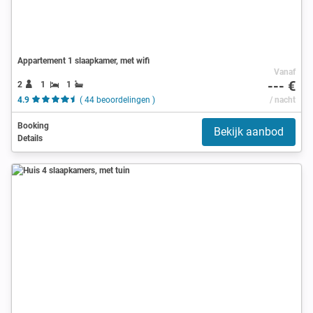
Appartement 1 slaapkamer, met wifi
Vanaf
--- €
2
1
1
4.9
( 44 beoordelingen )
/ nacht
Booking
Bekijk aanbod
Details