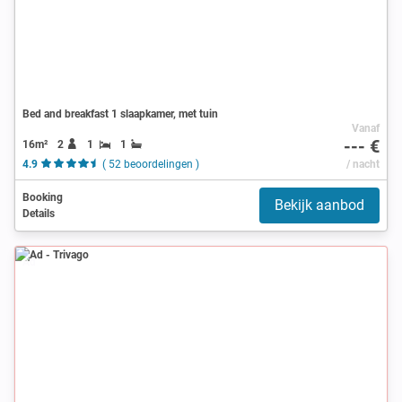
Bed and breakfast 1 slaapkamer, met tuin
Vanaf
--- €
16m²
2
1
1
4.9
( 52 beoordelingen )
/ nacht
Booking
Bekijk aanbod
Details
Ad