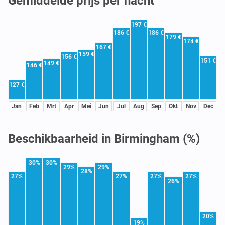
Gemiddelde prijs per nacht
197 €
186 €
186 €
179 €
174 €
167 €
159 €
156 €
151 €
149 €
146 €
127 €
Jan
Feb
Mrt
Apr
Mei
Jun
Jul
Aug
Sep
Okt
Nov
Dec
Beschikbaarheid in Birmingham (%)
30%
30%
29%
29%
28%
27%
27%
27%
27%
26%
20%
19%