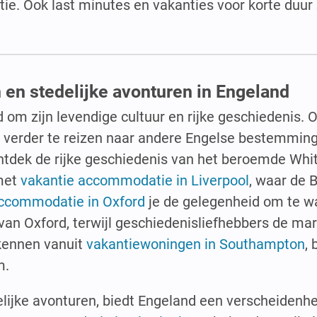
e. Ook last minutes en vakanties voor korte duur z
 en stedelijke avonturen in Engeland
d om zijn levendige cultuur en rijke geschiedenis. 
r verder te reizen naar andere Engelse bestemmin
tdek de rijke geschiedenis van het beroemde Whi
 met
vakantie accommodatie in Liverpool
, waar de 
ccommodatie in Oxford
je de gelegenheid om te w
van Oxford, terwijl geschiedenisliefhebbers de ma
kennen vanuit
vakantiewoningen in Southampton
,
m.
lijke avonturen, biedt Engeland een verscheidenh