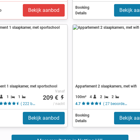
Booking
Bekijk aanbod
Bekijk a
Details
ent 1 slaapkamer, met sportschool
Appartement 2 slaapkamers, met wifi
Vanaf
209 €
1
1
100m²
4
2
2
( 222 beoordelingen )
/ nacht
4.7
( 27 beoordelingen )
Booking
Bekijk aanbod
Bekijk a
Details