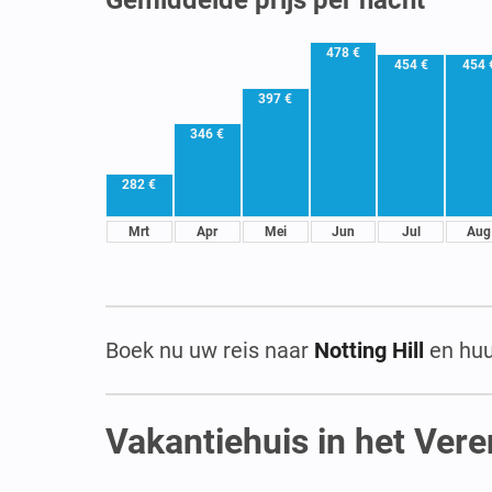
478 €
454 €
454 
397 €
346 €
282 €
Mrt
Apr
Mei
Jun
Jul
Aug
Boek nu uw reis naar
Notting Hill
en hu
Vakantiehuis in het Vere