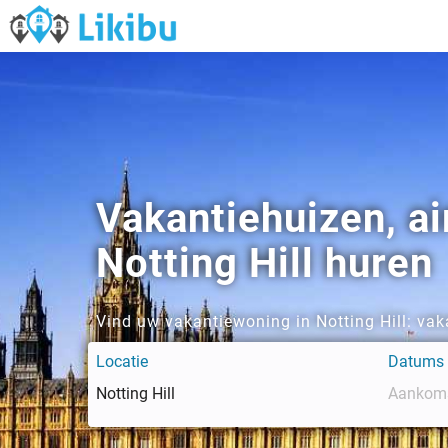
Vakantiehuizen, a
Notting Hill huren
Vind uw vakantiewoning in Notting Hill: va
Locatie
Datums