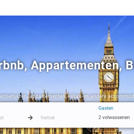
irbnb, Appartementen, B
kantiehuizen, appartementen, villa's en andere accommod
Gasten
2 volwassenen