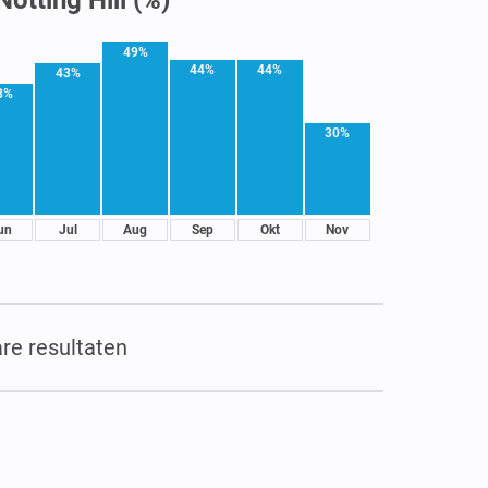
49%
44%
44%
43%
8%
30%
un
Jul
Aug
Sep
Okt
Nov
re resultaten