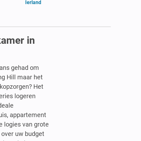
Ierland
kamer in
 kans gehad om
ng Hill maar het
 kopzorgen? Het
series logeren
deale
huis, appartement
de logies van grote
n over uw budget