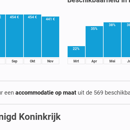
€
454 €
454 €
441 €
38%
3
35%
22%
Sep
Okt
Nov
Mrt
Apr
Mei
J
ur een
accommodatie op maat
uit de 569 beschikba
nigd Koninkrijk