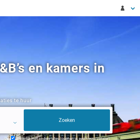
&B’s en kamers in
aties te huur
Vergelijk met andere sites (openen in een nieuw venster)