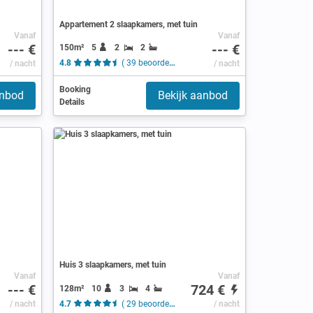
Appartement 2 slaapkamers, met tuin
Vanaf
Vanaf
--- €
--- €
150m²
5
2
2
/ nacht
4.8
( 39 beoordelingen )
/ nacht
Booking
anbod
Bekijk aanbod
Details
Huis 3 slaapkamers, met tuin
Vanaf
Vanaf
--- €
724 €
128m²
10
3
4
/ nacht
4.7
( 29 beoordelingen )
/ nacht