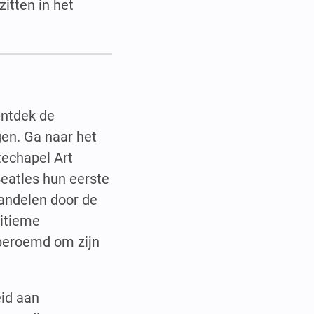
itten in het
Ontdek de
gen. Ga naar het
techapel Art
Beatles hun eerste
andelen door de
ritieme
 beroemd om zijn
eid aan