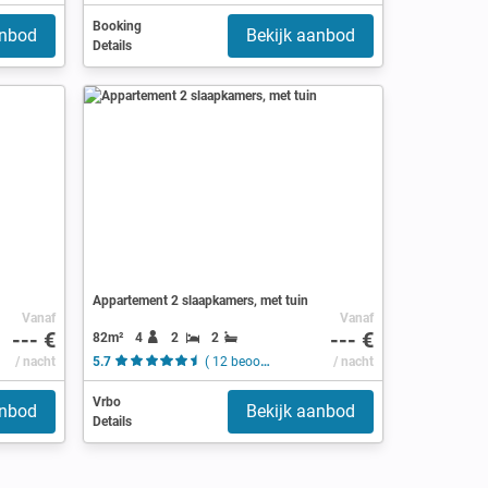
Booking
anbod
Bekijk aanbod
Details
Appartement 2 slaapkamers, met tuin
Vanaf
Vanaf
--- €
--- €
82m²
4
2
2
/ nacht
5.7
( 12 beoordelingen )
/ nacht
Vrbo
anbod
Bekijk aanbod
Details