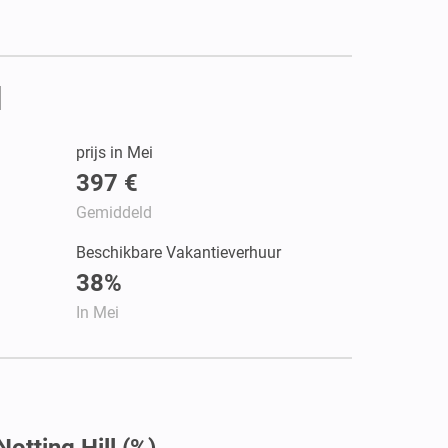
l
prijs in Mei
397 €
Gemiddeld
Beschikbare Vakantieverhuur
38%
In Mei
otting Hill (%)