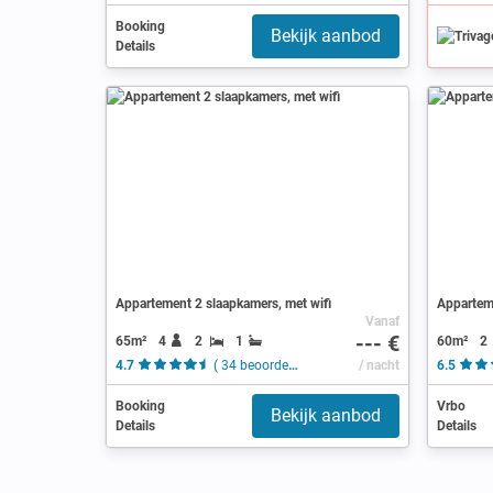
Booking
Bekijk aanbod
Details
Appartement 2 slaapkamers, met wifi
Appartem
Vanaf
--- €
65m²
4
2
1
60m²
2
4.7
( 34 beoordelingen )
/ nacht
6.5
Booking
Vrbo
Bekijk aanbod
Details
Details