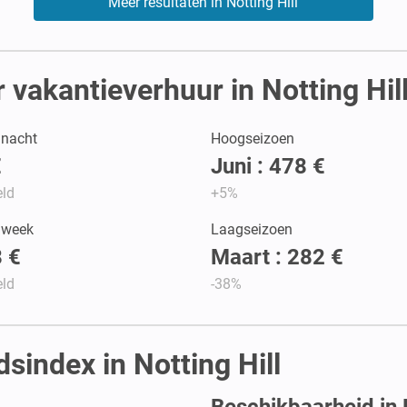
Meer resultaten in Notting Hill
vakantieverhuur in Notting Hil
r nacht
Hoogseizoen
€
Juni : 478 €
ld
+5%
r week
Laagseizoen
 €
Maart : 282 €
ld
-38%
sindex in Notting Hill
Beschikbaarheid in N