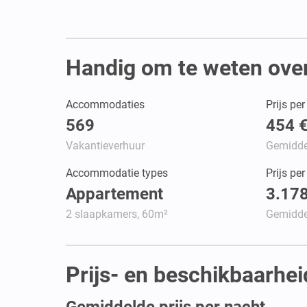
Handig om te weten over 
Accommodaties
Prijs pe
569
454 
Vakantieverhuur
Gemidde
Accommodatie types
Prijs pe
Appartement
3.178
2 slaapkamers, 60m²
Gemidde
Prijs- en beschikbaarheid
Gemiddelde prijs per nacht