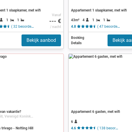
nt 1 slaapkamer, met wifi
Appartement 1 slaapkamer, met wifi
Vanaf
--- €
1
1
43m²
4
1
1
( 32 beoordelingen )
/ nacht
4.8
( 47 beoordelingen )
Booking
Bekijk aanbod
Bekijk a
Details
van vakantie?
Appartement 6 gasten, met wifi
Notting Hill, Verenigd Koninkrijk, Engeland, Londen
6
 trivago - Notting Hill
4.6
( 138 beoordelingen )