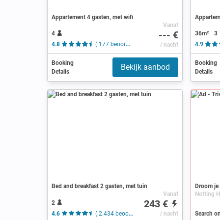
Appartement 4 gasten, met wifi
Apparteme
Vanaf
--- €
4
36m²
3
4.8
( 177 beoordelingen )
/ nacht
4.9
Booking
Booking
Bekijk aanbod
Details
Details
Ad
Bed and breakfast 2 gasten, met tuin
Droom je 
Vanaf
243 €
2
4.6
( 2.434 beoordelingen )
/ nacht
Search on