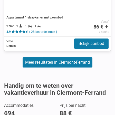
Appartement 1 slaapkamer, met zwembad
Vanaf
86 €
27m²
2
1
1
4.9
( 28 beoordelingen )
/ nacht
Vrbo
Bekijk aanbod
Details
Meer resultaten in Clermont-Ferrand
Handig om te weten over
vakantieverhuur in Clermont-Ferrand
Accommodaties
Prijs per nacht
694
88 €