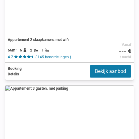
Appartement 2 slaapkamers, met wifi
Vanaf
--- €
66m²
6
2
1
4.7
( 145 beoordelingen )
/ nacht
Booking
Bekijk aanbod
Details