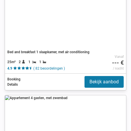
Bed and breakfast 1 slaapkamer, met air conditioning
Vanaf
--- €
25m²
2
1
1
4.9
( 82 beoordelingen )
/ nacht
Booking
Bekijk aanbod
Details