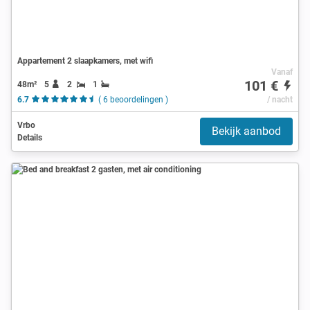
Appartement 2 slaapkamers, met wifi
Vanaf
101 €
48m²
5
2
1
6.7
( 6 beoordelingen )
/ nacht
Vrbo
Bekijk aanbod
Details