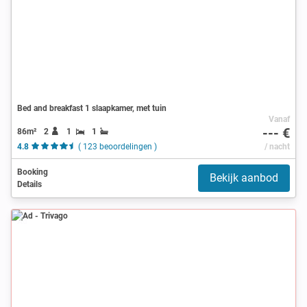
Bed and breakfast 1 slaapkamer, met tuin
Vanaf
--- €
86m²
2
1
1
4.8
( 123 beoordelingen )
/ nacht
Booking
Bekijk aanbod
Details
Ad