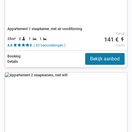
Appartement 1 slaapkamer, met air conditioning
Vanaf
141 €
35m²
2
1
1
4.8
( 35 beoordelingen )
/ nacht
Booking
Bekijk aanbod
Details