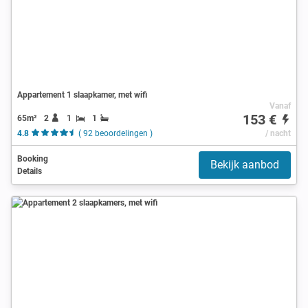
Appartement 1 slaapkamer, met wifi
Vanaf
153 €
65m²
2
1
1
4.8
( 92 beoordelingen )
/ nacht
Booking
Bekijk aanbod
Details