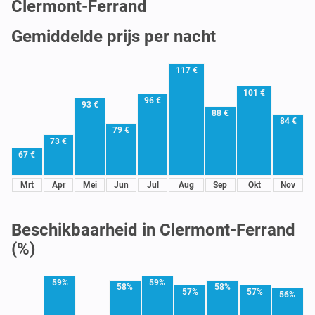
Clermont-Ferrand
Gemiddelde prijs per nacht
117 €
101 €
96 €
93 €
88 €
84 €
79 €
73 €
67 €
Mrt
Apr
Mei
Jun
Jul
Aug
Sep
Okt
Nov
Beschikbaarheid in Clermont-Ferrand
(%)
59%
59%
58%
58%
57%
57%
56%