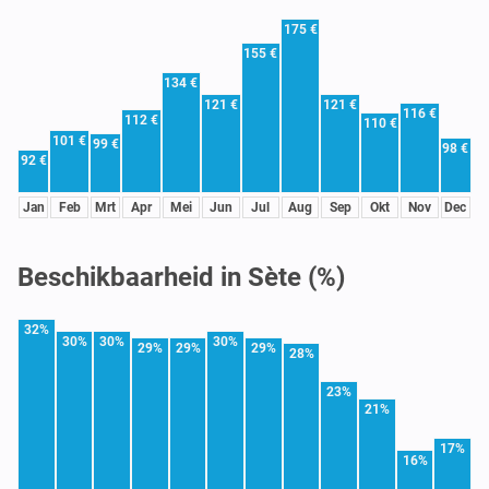
175 €
155 €
134 €
121 €
121 €
116 €
112 €
110 €
101 €
99 €
98 €
92 €
Jan
Feb
Mrt
Apr
Mei
Jun
Jul
Aug
Sep
Okt
Nov
Dec
Beschikbaarheid in Sète (%)
32%
30%
30%
30%
29%
29%
29%
28%
23%
21%
17%
16%