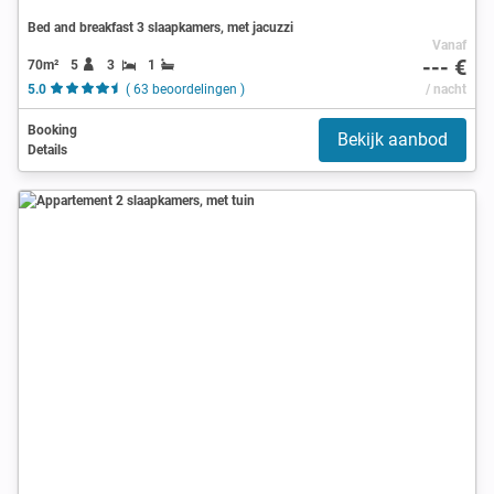
Bed and breakfast 3 slaapkamers, met jacuzzi
Vanaf
--- €
70m²
5
3
1
5.0
( 63 beoordelingen )
/ nacht
Booking
Bekijk aanbod
Details