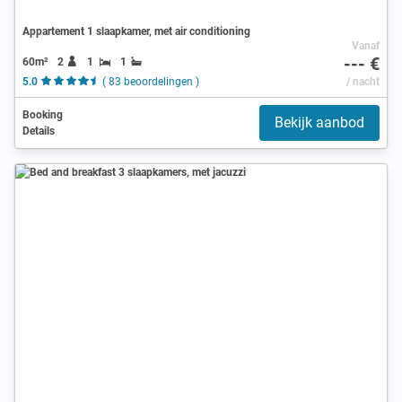
Appartement 1 slaapkamer, met air conditioning
Vanaf
--- €
60m²
2
1
1
5.0
( 83 beoordelingen )
/ nacht
Booking
Bekijk aanbod
Details