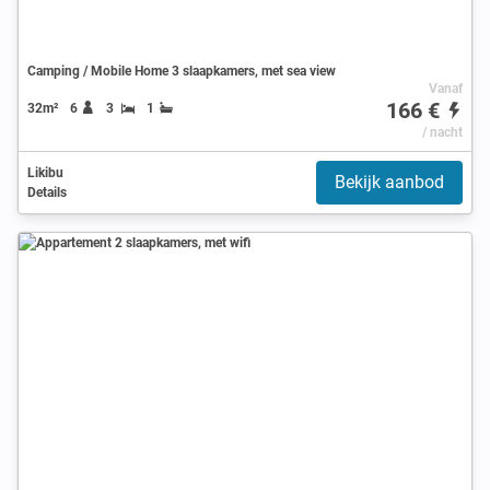
Camping / Mobile Home 3 slaapkamers, met sea view
Vanaf
166 €
32m²
6
3
1
/ nacht
Likibu
Bekijk aanbod
Details