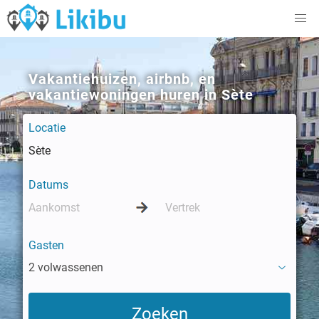
Vakantiehuizen, airbnb, en
vakantiewoningen huren in Sète
Locatie
Datums
Gasten
2 volwassenen