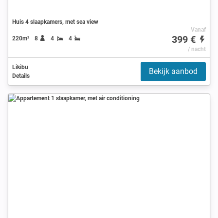
Huis 4 slaapkamers, met sea view
Vanaf
399 €
220m²
8
4
4
/ nacht
Likibu
Bekijk aanbod
Details