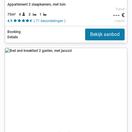
Appartement 2 slaapkamers, met tuin
Vanaf
--- €
75m²
4
2
1
4.9
( 71 beoordelingen )
/ nacht
Booking
Bekijk aanbod
Details