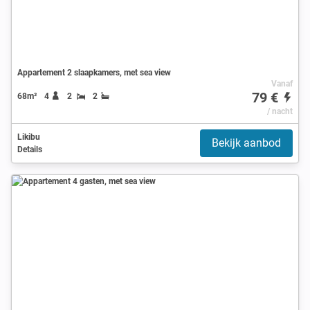
Appartement 2 slaapkamers, met sea view
Vanaf
79 €
68m²
4
2
2
/ nacht
Likibu
Bekijk aanbod
Details