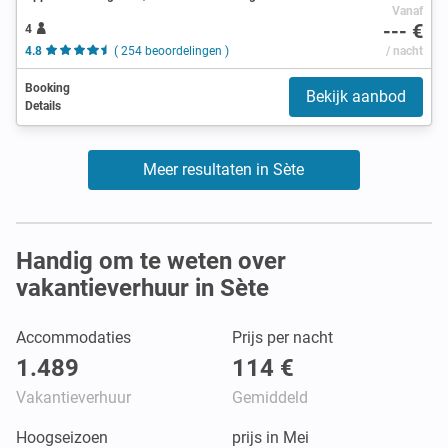
Vanaf
--- €
4
4.8
( 254 beoordelingen )
/ nacht
Booking
Bekijk aanbod
Details
Meer resultaten in Sète
Handig om te weten over
vakantieverhuur in Sète
Accommodaties
Prijs per nacht
1.489
114 €
Vakantieverhuur
Gemiddeld
Hoogseizoen
prijs in Mei