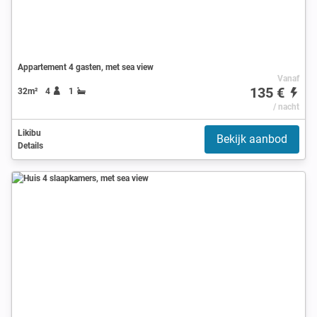
Appartement 4 gasten, met sea view
Vanaf
135 €
32m²
4
1
/ nacht
Likibu
Bekijk aanbod
Details