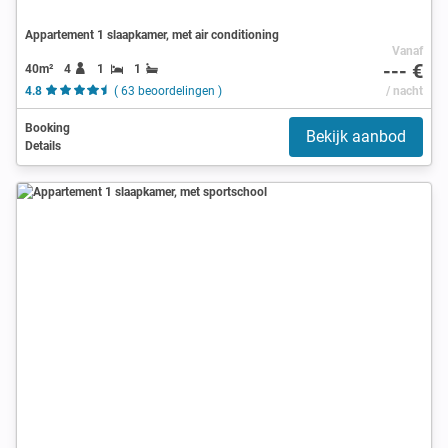
Appartement 1 slaapkamer, met air conditioning
Vanaf
--- €
40m²
4
1
1
4.8
( 63 beoordelingen )
/ nacht
Booking
Bekijk aanbod
Details