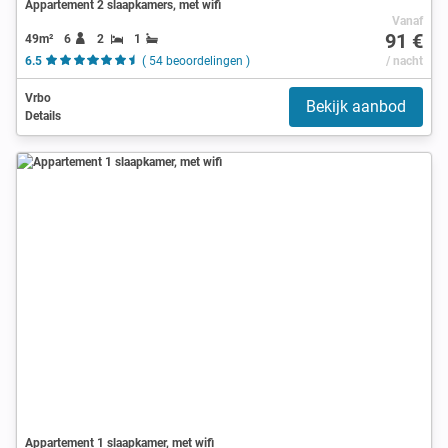
Appartement 2 slaapkamers, met wifi
Vanaf
91 €
49m²
6
2
1
6.5
( 54 beoordelingen )
/ nacht
Vrbo
Bekijk aanbod
Details
Appartement 1 slaapkamer, met wifi