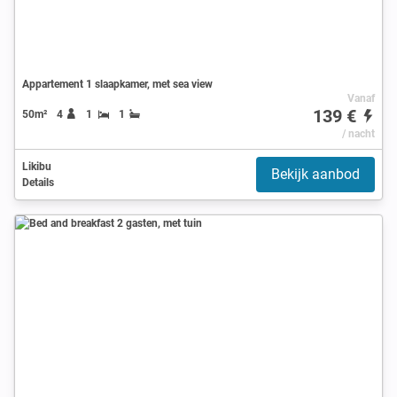
Appartement 1 slaapkamer, met sea view
Vanaf
139 €
50m²
4
1
1
/ nacht
Likibu
Bekijk aanbod
Details