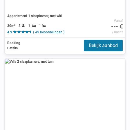
Appartement 1 slaapkamer, met wifi
Vanaf
--- €
30m²
3
1
1
4.9
( 49 beoordelingen )
/ nacht
Booking
Bekijk aanbod
Details