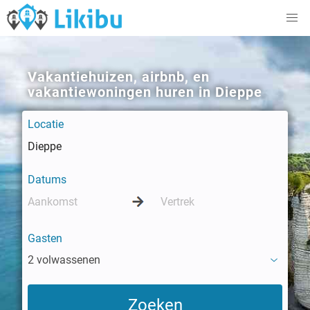
Vakantiehuizen, airbnb, en
vakantiewoningen huren in Dieppe
Locatie
Datums
Gasten
2 volwassenen