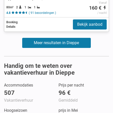
Vanaf
160 €
80m²
2
1
1
4.8
( 91 beoordelingen )
/ nacht
Booking
Bekijk aanbod
Details
Meer resultaten in Dieppe
Handig om te weten over
vakantieverhuur in Dieppe
Accommodaties
Prijs per nacht
507
96 €
Vakantieverhuur
Gemiddeld
Hoogseizoen
prijs in Mei