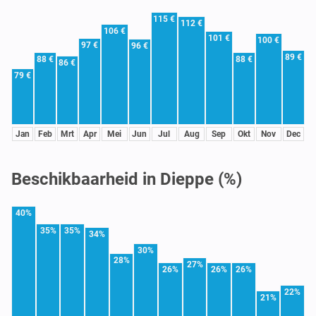
115 €
112 €
106 €
101 €
100 €
97 €
96 €
89 €
88 €
88 €
86 €
79 €
Jan
Feb
Mrt
Apr
Mei
Jun
Jul
Aug
Sep
Okt
Nov
Dec
Beschikbaarheid in Dieppe (%)
40%
35%
35%
34%
30%
28%
27%
26%
26%
26%
22%
21%