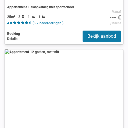
Appartement 1 slaapkamer, met sportschool
Vanaf
--- €
25m²
2
1
1
4.8
( 97 beoordelingen )
/ nacht
Booking
Bekijk aanbod
Details