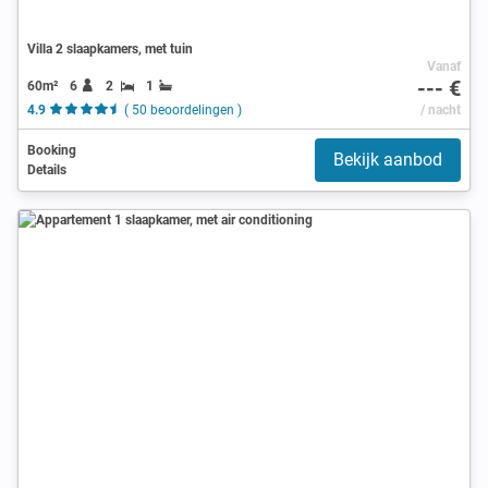
Villa 2 slaapkamers, met tuin
Vanaf
--- €
60m²
6
2
1
4.9
( 50 beoordelingen )
/ nacht
Booking
Bekijk aanbod
Details