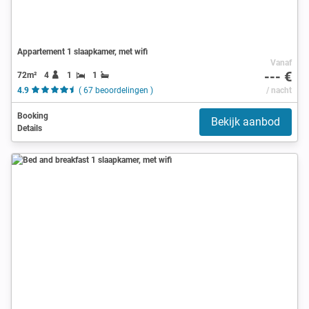
Appartement 1 slaapkamer, met wifi
Vanaf
--- €
72m²
4
1
1
4.9
( 67 beoordelingen )
/ nacht
Booking
Bekijk aanbod
Details