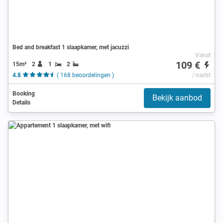
Bed and breakfast 1 slaapkamer, met jacuzzi
Vanaf
109 €
15m²
2
1
2
4.8
( 168 beoordelingen )
/ nacht
Booking
Bekijk aanbod
Details