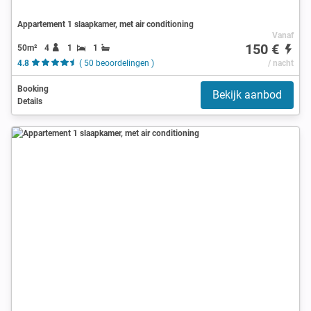
Appartement 1 slaapkamer, met air conditioning
Vanaf
150 €
50m²
4
1
1
4.8
( 50 beoordelingen )
/ nacht
Booking
Bekijk aanbod
Details