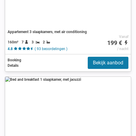
Appartement 3 slaapkamers, met air conditioning
Vanaf
199 €
160m²
7
3
2
4.8
( 93 beoordelingen )
/ nacht
Booking
Bekijk aanbod
Details