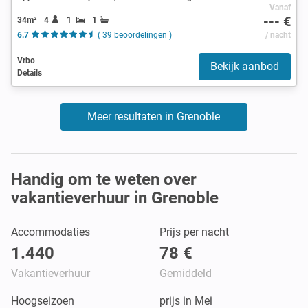
Vanaf
--- €
34m²
4
1
1
6.7
( 39 beoordelingen )
/ nacht
Vrbo
Bekijk aanbod
Details
Meer resultaten in Grenoble
Handig om te weten over
vakantieverhuur in Grenoble
Accommodaties
Prijs per nacht
1.440
78 €
Vakantieverhuur
Gemiddeld
Hoogseizoen
prijs in Mei