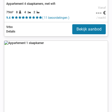
Appartement 4 slaapkamers, met wifi
Vanaf
--- €
79m²
8
4
2
9.4
( 11 beoordelingen )
/ nacht
Vrbo
Bekijk aanbod
Details