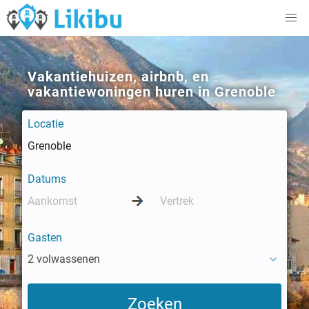
Vakantiehuizen, airbnb, en
vakantiewoningen huren in Grenoble
Locatie
Datums
Gasten
2 volwassenen