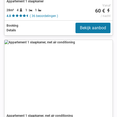
Appartement 1 slaapkamer
Vanaf
60 €
28m²
4
1
1
4.8
( 36 beoordelingen )
/ nacht
Booking
Bekijk aanbod
Details
Appartement 1 slaapkamer, met air conditioning