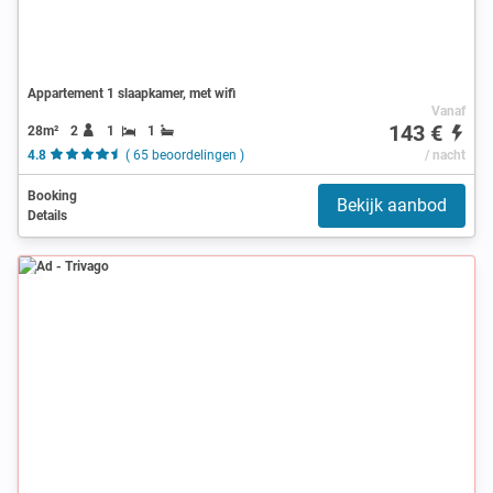
Appartement 1 slaapkamer, met wifi
Vanaf
143 €
28m²
2
1
1
4.8
( 65 beoordelingen )
/ nacht
Booking
Bekijk aanbod
Details
Ad