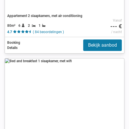
Appartement 2 slaapkamers, met air conditioning
Vanaf
--- €
80m²
6
2
1
4.7
( 84 beoordelingen )
/ nacht
Booking
Bekijk aanbod
Details