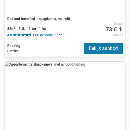
Bed and breakfast 1 slaapkamer, met wifi
Vanaf
73 €
35m²
5
1
1
4.8
( 60 beoordelingen )
/ nacht
Booking
Bekijk aanbod
Details