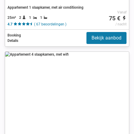
Appartement 1 slaapkamer, met air conditioning
Vanaf
75 €
25m²
2
1
1
4.7
( 67 beoordelingen )
/ nacht
Booking
Bekijk aanbod
Details