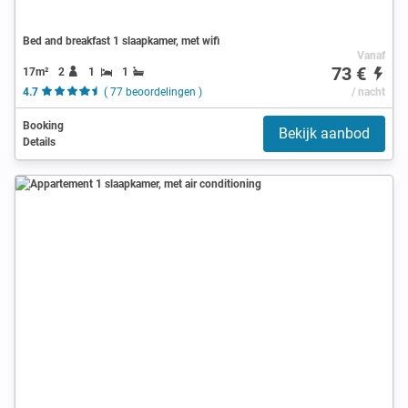
Bed and breakfast 1 slaapkamer, met wifi
Vanaf
73 €
17m²
2
1
1
4.7
( 77 beoordelingen )
/ nacht
Booking
Bekijk aanbod
Details