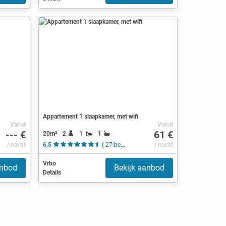
Appartement 1 slaapkamer, met wifi
Vanaf
Vanaf
--- €
61 €
20m²
2
1
1
/ nacht
6.5
( 27 beoordelingen )
/ nacht
Vrbo
anbod
Bekijk aanbod
Details