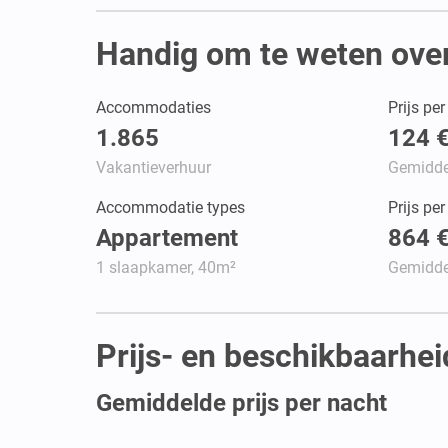
Handig om te weten over 
Accommodaties
Prijs pe
1.865
124 
Vakantieverhuur
Gemidde
Accommodatie types
Prijs pe
Appartement
864 
1 slaapkamer, 40m²
Gemidde
Prijs- en beschikbaarheid
Gemiddelde prijs per nacht