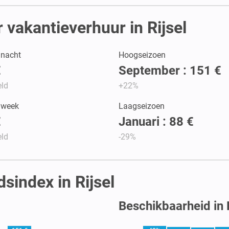
vakantieverhuur in Rijsel
r nacht
Hoogseizoen
€
September : 151 €
ld
+22%
r week
Laagseizoen
€
Januari : 88 €
ld
-29%
sindex in Rijsel
Beschikbaarheid in R