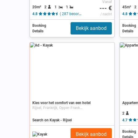
Vanaf
--- €
20m²
2
1
1
45m²
2
4.8
( 287 beoordelingen )
/ nacht
4.8
Booking
Booking
Bekijk aanbod
Details
Details
Ad
Kies voor het comfort van een hotel
Apparteme
Rijsel, Frankrijk, Opper-Frankrijk, Nord-Pas-de-Calais, Nord
2
Search on Kayak - Rijsel
4.7
Booking
Bekijk aanbod
Details