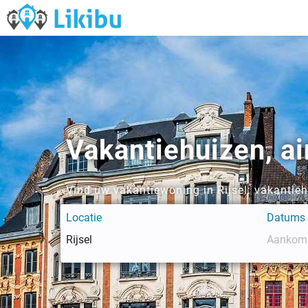
Vakantiehuizen, ai
Vind uw vakantiewoning in Rijsel: vakantie
Locatie
Datums