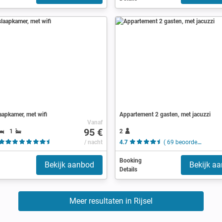
aapkamer, met wifi
Appartement 2 gasten, met jacuzzi
Vanaf
95 €
1
2
( 8 beoordelingen )
/ nacht
4.7
( 69 beoordelingen )
Booking
Bekijk aanbod
Bekijk a
Details
Meer resultaten in Rijsel