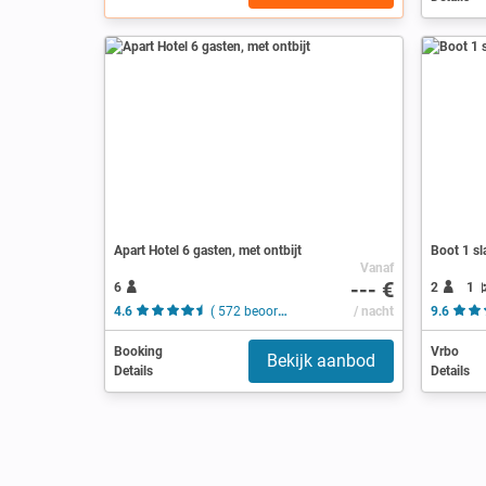
Apart Hotel 6 gasten, met ontbijt
Boot 1 sl
Vanaf
--- €
6
2
1
4.6
( 572 beoordelingen )
/ nacht
9.6
Booking
Vrbo
Bekijk aanbod
Details
Details