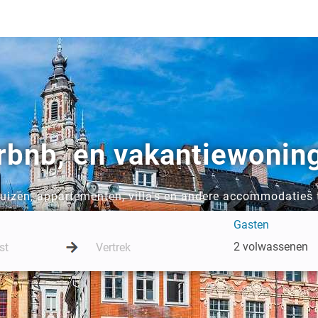
rbnb, en vakantiewoning
huizen, appartementen, villa's en andere accommodaties 
Gasten
2 volwassenen