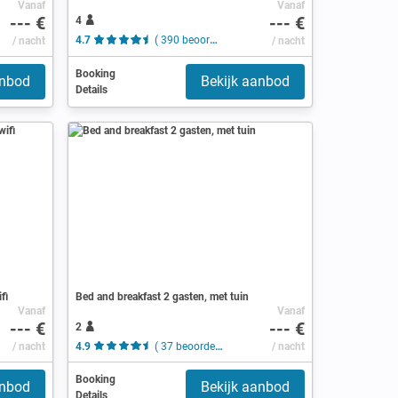
Vanaf
Vanaf
--- €
--- €
4
/ nacht
4.7
( 390 beoordelingen )
/ nacht
Booking
anbod
Bekijk aanbod
Details
fi
Bed and breakfast 2 gasten, met tuin
Vanaf
Vanaf
--- €
--- €
2
/ nacht
4.9
( 37 beoordelingen )
/ nacht
Booking
anbod
Bekijk aanbod
Details