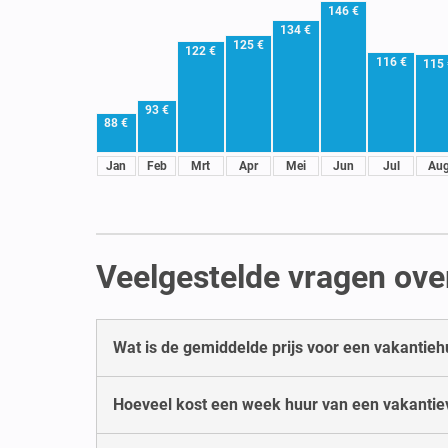
146 €
134 €
125 €
122 €
116 €
115 
93 €
88 €
Jan
Feb
Mrt
Apr
Mei
Jun
Jul
Au
Veelgestelde vragen over
Wat is de gemiddelde prijs voor een vakantiehu
Hoeveel kost een week huur van een vakantiever