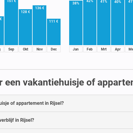
151 €
42%
41%
41
40%
38%
136 €
128 €
€
111 €
g
Sep
Okt
Nov
Dec
Jan
Feb
Mrt
Apr
Me
 een vakantiehuisje of appartem
isje of appartement in Rijsel?
blijf in Rijsel?