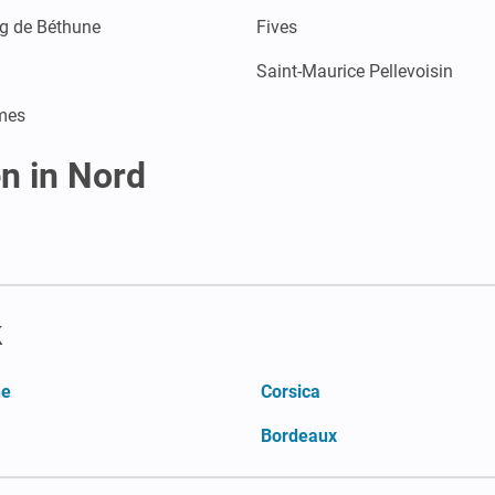
g de Béthune
Fives
d
Saint-Maurice Pellevoisin
mes
n in Nord
k
ne
Corsica
Bordeaux