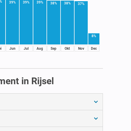
%
39%
39%
39%
38%
38%
37%
8%
i
Jun
Jul
Aug
Sep
Okt
Nov
Dec
ent in Rijsel