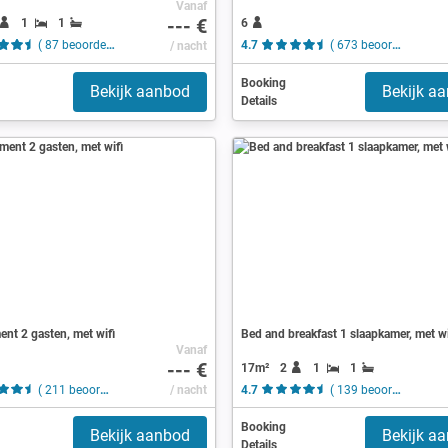
Vanaf
--- €
1
1
6
( 87 beoordelingen )
/ nacht
4.7
( 673 beoordelingen )
Booking
Bekijk aanbod
Bekijk a
Details
nt 2 gasten, met wifi
Bed and breakfast 1 slaapkamer, met wi
Vanaf
--- €
17m²
2
1
1
( 211 beoordelingen )
/ nacht
4.7
( 139 beoordelingen )
Booking
Bekijk aanbod
Bekijk a
Details