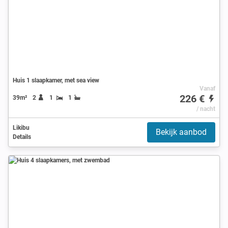
Huis 1 slaapkamer, met sea view
Vanaf
226 €
39m²
2
1
1
/ nacht
Likibu
Bekijk aanbod
Details