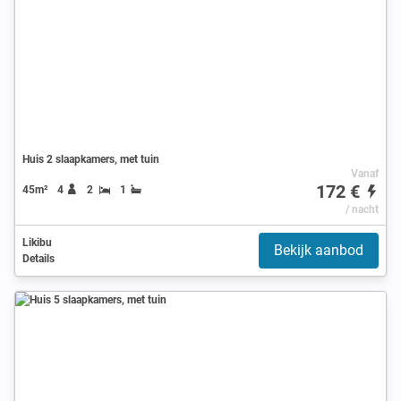
Huis 2 slaapkamers, met tuin
Vanaf
172 €
45m²
4
2
1
/ nacht
Likibu
Bekijk aanbod
Details