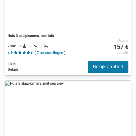
Huis 3 slaapkamers, met tuin
Vanaf
157 €
70m²
6
3
1
4.9
( 7 beoordelingen )
/ nacht
Likibu
Bekijk aanbod
Details