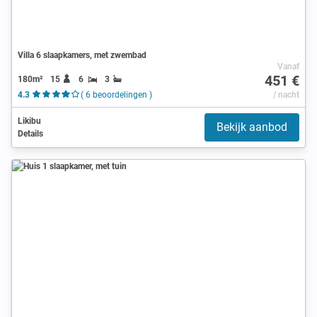
Villa 6 slaapkamers, met zwembad
Vanaf
451 €
180m²
15
6
3
4.3
( 6 beoordelingen )
/ nacht
Likibu
Bekijk aanbod
Details