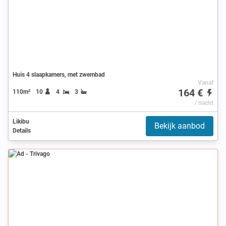
Huis 4 slaapkamers, met zwembad
Vanaf
164 €
110m²
10
4
3
/ nacht
Likibu
Bekijk aanbod
Details
Ad