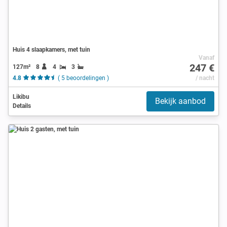
Huis 4 slaapkamers, met tuin
Vanaf
247 €
127m²
8
4
3
4.8
( 5 beoordelingen )
/ nacht
Likibu
Bekijk aanbod
Details