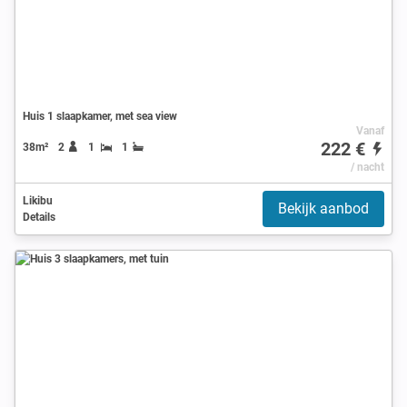
Huis 1 slaapkamer, met sea view
Vanaf
222 €
38m²
2
1
1
/ nacht
Likibu
Bekijk aanbod
Details