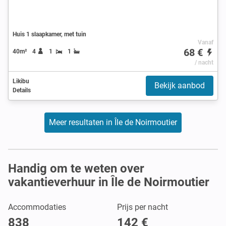
Huis 1 slaapkamer, met tuin
Vanaf
68 €
40m²
4
1
1
/ nacht
Likibu
Bekijk aanbod
Details
Meer resultaten in Île de Noirmoutier
Handig om te weten over
vakantieverhuur in Île de Noirmoutier
Accommodaties
Prijs per nacht
838
142 €