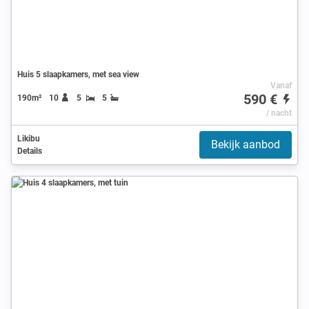
Huis 5 slaapkamers, met sea view
Vanaf
590 €
190m²
10
5
5
/ nacht
Likibu
Bekijk aanbod
Details