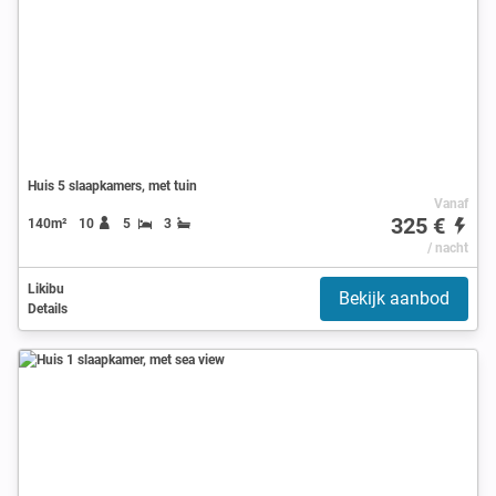
Huis 5 slaapkamers, met tuin
Vanaf
325 €
140m²
10
5
3
/ nacht
Likibu
Bekijk aanbod
Details