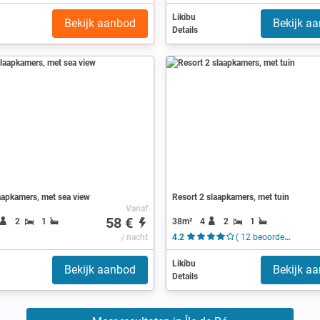
Likibu
Bekijk aanbod
Bekijk a
Details
aapkamers, met sea view
Resort 2 slaapkamers, met tuin
Vanaf
58 €
38m²
4
2
1
2
1
/ nacht
4.2
( 12 beoordelingen )
Likibu
Bekijk aanbod
Bekijk a
Details