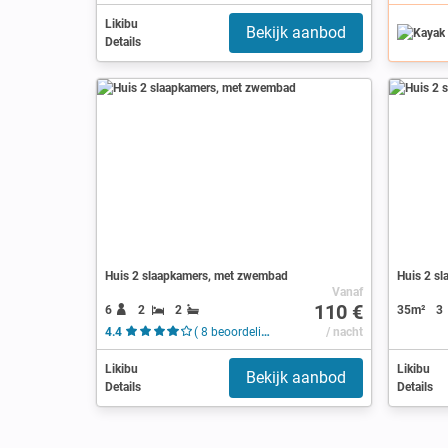
Likibu
Bekijk aanbod
Details
Huis 2 slaapkamers, met zwembad
Huis 2 sl
Vanaf
110 €
6
2
2
35m²
3
4.4
( 8 beoordelingen )
/ nacht
Likibu
Likibu
Bekijk aanbod
Details
Details