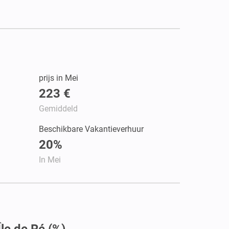
prijs in Mei
223 €
Gemiddeld
Beschikbare Vakantieverhuur
20%
In Mei
le de Ré (%)