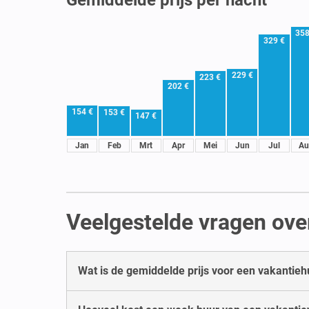
358
329 €
229 €
223 €
202 €
154 €
153 €
147 €
Jan
Feb
Mrt
Apr
Mei
Jun
Jul
Au
Veelgestelde vragen over
Wat is de gemiddelde prijs voor een vakantiehu