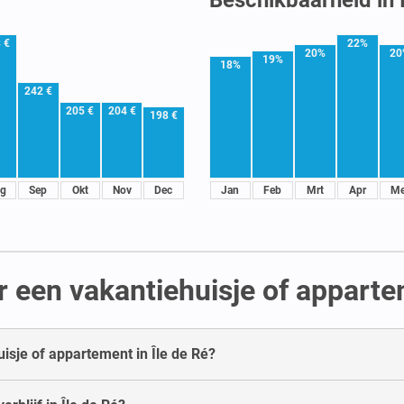
 €
22%
20%
20
19%
18%
242 €
205 €
204 €
198 €
g
Sep
Okt
Nov
Dec
Jan
Feb
Mrt
Apr
Me
 een vakantiehuisje of appartem
isje of appartement in Île de Ré?