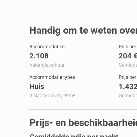
Handig om te weten over 
Accommodaties
Prijs pe
2.108
204 
Vakantieverhuur
Gemidde
Accommodatie types
Prijs pe
Huis
1.432
3 slaapkamers, 99m²
Gemidde
Prijs- en beschikbaarhei
Gemiddelde prijs per nacht