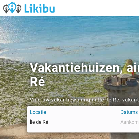
Vakantiehuizen, ai
Ré
Vind uw vakantiewoning in Île de Ré: vakan
Locatie
Datums