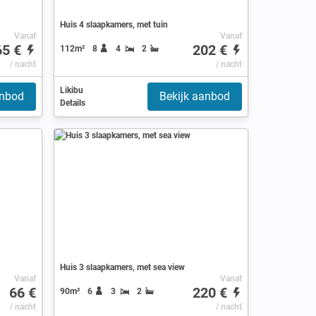
Huis 4 slaapkamers, met tuin
Vanaf
Vanaf
65 €
202 €
112m²
8
4
2
/ nacht
/ nacht
Likibu
anbod
Bekijk aanbod
Details
Huis 3 slaapkamers, met sea view
Vanaf
Vanaf
66 €
220 €
90m²
6
3
2
/ nacht
/ nacht