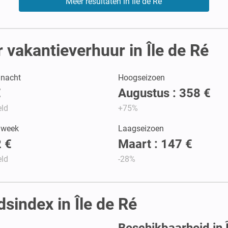
Meer resultaten in Île de Ré
vakantieverhuur in Île de Ré
r nacht
Hoogseizoen
€
Augustus : 358 €
ld
+75%
r week
Laagseizoen
 €
Maart : 147 €
ld
-28%
dsindex in Île de Ré
Beschikbaarheid in Î