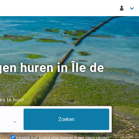
en huren in Île de
es te huur
Vergelijk met andere sites (openen in een nieuw venster)