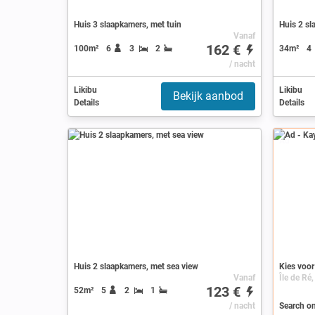
Huis 3 slaapkamers, met tuin
Huis 2 sl
Vanaf
162 €
100m²
6
3
2
34m²
4
/ nacht
Likibu
Likibu
Bekijk aanbod
Details
Details
Ad
Huis 2 slaapkamers, met sea view
Kies voor
Vanaf
123 €
52m²
5
2
1
/ nacht
Search on