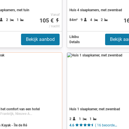
aapkamers, met tuin
Huis 4 slaapkamers, met zwembad
Vanaf
105 €
1
2
1
84m²
9
4
2
/ nacht
Likibu
Bekijk aanbod
Bekijk a
Details
 het comfort van een hotel
Huis 1 slaapkamer, met zwembad
Île de Ré, Frankrijk, Nieuwe Aquitaine, Poitou-Charentes, Charente-Maritime
2
1
1
 Kayak - Île de Ré
4.6
( 16 beoordelingen )