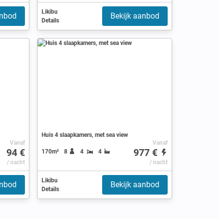
Likibu
anbod
Bekijk aanbod
Details
Huis 4 slaapkamers, met sea view
Vanaf
Vanaf
94 €
977 €
170m²
8
4
4
/ nacht
/ nacht
Likibu
anbod
Bekijk aanbod
Details