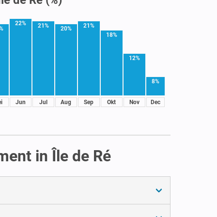
22%
21%
21%
%
20%
18%
12%
8%
i
Jun
Jul
Aug
Sep
Okt
Nov
Dec
ent in Île de Ré