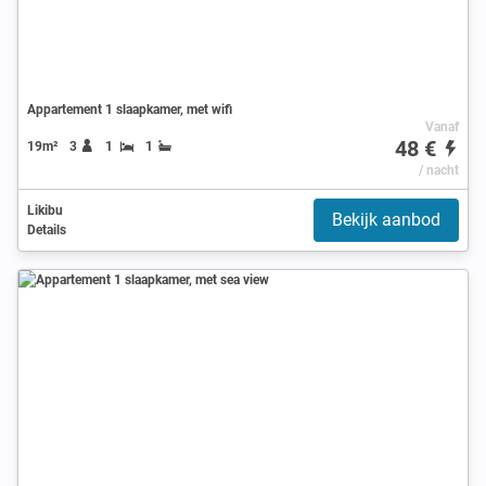
Appartement 1 slaapkamer, met wifi
Vanaf
48 €
19m²
3
1
1
/ nacht
Likibu
Bekijk aanbod
Details