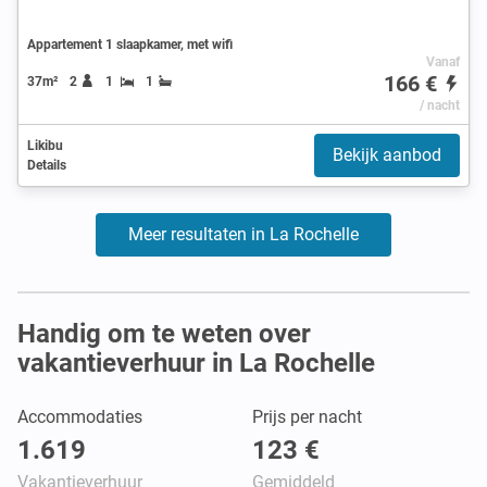
Appartement 1 slaapkamer, met wifi
Vanaf
166 €
37m²
2
1
1
/ nacht
Likibu
Bekijk aanbod
Details
Meer resultaten in La Rochelle
Handig om te weten over
vakantieverhuur in La Rochelle
Accommodaties
Prijs per nacht
1.619
123 €
Vakantieverhuur
Gemiddeld