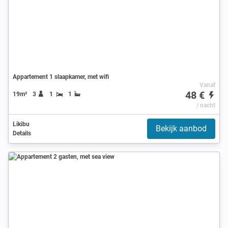
Appartement 1 slaapkamer, met wifi
Vanaf
48 €
19m²
3
1
1
/ nacht
Likibu
Bekijk aanbod
Details