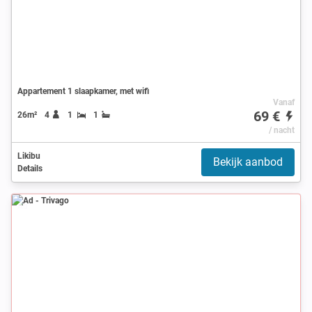
Appartement 1 slaapkamer, met wifi
Vanaf
69 €
26m²
4
1
1
/ nacht
Likibu
Bekijk aanbod
Details
Ad