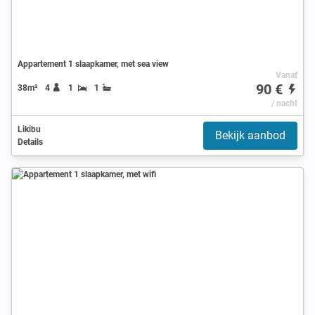
Appartement 1 slaapkamer, met sea view
Vanaf
90 €
38m²
4
1
1
/ nacht
Likibu
Bekijk aanbod
Details