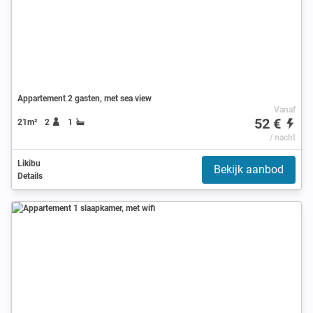
Appartement 2 gasten, met sea view
Vanaf
52 €
21m²
2
1
/ nacht
Likibu
Bekijk aanbod
Details