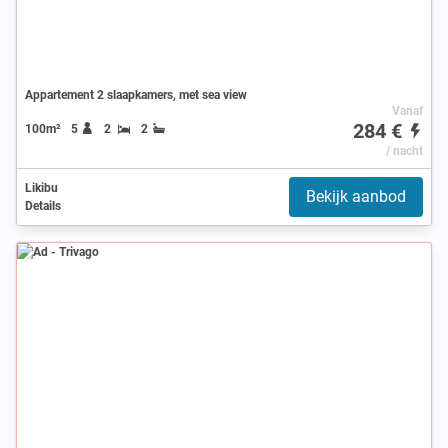
Appartement 2 slaapkamers, met sea view
Vanaf
284 €
100m²
5
2
2
/ nacht
Likibu
Bekijk aanbod
Details
Ad