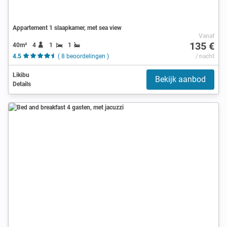
Appartement 1 slaapkamer, met sea view
Vanaf
135 €
40m²
4
1
1
4.5
( 8 beoordelingen )
/ nacht
Likibu
Bekijk aanbod
Details