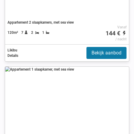
Appartement 2 slaapkamers, met sea view
Vanaf
144 €
120m²
7
2
1
/ nacht
Likibu
Bekijk aanbod
Details