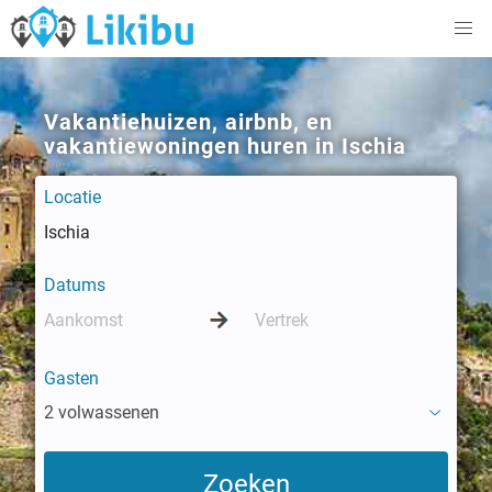
Vakantiehuizen, airbnb, en
vakantiewoningen huren in Ischia
Locatie
Datums
Gasten
2 volwassenen