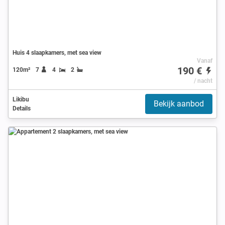
Huis 4 slaapkamers, met sea view
Vanaf
190 €
120m²
7
4
2
/ nacht
Likibu
Bekijk aanbod
Details