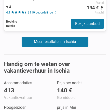
Vanaf
194 €
9
4.9
( 110 beoordelingen )
/ nacht
Booking
Bekijk aanbod
Details
Meer resultaten in Ischia
Handig om te weten over
vakantieverhuur in Ischia
Accommodaties
Prijs per nacht
413
140 €
Vakantieverhuur
Gemiddeld
Hoogseizoen
prijs in Mei