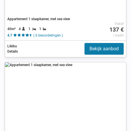
Appartement 1 slaapkamer, met sea view
Vanaf
137 €
40m²
4
1
1
4.7
( 6 beoordelingen )
/ nacht
Likibu
Bekijk aanbod
Details