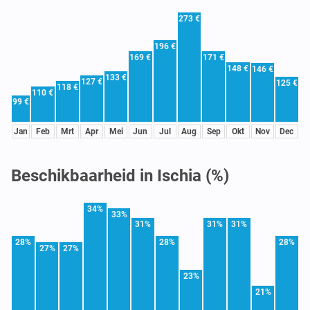
273 €
196 €
169 €
171 €
148 €
146 €
133 €
127 €
125 €
118 €
110 €
99 €
Jan
Feb
Mrt
Apr
Mei
Jun
Jul
Aug
Sep
Okt
Nov
Dec
Beschikbaarheid in Ischia (%)
34%
33%
31%
31%
31%
28%
28%
28%
27%
27%
23%
21%