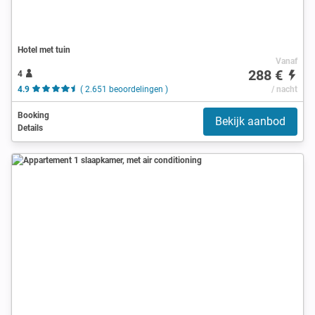
Hotel met tuin
Vanaf
288 €
4
4.9
( 2.651 beoordelingen )
/ nacht
Booking
Bekijk aanbod
Details