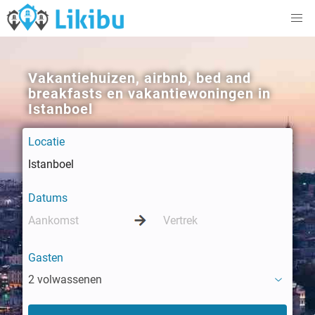
Vakantiehuizen, airbnb, bed and
breakfasts en vakantiewoningen in
Istanboel
Locatie
Datums
Gasten
2 volwassenen