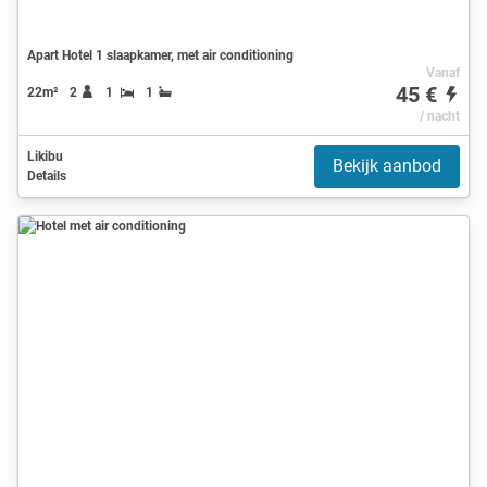
Apart Hotel 1 slaapkamer, met air conditioning
Vanaf
45 €
22m²
2
1
1
/ nacht
Likibu
Bekijk aanbod
Details