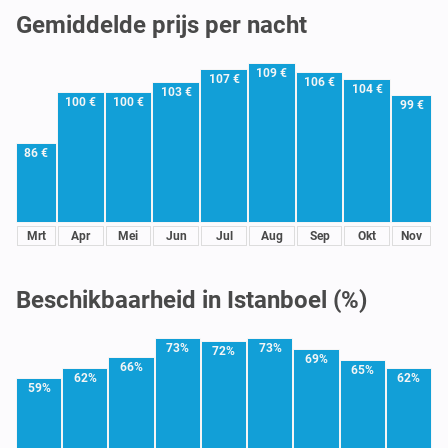
Gemiddelde prijs per nacht
109 €
107 €
106 €
104 €
103 €
100 €
100 €
99 €
86 €
Mrt
Apr
Mei
Jun
Jul
Aug
Sep
Okt
Nov
Beschikbaarheid in Istanboel (%)
73%
73%
72%
69%
66%
65%
62%
62%
59%